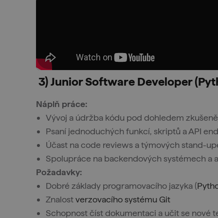
3) Junior Software Developer (Py
Náplň práce:
Vývoj a údržba kódu pod dohledem zkušeně
Psaní jednoduchých funkcí, skriptů a API en
Účast na code reviews a týmových stand-u
Spolupráce na backendových systémech a a
Požadavky:
Dobré základy programovacího jazyka (
Pyth
Znalost
verzovacího systému Git
Schopnost číst dokumentaci a učit se nové 