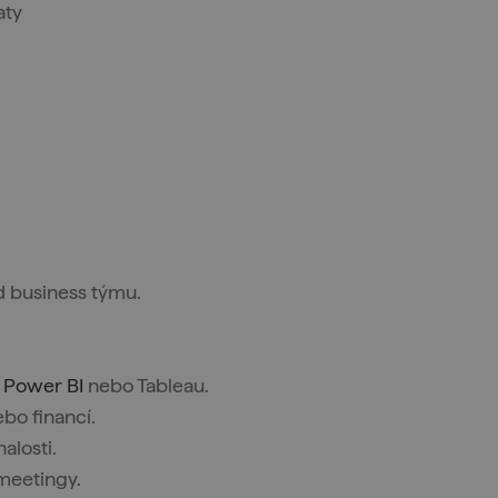
aty
d business týmu.
o
Power BI
nebo Tableau.
ebo financí.
alosti.
 meetingy.