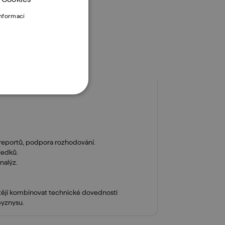
informací
a reportů, podpora rozhodování.
sledků.
nalýz.
chtějí kombinovat technické dovednosti
byznysu.