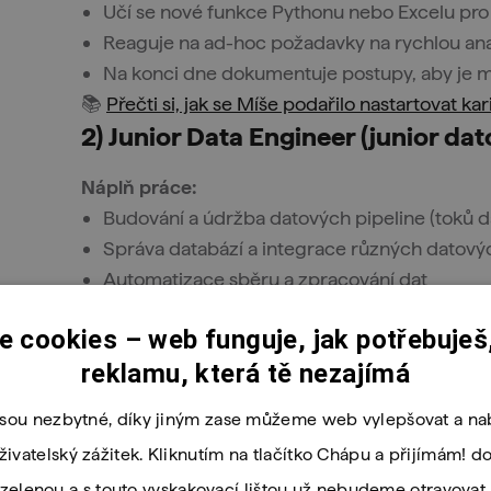
Učí se nové funkce Pythonu nebo Excelu pro 
Reaguje na ad-hoc požadavky na rychlou an
Na konci dne dokumentuje postupy, aby je m
📚
Přečti si, jak se Míše podařilo nastartovat ka
2) Junior Data Engineer (junior da
Náplň práce:
Budování a údržba datových pipeline (toků 
Správa databází a integrace různých datový
Automatizace sběru a zpracování dat
Spolupráce s datovými analytiky a datovými v
 cookies – web funguje, jak potřebuješ,
Požadavky:
reklamu, která tě nezajímá
Znalost SQL a Pythonu (např. knihovny pro pr
Základy práce s cloudem (AWS, GCP, Azure)
jsou nezbytné, díky jiným zase můžeme web vylepšovat a nab
Znalost ETL procesů (Extract, Transform, Loa
uživatelský zážitek. Kliknutím na tlačítko Chápu a přijímám! d
Schopnost orientovat se v datech a řešit prob
zelenou a s touto vyskakovací lištou už nebudeme otravovat