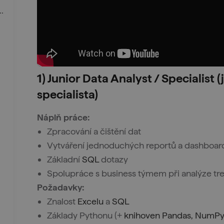
System Administrator (Linux)
1) Junior Data Analyst / Specialist 
specialista)
Náplň práce:
Zpracování a čištění dat
Vytváření jednoduchých reportů a dashboard
Základní
SQL
dotazy
Spolupráce s business týmem při analýze t
Požadavky:
Znalost
Excelu
a
SQL
Základy Pythonu (+
knihoven Pandas, NumPy