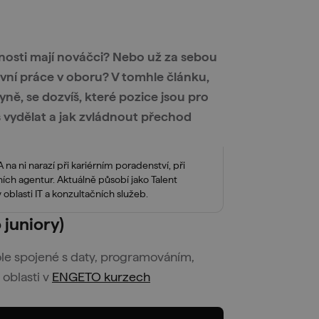
ožnosti mají nováčci? Nebo už za sebou
vní práce v oboru? V tomhle článku,
yně, se dozvíš, které pozice jsou pro
eš vydělat a jak zvládnout přechod
a ni narazí při kariérním poradenství, při
ích agentur. Aktuálně působí jako Talent
 oblasti IT a konzultačních služeb.
 juniory)
role spojené s daty, programováním,
 oblasti v
ENGETO kurzech