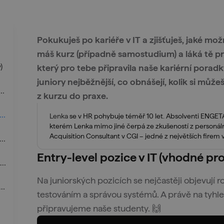
Pokukuješ po kariéře v IT a zjišťuješ, jaké m
máš kurz (případně samostudium) a láká tě pr
)
který pro tebe připravila naše kariérní poradk
juniory nejběžnější, co obnášejí, kolik si můž
yst / Specialist (juniorní datový analytik / specialista)
z kurzu do praxe.
Junior Data Engineer (junior datový inženýr)
Lenka
se v HR pohybuje téměř 10 let. Absolventi ENGETA n
kterém Lenka mimo jiné čerpá ze zkušeností z personáln
Acquisition Consultant v CGI – jedné z největších firem v
Junior Software Developer (Python, Java…)
Entry-level pozice v IT (vhodné pro
4) Junior Front-End Developer (juniorní front-end vývojář)
Na juniorských pozicích se nejčastěji objevují 
A/SW Tester (juniorní quality assurance / software tester)
testováním a správou systémů. A právě na tyhle
připravujeme naše studenty. 🙌