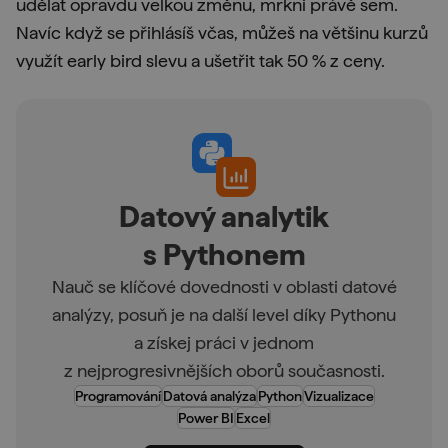
udělat opravdu velkou změnu, mrkni právě sem.
Navíc když se přihlásíš včas, můžeš na většinu kurzů
využít early bird slevu a ušetřit tak 50 % z ceny.
Datový analytik
s Pythonem
Nauč se klíčové dovednosti v oblasti datové
analýzy, posuň je na další level díky Pythonu
a získej práci v jednom
z nejprogresivnějších oborů současnosti.
Programování
Datová analýza
Python
Vizualizace
Power BI
Excel