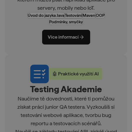
servery, mobily nebo IoT.
Úvod do jazyka Java
Testování
Maven
OOP
Podmínky, smyčky
Více informací
🤖 Praktické využití AI
Testing Akademie
Naučíme tě dovednosti, které ti pomůžou
získat práci junior QA testera. Vyzkoušíš si
testování webové aplikace, tvorbu bug
reportu a testovacích scénářů.
Naučíš se základy testování API, získáš úvod