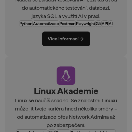
do automatického testování, databází,
jazyka SQL a využití AI v praxi.
Python
Automatizace
Postman
Playwright
Git
API
AI
Více informací
Linux Akademie
Linux se naučíš snadno. Se znalostmi Linuxu
může jít tvoje kariéra hned několika směry –
od automatizace přes Network Admina až
po zabezpečení.