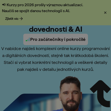
📢 Kurzy pro 2026 prošly výraznou aktualizací.
Kurzy
Naučíš se spojit danou technologii s AI.
Kurzy programování, digitálních
Zjistit víc
Přehled kurzů
dovedností & AI
Pro začátečníky i pokročilé
V nabídce najdeš komplexní online kurzy programování
a digitálních dovedností, stejně tak krátkodobá školení.
Stačí si vybrat konkrétní technologii a veškeré detaily
pak najdeš v detailu jednotlivých kurzů.