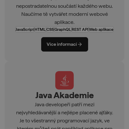
nepostradatelnou součástí každého webu.
Naučíme tě vytvářet moderní webové
aplikace.
JavaScript
HTML
CSS
GraphQL
REST API
Web aplikace
Více informací
Java Akademie
Java developeři patří mezi
nejvyhledávanější a nejlépe placené ajťáky.
Je to všestranný programovací jazyk, ve
kterém můžeš psát například aplikace pro