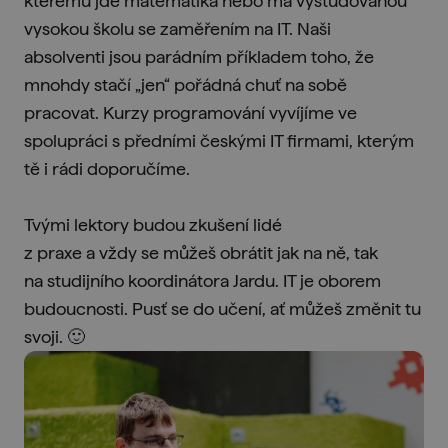
kterému jde matematika nebo má vystudovanou
vysokou školu se zaměřením na IT. Naši
absolventi jsou parádním příkladem toho, že
mnohdy stačí „jen“ pořádná chuť na sobě
pracovat. Kurzy programování vyvíjíme ve
spolupráci s předními českými IT firmami, kterým
tě i rádi doporučíme.
Tvými lektory budou zkušení lidé
z praxe a vždy se můžeš obrátit jak na ně, tak
na studijního koordinátora Jardu. IT je oborem
budoucnosti. Pusť se do učení, ať můžeš změnit tu
svoji. 🙂