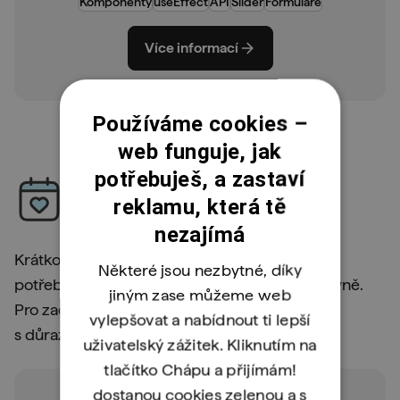
Komponenty
useEffect
API
Slider
Formuláře
Více informací
Používáme cookies –
web funguje, jak
Krátkodobé kurzy
potřebuješ, a zastaví
reklamu, která tě
a školení
nezajímá
Krátkodobé kurzy a školení na 1–4 dny, když
Některé jsou nezbytné, díky
potřebuješ nové znalosti získat rychle a efektivně.
jiným zase můžeme web
Pro začátečníky i pokročilé, celodenní formát
vylepšovat a nabídnout ti lepší
s důrazem na praktické dovednosti.
uživatelský zážitek. Kliknutím na
tlačítko Chápu a přijímám!
dostanou cookies zelenou a s