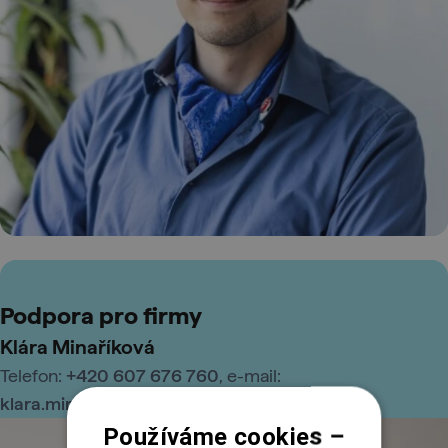
Podpora pro firmy
Klára Minaříková
Telefon:
+420 607 676 760
, e-mail:
klara.minarikova@engeto.com
Používáme cookies –