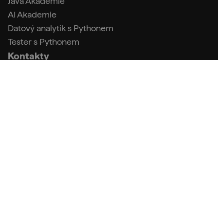
Java Akademie
AI Akademie
Datový analytik s Pythonem
Tester s Pythonem
Kontakty
info@engeto.com
+420 773 087 597
Podpora
FAQ (Centrum podpory)
Kontakt a fakturační údaje
Obchodní podmínky
Zpracování osobních údajů
IT kurzy pro začátečníky i pokročilé. Už 9 let pomáháme