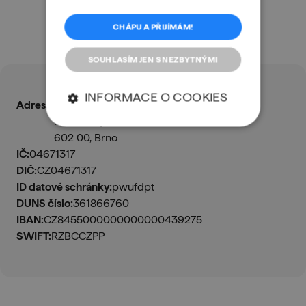
CHÁPU A PŘIJÍMÁM!
Fakturační údaje
SOUHLASÍM JEN S NEZBYTNÝMI
INFORMACE O COOKIES
Adresa:
ENGETO s.r.o.
Nové sady 988/2
602 00, Brno
IČ:
04671317
DIČ:
CZ04671317
ID datové schránky:
pwufdpt
DUNS číslo:
361866760
IBAN:
CZ8455000000000000439275
SWIFT:
RZBCCZPP