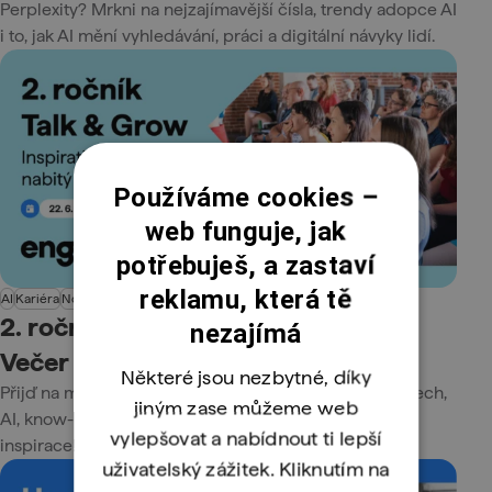
Perplexity? Mrkni na nejzajímavější čísla, trendy adopce AI
i to, jak AI mění vyhledávání, práci a digitální návyky lidí.
Používáme cookies –
web funguje, jak
potřebuješ, a zastaví
reklamu, která tě
AI
Kariéra
Novinky
Programování
Z firem
2. ročník Talk & Grow míří do Brna.
nezajímá
Večer o AI, datech a lidech z praxe
Některé jsou nezbytné, díky
Přijď na meet-up Talk & Grow. Čekají tě diskuze o datech,
jiným zase můžeme web
AI, know-how z první ruky, tipy z praxe a hromada
vylepšovat a nabídnout ti lepší
inspirace!
uživatelský zážitek. Kliknutím na