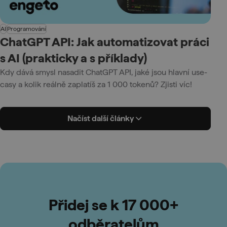
AI
Programování
ChatGPT API: Jak automatizovat práci
s AI (prakticky a s příklady)
Kdy dává smysl nasadit ChatGPT API, jaké jsou hlavní use-
casy a kolik reálně zaplatíš za 1 000 tokenů? Zjisti víc!
Načíst další články
Přidej se k 17 000+
odběratelům