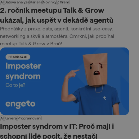
AI
Datová analýza
Kariéra
Novinky
Z firem
2. ročník meetupu Talk & Grow
ukázal, jak uspět v dekádě agentů
Přednášky z praxe, data, agenti, konkrétní use-casy,
networking a skvělá atmosféra. Omrkni, jak probíhal
meetup Talk & Grow v Brně!
AI
Kariéra
Programování
Imposter syndrom v IT: Proč mají i
schopní lidé pocit, že nestačí