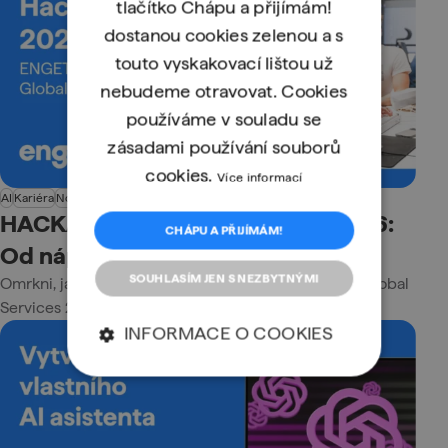
tlačítko Chápu a přijímám!
dostanou cookies zelenou a s
touto vyskakovací lištou už
nebudeme otravovat. Cookies
používáme v souladu se
zásadami používání souborů
cookies.
Více informací
AI
Kariéra
Novinky
Programování
Z firem
HACKATHON ENGETO & KBC 2026:
CHÁPU A PŘIJÍMÁM!
Od nápadu k demu
SOUHLASÍM JEN S NEZBYTNÝMI
Omrkni, jak probíhal HACKATHON ENGETO & KBC Global
Services 2026!
INFORMACE O COOKIES