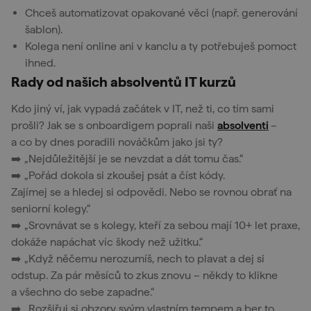
Chceš automatizovat opakované věci (např. generování
šablon).
Kolega není online ani v kanclu a ty potřebuješ pomoct
ihned.
Rady od našich absolventů IT kurzů
Kdo jiný ví, jak vypadá začátek v IT, než ti, co tím sami
prošli? Jak se s onboardigem poprali naši
absolventi
–
a co by dnes poradili nováčkům jako jsi ty?
➡️ „Nejdůležitější je se nevzdat a dát tomu čas.“
➡️ „Pořád dokola si zkoušej psát a číst kódy.
Zajímej se a hledej si odpovědi. Nebo se rovnou obrať na
seniorní kolegy.“
➡️ „Srovnávat se s kolegy, kteří za sebou mají 10+ let praxe,
dokáže napáchat víc škody než užitku.“
➡️ „Když něčemu nerozumíš, nech to plavat a dej si
odstup. Za pár měsíců to zkus znovu – někdy to klikne
a všechno do sebe zapadne.“
➡️ „Rozšiřuj si obzory svým vlastním tempem a ber to