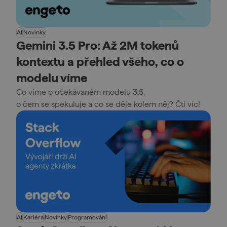
AI
Novinky
Gemini 3.5 Pro: Až 2M tokenů
kontextu a přehled všeho, co o
modelu víme
Co víme o očekávaném modelu 3.5,
o čem se spekuluje a co se děje kolem něj? Čti víc!
AI
Kariéra
Novinky
Programování