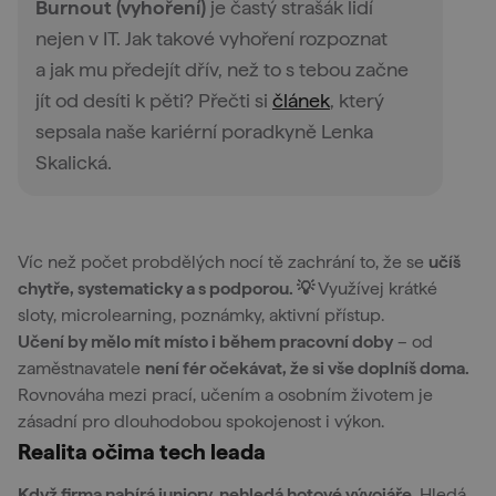
Burnout (vyhoření)
je častý strašák lidí
nejen v IT. Jak takové vyhoření rozpoznat
a jak mu předejít dřív, než to s tebou začne
jít od desíti k pěti? Přečti si
článek
, který
sepsala naše kariérní poradkyně Lenka
Skalická.
Víc než počet probdělých nocí tě zachrání to, že se
učíš
chytře, systematicky a s podporou. 💡
Využívej krátké
sloty, microlearning, poznámky, aktivní přístup.
Učení by mělo mít místo i během pracovní doby
– od
zaměstnavatele
není fér očekávat, že si vše do
plníš
doma.
Rovnováha mezi prací, učením a osobním životem je
zásadní pro dlouhodobou spokojenost i výkon.
Realita očima tech leada
Když firma nabírá juniory, nehledá hotové vývojáře.
Hledá