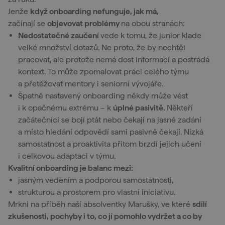
Jenže
když onboarding nefunguje, jak má,
začínají se
objevovat problémy
na obou stranách:
Nedostatečné zaučení
vede k tomu, že junior klade
velké množství dotazů. Ne proto, že by nechtěl
pracovat, ale protože nemá dost informací a postrádá
kontext. To může zpomalovat práci celého týmu
a přetěžovat mentory i seniorní vývojáře.
Špatně nastavený onboarding někdy může vést
i k opačnému extrému – k
úplné pasivitě.
Někteří
začátečníci se bojí ptát nebo čekají na jasné zadání
a místo hledání odpovědí sami pasivně čekají. Nízká
samostatnost a proaktivita přitom brzdí jejich učení
i celkovou adaptaci v týmu.
Kvalitní onboarding je balanc
mezi:
jasným vedením a podporou samostatnosti,
strukturou a prostorem pro vlastní iniciativu.
Mrkni na příběh naší absolventky Marušky, ve které
sdílí
zkušenosti, pochyby i to, co jí pomohlo vydržet a co by