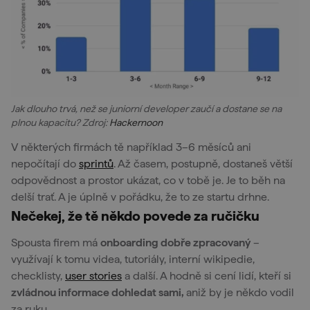
Jak dlouho trvá, než se juniorní developer zaučí a dostane se na
plnou kapacitu? Zdroj:
Hackernoon
V některých firmách tě například 3–6 měsíců ani
nepočítají do
sprintů
. Až časem, postupně, dostaneš větší
odpovědnost a prostor ukázat, co v tobě je. Je to běh na
delší trať. A je úplně v pořádku, že to ze startu drhne.
Nečekej, že tě někdo povede za ručičku
Spousta firem má
onboarding dobře zpracovaný
–
využívají k tomu videa, tutoriály, interní wikipedie,
checklisty,
user stories
a další. A hodně si cení lidí, kteří si
zvládnou informace dohledat sami,
aniž by je někdo vodil
za ruku.