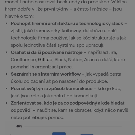
monolit nebo nasazovat back-endy do produkce. Většina
firem dobře ví, že první týdny – a často i měsíce – jsou
hlavně o tom:
Pochopit firemní architekturu a technologický stack
–
zjistit, jaké frameworky, knihovny, databáze a další
technologie firma používá, jak se kód strukturuje a jak
spolu jednotlivé části systému spolupracují.
Osahat si další používané nástroje
– například Jira,
Confluence,
GitLab
, Slack, Notion, Asana a další, které
pomáhají s organizací práce.
Seznámit se s interním workflow
– jak vypadá cesta
úkolu od zadání až po nasazení do produkce.
Poznat svůj tým a způsob komunikace
– kdo je kdo,
jaké jsou role a jak spolu lidé komunikují.
Zorientovat se, kdo je za co zodpovědný a kde hledat
odpovědi
– naučit se, kam se obracet, když něco nevíš
nebo potřebuješ pomoc.