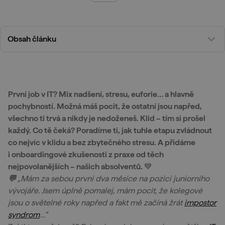
Obsah článku
První job v IT? Mix nadšení, stresu, euforie… a hlavně
pochybností. Možná máš pocit, že ostatní jsou napřed,
všechno ti trvá a nikdy je nedoženeš. Klid – tím si prošel
každý. Co tě čeká? Poradíme ti, jak tuhle etapu zvládnout
co nejvíc v klidu a bez zbytečného stresu. A přidáme
i onboardingové zkušenosti z praxe od těch
nejpovolanějších – našich absolventů.
💙
💬
„Mám za sebou první dva měsíce na pozici juniorního
vývojáře. Jsem úplně pomalej, mám pocit, že kolegové
jsou o světelné roky napřed a fakt mě začíná žrát
impostor
syndrom
…“