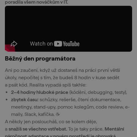
poradila všem nováčkům v IT.
Běžný den programátora
Ani po zaučení, když už dostaneš na práci první větší
úkoly, nepočítej s tím, že budeš 8 hodin v kuse sedět
a psát kód. Realita vypadá spíš takhle:
2–4 hodiny hluboké práce
(kódění, debugging, testy),
zbytek času:
schůzky, rešerše, čtení dokumentace,
meetingy, stand-upy, pomoc kolegům, code review, e-
maily, Slack, kafíčka. ☕️
A někdy jen posloucháš, co se kolem děje,
a
snažíš se všechno vstřebat.
To je taky práce.
Mentální
náročnost
adaptace v novém prostředí je obrovská.