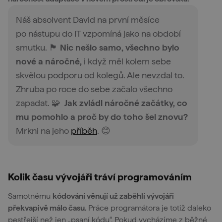
Náš absolvent David na první měsíce
po nástupu do IT vzpomíná jako na období
smutku. 🏴
Nic nešlo samo, všechno bylo
nové a náročné,
i když měl kolem sebe
skvělou podporu od kolegů. Ale nevzdal to.
Zhruba po roce do sebe začalo všechno
zapadat. 🧩
Jak zvládl náročné začátky, co
mu pomohlo a proč by do toho šel znovu?
Mrkni na jeho
příběh
. 😊
Kolik času vývojáři tráví programováním
Samotnému
kódování věnují už zaběhlí vývojáři
překvapivě málo času.
Práce programátora je totiž daleko
pestřejší než jen „psaní kódu“. Pokud vycházíme z běžné