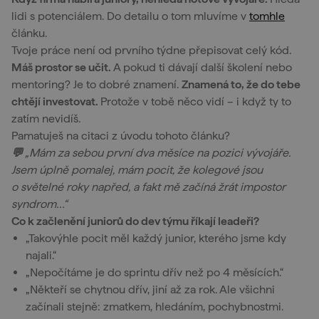
lidi s potenciálem. Do detailu o tom mluvíme v
tomhle
článku.
Tvoje práce není od prvního týdne přepisovat celý kód.
Máš prostor se učit.
A pokud ti dávají další školení nebo
mentoring? Je to dobré znamení.
Znamená to, že do tebe
chtějí investovat.
Protože v tobě něco vidí – i když ty to
zatím nevidíš.
Pamatuješ na citaci z úvodu tohoto článku?
💬
„Mám za sebou první dva měsíce na pozici vývojáře.
Jsem úplně pomalej, mám pocit, že kolegové jsou
o světelné roky napřed, a fakt mě začíná žrát impostor
syndrom…“
Co k začlenění juniorů do dev týmu říkají leadeři?
„Takovýhle pocit měl každý junior, kterého jsme kdy
najali.“
„Nepočítáme je do sprintu dřív než po 4 měsících.“
„Někteří se chytnou dřív, jiní až za rok. Ale všichni
začínali stejně: zmatkem, hledáním, pochybnostmi.