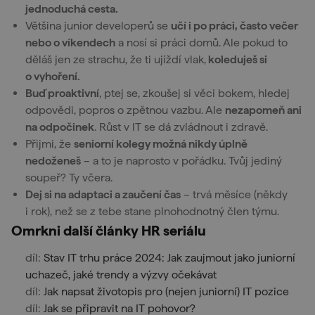
jednoduchá cesta.
Většina junior developerů se
učí i po práci, často večer
nebo o víkendech
a nosí si práci domů. Ale pokud to
děláš jen ze strachu, že ti ujíždí vlak,
koleduješ si
o vyhoření.
Buď proaktivní
, ptej se, zkoušej si věci bokem, hledej
odpovědi, popros o zpětnou vazbu. Ale
nezapomeň ani
na odpočinek
. Růst v IT se dá zvládnout i zdravě.
Přijmi, že
seniorní kolegy možná nikdy úplně
nedoženeš
– a to je naprosto v pořádku. Tvůj jediný
soupeř? Ty včera.
Dej si na adaptaci a zaučení čas
– trvá měsíce (někdy
i rok), než se z tebe stane plnohodnotný člen týmu.
Omrkni další články HR seriálu
díl:
Stav IT trhu práce 2024: Jak zaujmout jako juniorní
uchazeč, jaké trendy a výzvy očekávat
díl:
Jak napsat životopis pro (nejen juniorní) IT pozice
díl:
Jak se připravit na IT pohovor?