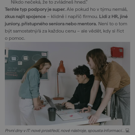
Nikdo nečeká, že to zvládneš hned.“
Tenhle typ podpory je super.
Ale pokud ho v týmu nemáš,
zkus najít spojence
– klidně i napříč firmou.
Lidi z HR, jiné
juniory, přístupného seniora nebo mentora.
Není to o tom
být samostatný/á za každou cenu – ale vědět, kdy si říct
o pomoc.
První dny v IT: nové prostředí, nové nástroje, spousta informací…
💻