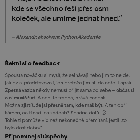
kde se všechno řeší přes osm
koleček, ale umíme jednat hned.“
– Alexandr, absolvent Python Akademie
Řekni si o feedback
Spousta nováčku si myslí, že selhávají nebo jim to nejde,
jak by si představovali, jen protože jim nikdo neřekl opak.
Zpetná vazba
někdy nemusí přijít sama od sebe –
občas si
o ni musíš říct.
A není to trapné, právě naopak.
Možná
zjistíš, že jsi přesně tam, kde máš být.
A ten obří
kámen, co ti sedí na zádech? Spadne dolů. 😚
Tohle ti pomůže víc než nekonečné přemítání, jestli „to
bylo dost dobrý“.
Připomínej si úspěchy