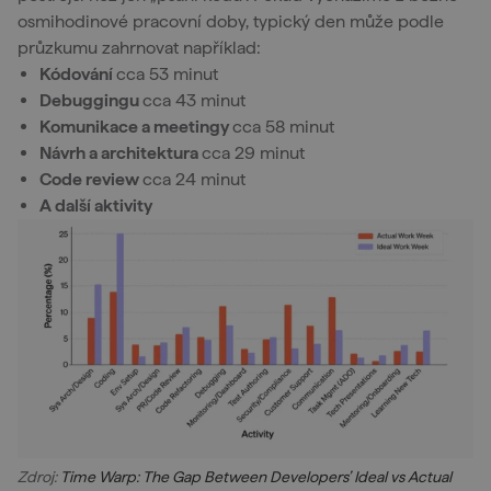
osmihodinové pracovní doby, typický den může podle
průzkumu zahrnovat například:
Kódování
cca 53 minut
Debuggingu
cca 43 minut
Komunikace a meetingy
cca 58 minut
Návrh a architektura
cca 29 minut
Code review
cca 24 minut
A další aktivity
Zdroj:
Time Warp: The Gap Between Developers’ Ideal vs Actual