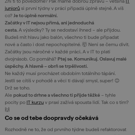
Zní ti to povědomě? Pak máme dobrou zprávu – většina
IT
juniorů
si první týdny v práci připadá úplně stejně. A víš
co?
Je to úplně normální.
Začátky v IT nejsou přímá, ani jednoduchá
cesta.
A výsledky? Ty se nedostaví ihned – ale přijdou.
Budeš mít hlavu jako balón, všechno ti bude připadat
nové a často i dost nepochopitelné. 🤯 Není se čemu divit.
Začátky jsou náročné v každé práci
.
A v IT to platí
dvojnásob. Co pomáhá?
Ptej se. Komunikuj. Oslavuj malé
úspěchy. A hlavně – obrň se trpělivostí.
Ne každý musí procházet obdobím totálního tápání.
Jestli se cítíš v pohodě a věci ti dávají smysl, super! 😊
Drž se toho.
Ale
pokud to drhne a všechno ti přijde těžké
– tyhle
pocity po
IT kurzu
v praxi zažívá spousta lidí. Tak co s tím?
🙌
Co se od tebe doopravdy očekává
Rozhodně ne to, že od prvního týdne budeš refaktorovat