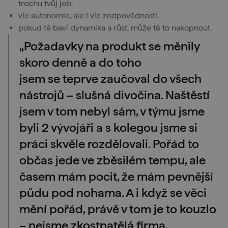
trochu tvůj job,
víc autonomie, ale i víc zodpovědnosti,
pokud tě baví dynamika a růst, může tě to nakopnout.
„Požadavky na produkt se měnily
skoro denně a do toho
jsem se teprve zaučoval do všech
nástrojů – slušná divočina. Naštěstí
jsem v tom nebyl sám, v týmu jsme
byli 2 vývojáři a s kolegou jsme si
práci skvěle rozdělovali. Pořád to
občas jede ve zběsilém tempu, ale
časem mám pocit, že mám pevnější
půdu pod nohama. A i když se věci
mění pořád, právě v tom je to kouzlo
– nejsme zkostnatělá firma,