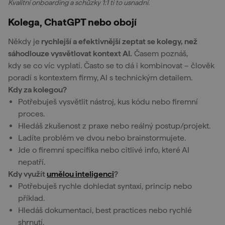
Kvalitní onboarding a schůzky 1:1 ti to usnadní.
Kolega, ChatGPT nebo obojí
Někdy je
rychlejší a efektivnější zeptat se kolegy, než
sáhodlouze vysvětlovat kontext AI.
Časem poznáš,
kdy se co víc vyplatí. Často se to dá i kombinovat – člověk
poradí s kontextem firmy, AI s technickým detailem.
Kdy za kolegou?
Potřebuješ vysvětlit nástroj, kus kódu nebo firemní
proces.
Hledáš zkušenost z praxe nebo reálný postup/projekt.
Ladíte problém ve dvou nebo brainstormujete.
Jde o firemní specifika nebo citlivé info, které AI
nepatří.
Kdy využít
umělou inteligenci
?
Potřebuješ rychle dohledat syntaxi, princip nebo
příklad.
Hledáš dokumentaci, best practices nebo rychlé
shrnutí.