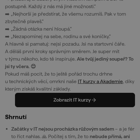
postupně. Každý z nás má jiné možnosti.“
➡️ „Nejhorší je předstírat, že všemu rozumíš. Pak v tom
zbytečně plaveš.“
➡️ „Žádná otázka není hloupá.“
➡️ „Nezapomínej na sebe, rodinu a své koníčky.“
A hlavně si pamatuj: nejsi pozadu. Jsi na startovní čáře.
A děláš první kroky správným směrem. Je super mít
v týmu někoho, kdo tě inspiruje.
Ale tvůj jediný soupeř? To
jsi ty včera. 😊
Pokud máš pocit, že to ještě pořád trochu drhne
u technických věcí, omrkni naše
IT kurzy a Akademie
, díky
kterým získáš kvalitní základy.
Zobrazit IT kurzy
Shrnutí
Začátky v IT nejsou procházka růžovým sadem
– a je fér
to říct nahlas. 🙏 Počítej s tím, že to
nebude přímá, ani