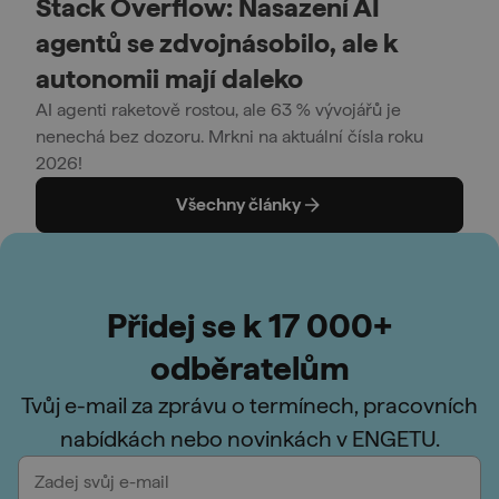
Stack Overflow: Nasazení AI
agentů se zdvojnásobilo, ale k
autonomii mají daleko
AI agenti raketově rostou, ale 63 % vývojářů je
nenechá bez dozoru. Mrkni na aktuální čísla roku
2026!
Všechny články
Přidej se k 17 000+
odběratelům
Tvůj e-mail za zprávu o termínech, pracovních
nabídkách nebo novinkách v ENGETU.