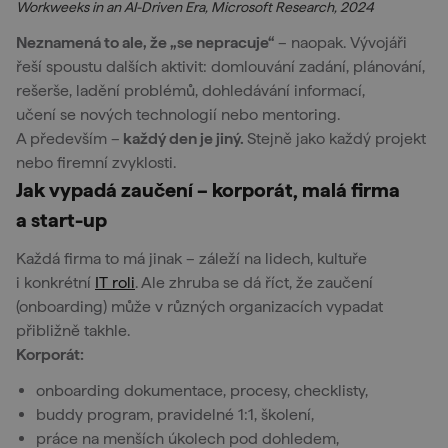
Workweeks in an AI-Driven Era, Microsoft Research, 2024
Neznamená to ale, že „se nepracuje“
– naopak. Vývojáři
řeší spoustu dalších aktivit: domlouvání zadání, plánování,
rešerše, ladění problémů, dohledávání informací,
učení se nových technologií nebo mentoring.
A především –
každý den je jiný.
Stejně jako každý projekt
nebo firemní zvyklosti.
Jak vypadá zaučení – korporát, malá firma
a start-up
Každá firma to má jinak – záleží na lidech, kultuře
i konkrétní
IT roli
. Ale zhruba se dá říct, že zaučení
(onboarding) může v různých organizacích vypadat
přibližně takhle.
Korporát:
onboarding dokumentace, procesy, checklisty,
buddy program, pravidelné 1:1, školení,
práce na menších úkolech pod dohledem,