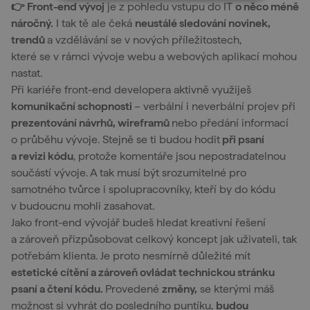
👉 Front-end vývoj
je z pohledu vstupu do IT
o něco méně
náročný.
I tak tě ale čeká
neustálé sledování novinek,
trendů
a vzdělávání se v nových příležitostech,
které se v rámci vývoje webu a webových aplikací mohou
nastat.
Při kariéře front-end developera aktivně využiješ
komunikační schopnosti
– verbální i neverbální projev při
prezentování návrhů, wireframů
nebo předání informací
o průběhu vývoje. Stejně se ti budou hodit
při psaní
a revizi kódu
, protože komentáře jsou nepostradatelnou
součástí vývoje. A tak musí být srozumitelné pro
samotného tvůrce i spolupracovníky, kteří by do kódu
v budoucnu mohli zasahovat.
Jako front-end vývojář budeš hledat kreativní řešení
a zároveň přizpůsobovat celkový koncept jak uživateli, tak
potřebám klienta. Je proto nesmírně důležité mít
estetické cítění a zároveň ovládat technickou stránku
psaní a čtení kódu.
Provedené
změny,
se kterými máš
možnost si vyhrát do posledního puntíku,
budou