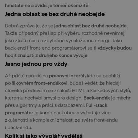
hmatatelné a uvidíš je téměř okamžitě
.
Jedna oblast se bez druhé neobejde
Dobrá zpráva je, že se
jedna oblast bez druhé neobejde.
Takže případný přešlap při výběru rozhodně nevnímej
jako ztrátu času a zbytečně vynaloženou energii. Jako
back-end i front-end programátorovi se ti
vždycky budou
hodit znalosti z druhého konce vývoje
.
Jasno jednou pro vždy
Až příště narazíš na
pracovní inzerát,
kde se poohlíží
po
šikovném front-enďákovi,
budeš vědět, že hledají
člověka především se znalostí HTML a kaskádových stylů,
kterému nechybí smysl pro design.
Back-enďák
je machr
přes algoritmy a práci s databázemi.
Full-stack
programátor
je kombinací obou a vyžaduje více
zkušeností a komplexní znalosti ze světa front-endu
i back-endu.
Kolik si jako vývojář vyděláš