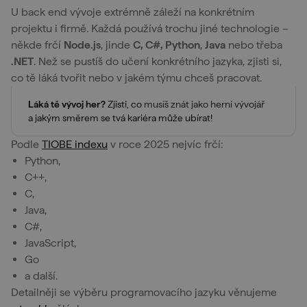
U back end vývoje extrémně záleží na konkrétním
projektu i firmě. Každá používá trochu jiné technologie –
někde frčí
Node.js
, jinde
C, C#, Python
,
Java
nebo třeba
.NET
. Než se pustíš do učení konkrétního jazyka, zjisti si,
co tě láká tvořit nebo v jakém týmu chceš pracovat.
Láká tě vývoj her?
Zjisti, co
musíš znát jako herní vývojář
a jakým směrem se tvá kariéra může ubírat!
Podle
TIOBE indexu
v roce 2025 nejvíc frčí:
Python,
C++,
C,
Java,
C#,
JavaScript,
Go
a další.
Detailněji se výběru programovacího jazyku věnujeme