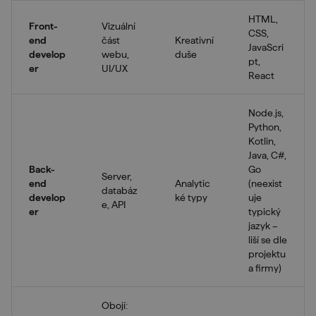
HTML,
Front-
Vizuální
CSS,
end
část
Kreativní
JavaScri
develop
webu,
duše
pt,
er
UI/UX
React
Node.js,
Python,
Kotlin,
Java, C#,
Back-
Go
Server,
end
Analytic
(neexist
databáz
develop
ké typy
uje
e, API
er
typický
jazyk –
liší se dle
projektu
a firmy)
Obojí: