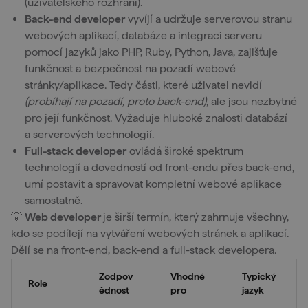
(uživatelského rozhraní).
Back-end developer
vyvíjí a udržuje serverovou stranu
webových aplikací, databáze a integraci serveru
pomocí jazyků jako PHP, Ruby, Python, Java, zajišťuje
funkčnost a bezpečnost na pozadí webové
stránky/aplikace. Tedy části, které uživatel nevidí
(probíhají na pozadí, proto back-end)
, ale jsou nezbytné
pro její funkčnost. Vyžaduje hluboké znalosti databází
a serverových technologií.
Full-stack developer
ovládá široké spektrum
technologií a dovedností od front-endu přes back-end,
umí postavit a spravovat kompletní webové aplikace
samostatně.
💡
Web developer
je širší termín, který zahrnuje všechny,
kdo se podílejí na vytváření webových stránek a aplikací.
Dělí se na front-end, back-end a full-stack developera.
Zodpov
Vhodné
Typický
Role
ědnost
pro
jazyk