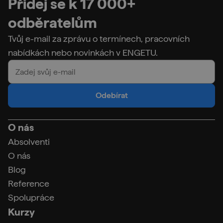
Přidej se k 17 000+
odběratelům
Tvůj e-mail za zprávu o termínech, pracovních
nabídkách nebo novinkách v ENGETU.
Odebírat
O nás
Absolventi
O nás
Blog
Reference
Spolupráce
Kurzy