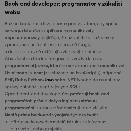
Back-end developer: programátor v zákulisí
webu
Pozice back-end developera spočívá v tom, aby
spolu
servery, databáze a aplikace komunikovaly
a spolupracovaly
. Zajišťuje, že uživatelské požadavky
zpracované na front-endu správně fungují
a data se správně ukládají a získávají z databází.
Aby všechno hladce fungovalo, využívá k tomu
programovací jazyky, které se serverem umí komunikovat.
Např.
node.js, next.js
(založené na JavaScriptu), případně
PHP, Ruby, Python,
Java
nebo .NET.
Neobejde se ani bez
správy databází (např. v jazyce
SQL
).
Oproti front-end developerům
preferují back-end
programátoři práci s daty a logickou stránku
programování
, kterou upřednostňují před vizuální.
Náplň práce back-end vývojáře typicky tvoří:
příprava datových modelů (struktura informací
o uživateli nebo projektu),