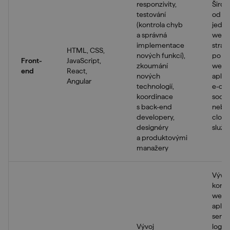
responzivity,
Širok
testování
od tv
(kontrola chyb
jedn
a správná
webo
implementace
strán
HTML, CSS,
nových funkcí),
po sl
Front-
JavaScript,
zkoumání
webo
end
React,
nových
aplik
Angular
technologií,
e-co
koordinace
sociál
s back-end
nebo
developery,
clou
designéry
služb
a produktovými
manažery
Vývoj
komp
webo
aplik
serve
Vývoj
logik