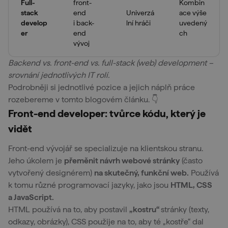
Full-
front-
Kombin
stack
end
Univerzá
ace výše
develop
i back-
lní hráči
uvedený
er
end
ch
vývoj
Backend vs. front-end vs. full-stack (web) development –
srovnání jednotlivých IT rolí.
Podrobněji si jednotlivé pozice a jejich náplň práce
rozebereme v tomto blogovém článku. 👇
Front-end developer: tvůrce kódu, který je
vidět
Front-end vývojář se specializuje na klientskou stranu.
Jeho úkolem je
přeměnit návrh webové stránky
(často
vytvořený designérem)
na skutečný, funkční web.
Používá
k tomu různé programovací jazyky, jako jsou
HTML, CSS
a JavaScript.
HTML používá na to, aby postavil
„kostru“
stránky (texty,
odkazy, obrázky), CSS použije na to, aby té „kostře“ dal