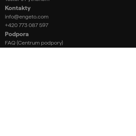
Kontakty
info@engeto.com
+420 773 087 597
Podpora
FAQ (Centrum podpory)
Kontakt a fakturační údaje
Obchodní podmínky
Zpracování osobních údajů
IT kurzy pro začátečníky i pokročilé. Už 9 let pomáháme
studentům začít v IT nebo se profesně posunout.
🤖 Prozkoumej obsah s AI: