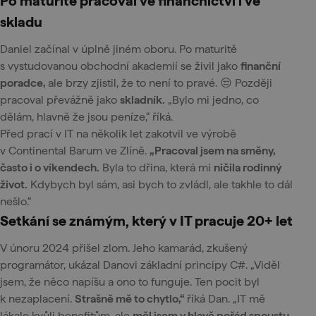
Po maturitě pracoval ve finančnictví i ve
skladu
Daniel začínal v úplně jiném oboru. Po maturitě
s vystudovanou obchodní akademií se živil jako
finanční
poradce,
ale brzy zjistil, že to není to pravé. 😒 Později
pracoval převážně jako
skladník.
„Bylo mi jedno, co
dělám, hlavně že jsou peníze,“ říká.
Před prací v IT na několik let zakotvil ve výrobě
v Continental Barum ve Zlíně.
„Pracoval jsem na směny,
často i o víkendech.
Byla to dřina, která mi
ničila rodinný
život.
Kdybych byl sám, asi bych to zvládl, ale takhle to dál
nešlo.“
Setkání se známým, který v IT pracuje 20+ let
V únoru 2024 přišel zlom. Jeho kamarád, zkušený
programátor, ukázal Danovi základní principy C#. „Viděl
jsem, že něco napíšu a ono to funguje. Ten pocit byl
k nezaplacení.
Strašně mě to chytlo,“
říká Dan. „IT mě
lákalo kvůli benefitům, ale
měl jsem v hlavě pořád spoustu