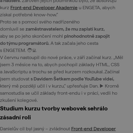
a nadšení.
Zároveň jejich podmínkou bylo, že absolvuju
kurz
Front-end Developer Akademie
u ENGETA, abych
získal potřebné know-how.“
Proto se s pomocí svého nadřízeného
domluvil se
zaměstnavatelem, že mu zaplatí kurz,
aby se po jeho skončení mohl
plnohodnotně zapojit
do týmu programátorů.
A tak začala jeho cesta
s ENGETEM. 🧑‍💻
V červnu nastoupil do nové práce, v září začínal kurz. „Měl
jsem 3 měsíce na to, abych pochopil základy HTML, CSS
a JavaScriptu a trochu se před kurzem rozkoukal.
Začínal
jsem studovat
s Davidem Šetkem podle YouTube videí,
který mě později učil i v kurzu,“ upřesňuje Dan. ▶️ Kromě
samostudia se učil základy front-endu i v práci, vedli ho
zkušení kolegové.
Studium kurzu tvorby webovek sehrálo
zásadní roli
Danielův cíl byl jasný – zvládnout
Front-end Developer