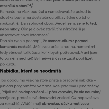
otazníků a obav.“ 🤯
Kamarád ho však podržel a namotivoval, že pokud to
člověka baví a má dostatečnou píli, zvládne do toho
naskočit. 💪 Dan splňoval obojí. „Věděl jsem, že je to
teď,
nebo nikdy.
Čím je člověk starší, tím náročnější je
absorbovat nové informace.“
Dan ale rychle pochopil, že
samostudium s pomocí
kamaráda nestačí.
„Měl svou práci a rodinu, nemohl mi
tedy věnovat tolik času, kolik bych potřeboval. A ani jsem
to po něm nechtěl.“ Byl nejvyšší čas se začít poohlížet
po kurzu.
Nabídka, která se neodmítá
Tou dobou mu však na stole přistála pracovní nabídka –
juniorní programátor ve firmě, kde pracoval i jeho známý.
„Přijali mě
na doporučení – i přes varování, že nic neumím,“
směje se, protože své dosavadní znalosti C# nepovažoval
za rozsáhlé. „Viděli moji
obrovskou dávku motivace