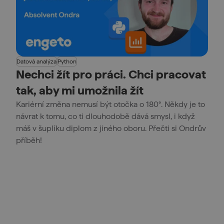
Datová analýza
Python
Nechci žít pro práci. Chci pracovat
tak, aby mi umožnila žít
Kariérní změna nemusí být otočka o 180°. Někdy je to
návrat k tomu, co ti dlouhodobě dává smysl, i když
máš v šuplíku diplom z jiného oboru. Přečti si Ondrův
příběh!