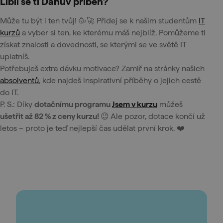
Líbil se ti Danův příběh?
Může tu být i ten tvůj! 🥳🚀 Přidej se k našim studentům
IT
kurzů
a vyber si ten, ke kterému máš nejblíž. Pomůžeme ti
získat znalosti a dovednosti, se kterými se ve světě IT
uplatníš.
Potřebuješ extra dávku motivace? Zamiř na stránky našich
absolventů
, kde najdeš inspirativní příběhy o jejich cestě
do IT.
P. S.: Díky
dotačnímu programu
Jsem v kurzu
můžeš
ušetřit až 82 % z ceny kurzu!
😉 Ale pozor, dotace končí už
letos – proto je teď nejlepší čas udělat první krok. ❤️