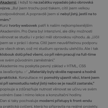
Akademii
, i když to
na začátku vypadalo jako obrovská
výzva.
„Byl jsem trochu pod tlakem, cítil jsem velkou
zodpovědnost. A popravdě jsem si
nebyl jistý, jestli na to
mám.“
Kurz
tvorby webovek
patří k naším nejkomplexnějším
Akademiím. Pro Dana byl intenzivní, ale díky možnosti
věnovat se studiu i v práci měl obrovskou výhodu. 🙏 „Učil
jsem se v práci i doma. Cítil jsem neuvěřitelnou podporu
ze všech stran, což mi studium opravdu ulehčilo. Ale i tak
klobouk dolů před všemi, co při něm pracují na full-time
ve svém původním zaměstnání.“
Akademie mu poskytla pevný základ v HTML, CSS
a JavaScriptu. ✅
„Materiály byly skvěle napsané a hodně
praktické.
Konzultace mi
pomohly ujasnit věci, které jsem
si při samostudiu nebyl jistý nebo se je naučil zastarale,“
popisuje a zdůrazňuje nutnost věnovat se učivu ve svém
volném čase i mimo lekce a konzultační hodiny.
Dan si taky pochvaluje
moderní přístupy k front-endu
a praktická cvičení, která ho připravila na reálné projekty.