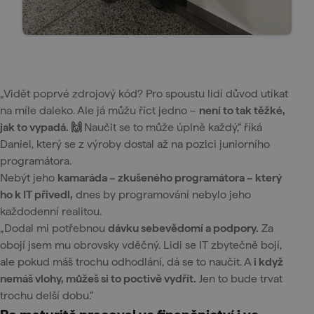
„Vidět poprvé zdrojový kód? Pro spoustu lidí důvod utíkat
na míle daleko. Ale já můžu říct jedno –
není to tak těžké,
jak to vypadá. 🙌
Naučit se to může úplně každý,“ říká
Daniel, který se z výroby dostal až na pozici juniorního
programátora.
Nebýt jeho
kamaráda – zkušeného programátora – který
ho k IT přivedl,
dnes by programování nebylo jeho
každodenní realitou.
„Dodal mi potřebnou
dávku sebevědomí a podpory.
Za
obojí jsem mu obrovsky vděčný. Lidi se IT zbytečně bojí,
ale pokud máš trochu odhodlání, dá se to naučit. A
i když
nemáš vlohy, můžeš si to poctivě vydřít.
Jen to bude trvat
trochu delší dobu.“