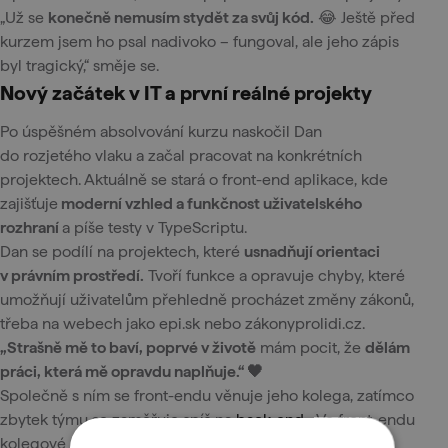
„Už se
konečně nemusím stydět za svůj kód.
😂 Ještě před
kurzem jsem ho psal nadivoko – fungoval, ale jeho zápis
byl tragický,“ směje se.
Nový začátek v IT a první reálné projekty
Po úspěšném absolvování kurzu naskočil Dan
do rozjetého vlaku a začal pracovat na konkrétních
projektech. Aktuálně se stará o front-end aplikace, kde
zajišťuje
moderní vzhled a funkčnost uživatelského
rozhraní
a píše testy v TypeScriptu.
Dan se podílí na projektech, které
usnadňují orientaci
v právním prostředí.
Tvoří funkce a opravuje chyby, které
umožňují uživatelům přehledně procházet změny zákonů,
třeba na webech jako epi.sk nebo zákonyprolidi.cz.
„Strašně mě to baví, poprvé v životě
mám pocit, že
dělám
práci, která mě opravdu naplňuje.“ 🖤
Společně s ním se front-endu věnuje jeho kolega, zatímco
zbytek týmu se zaměřuje spíš na
back-end
. „Ve front-endu
kolegové moc nesledovali novinky, takže ocenili, když