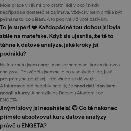
Moje práce v HR mi pro ostatní lidi v okolí nikdy
nepřipadala dostatečně zajímavá. Vždycky jsem chtěla být
pyšná na to, co dělám.
A to poprvé v životě zažívám.
To je super! ❤️ Každopádně tou dobou jsi byla
stále na mateřské. Když sis ujasnila, že tě to
táhne k datové analýze, jaké kroky jsi
podnikla?
Na internetu jsem narazila na seznamovací kurz s datovou
analýzou. Dozvěděla jsem se, o co v analytice jde, jaké
programy se používají, kde všude se dá využít…
A informace mě nadchly natolik, že
hned další den jsem
googlila kurzy.
A narazila na Datovou Akademii od
ENGETA.
Jinými slovy jsi nezahálela! 😄 Co tě nakonec
přimělo absolvovat kurz datové analýzy
právě u ENGETA?