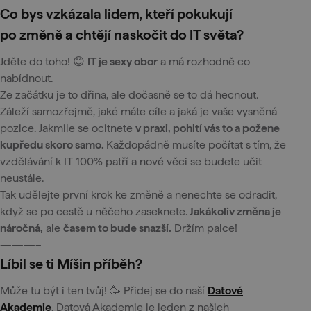
Co bys vzkázala lidem, kteří pokukují
po změně a chtějí naskočit do IT světa?
Jděte do toho! 😊
IT je sexy obor
a má rozhodně co
nabídnout.
Ze začátku je to dřina, ale dočasně se to dá hecnout.
Záleží samozřejmě, jaké máte cíle a jaká je vaše vysněná
pozice. Jakmile se ocitnete
v praxi, pohltí vás to a požene
kupředu skoro samo.
Každopádně musíte počítat s tím, že
vzdělávání k IT 100% patří a nové věci se budete učit
neustále.
Tak udělejte první krok ke změně a nenechte se odradit,
když se po cestě u něčeho zaseknete.
Jakákoliv změna je
náročná,
ale
časem to bude snazší.
Držím palce!
———–
Líbil se ti Míšin příběh?
Může tu být i ten tvůj! 🥳 Přidej se do naší
Datové
Akademie
. Datová Akademie je jeden z našich