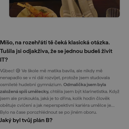
Míšo, na rozehřátí tě čeká klasická otázka.
Tušila jsi odjakživa, že se jednou budeš živit
IT?
Vůbec! 😅 Ve škole mě matika bavila, ale nikdy mě
nenapadlo se v ní dál rozvíjet, protože jsem studovala
osmileté hudební gymnázium.
Odmalička jsem byla
založená spíš umělecky,
chtěla jsem být klarinetistka. Když
jsem ale prokoukla, jaká je to dřina, kolik hodin člověk
obětuje cvičení a jak neperspektivní kariéra umělce je…
Bylo na čase porozhlédnout se po jiném oboru.
Jaký byl tvůj plán B?