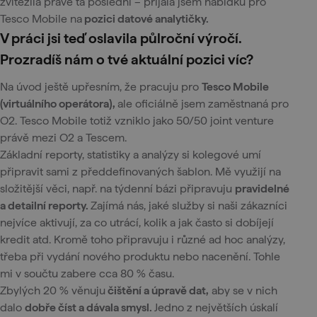
zvítězila právě ta poslední – přijala jsem nabídku pro
Tesco Mobile na
pozici datové analytičky.
V práci jsi teď oslavila půlroční výročí.
Prozradíš nám o tvé aktuální pozici víc?
Na úvod ještě upřesním, že pracuju pro
Tesco Mobile
(virtuálního operátora),
ale oficiálně jsem zaměstnaná pro
O2. Tesco Mobile totiž vzniklo jako 50/50 joint venture
právě mezi O2 a Tescem.
Základní reporty, statistiky a analýzy si kolegové umí
připravit sami z předdefinovaných šablon. Mě využijí na
složitější věci, např. na týdenní bázi připravuju
pravidelné
a detailní reporty.
Zajímá nás, jaké služby si naši zákazníci
nejvíce aktivují, za co utrácí, kolik a jak často si dobíjejí
kredit atd. Kromě toho připravuju i různé ad hoc analýzy,
třeba při vydání nového produktu nebo nacenění. Tohle
mi v součtu zabere cca 80 % času.
Zbylých 20 % věnuju
čištění a úpravě dat,
aby se v nich
dalo
dobře číst a dávala smysl.
Jedno z největších úskalí