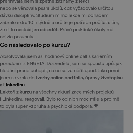
přehrávala jsem si zpětně záznamy z lekcí
nebo se věnovala psaní úkolů, což vyžadovalo určitou
dávku disciplíny. Studium mimo lekce mi odhadem
zabralo extra 10 h týdně a určitě je potřeba počítat s tím,
že si to
nestačí jen odsedět.
Právě praktické úkoly mě
nejvíc posunuly.
Co následovalo po kurzu?
Absolvovala jsem asi hodinový online call s kariérním
poradcem z ENGETA. Dozvěděla jsem se spoustu tipů, jak
hledání práce uchopit, na co se zaměřit apod. Jako první
jsem se vrhla do
tvorby online portfolia,
úpravy
životopisu
a
LinkedInu
.
Lektoři z kurzu
na všechny aktualizace mých projektů
i LinkedInu
reagovali.
Bylo to od nich moc milé a pro mě
to byla super vzpruha a psychická podpora. 🧡