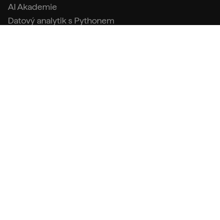
AI Akademie
Datový analytik s Pythonem
Tester s Pythonem
Kontakty
info@engeto.com
+420 773 087 597
Podpora
FAQ (Centrum podpory)
Kontakt a fakturační údaje
Obchodní podmínky
Zpracování osobních údajů
IT kurzy pro začátečníky i pokročilé. Už 9 let pomáháme
studentům začít v IT nebo se profesně posunout.