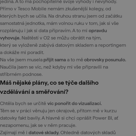
jediná. A to má pochopitelně svoje výhody i nevýhody.
Přímo v Tesco Mobile nemám zkušenější kolegy, od
kterých bych se učila. Na druhou stranu jsem od začátku
samostatná jednotka, mám volnou ruku v tom, jak si vše
rozplánuju i jak si data připravím. A to mi
opravdu
vyhovuje.
Naštěstí v O2 se můžu obrátit na tým,
který se vyloženě zabývá datovým skladem a reportingem
a dokáže mi poradit.
Na vše jsem musela
přijít sama
a to mě
obrovsky posunulo.
Naučila jsem se víc, než kdyby mi vše připravili na
stříbrném podnose.
Máš nějaké plány, co se týče dalšího
vzdělávání a směřování?
Chtěla bych se určitě
víc ponořit do vizualizací.
Těm se v práci věnuju jen okrajově, přitom mě v kurzu
datovky fakt bavily. A hlavně si chci oprášit Power BI, ať
nezapomenu, jak se v něm pracuje.
Zajímají mě i
datové sklady.
Ohledně datových skladů