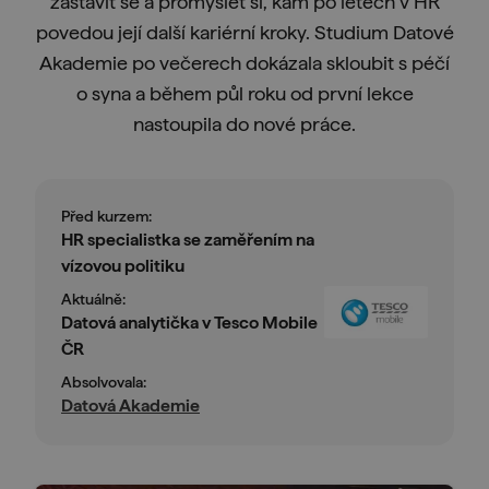
zastavit se a promyslet si, kam po letech v HR
povedou její další kariérní kroky. Studium Datové
Akademie po večerech dokázala skloubit s péčí
o syna a během půl roku od první lekce
nastoupila do nové práce.
Před kurzem:
HR specialistka se zaměřením na
vízovou politiku
Aktuálně:
Datová analytička v Tesco Mobile
ČR
Absolvovala:
Datová Akademie