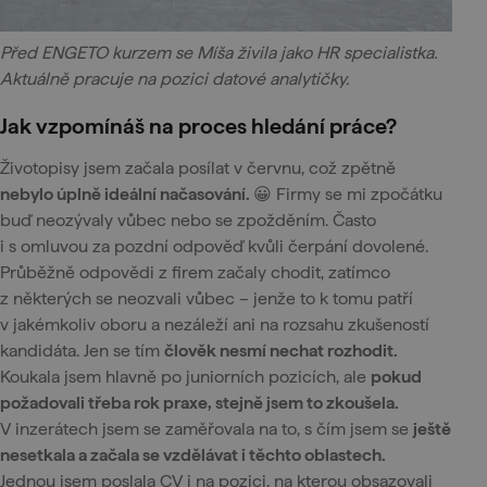
Před ENGETO kurzem se Míša živila jako HR specialistka.
Aktuálně pracuje na pozici datové analytičky.
Jak vzpomínáš na proces hledání práce?
Životopisy jsem začala posílat v červnu, což zpětně
nebylo úplně ideální načasování.
😀 Firmy se mi zpočátku
buď neozývaly vůbec nebo se zpožděním. Často
i s omluvou za pozdní odpověď kvůli čerpání dovolené.
Průběžně odpovědi z firem začaly chodit, zatímco
z některých se neozvali vůbec – jenže to k tomu patří
v jakémkoliv oboru a nezáleží ani na rozsahu zkušeností
kandidáta. Jen se tím
člověk nesmí nechat rozhodit.
Koukala jsem hlavně po juniorních pozicích, ale
pokud
požadovali třeba rok praxe, stejně jsem to zkoušela.
V inzerátech jsem se zaměřovala na to, s čím jsem se
ještě
nesetkala a začala se vzdělávat i těchto oblastech.
Jednou jsem poslala CV i na pozici, na kterou obsazovali