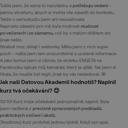
Tušila jsem, že sama to nezvládnu a
potřebuju vedení
–
jasnou strukturu, abych si mohla vše zasadit do kontextu.
Takže o samostudiu jsem ani neuvažovala.
Naprosto zásadní pro mě byla možnost
studovat
po večerech i ze záznamu,
což by s malým dítětem ani
jinak nešlo.
Strašně moc dělají i webovky. Měla jsem z nich super
pocit – našla jsem tam srozumitelné a ucelené informace.
A jako bonus jsem si všimla, že stránku ENGETA na
Facebooku lajkuje můj kamarád, který je ajťák. Tak jsem si
říkala, že musíte být legit, jinak by vás nesledoval. 🤪
Jak naši Datovou Akademii hodnotíš? Naplnil
kurz tvá očekávání? 😊
10/10! Kurz moje očekávání jednoznačně naplnil. Byla
jsem nadšená z
precizně zpracovaných podkladů,
praktických cvičení i úkolů.
3hodinový kurz probíhal jednou týdně. Když syn spal,