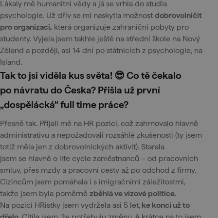
Lákaly mě humanitní vědy a já se vrhla do studia
psychologie. Už dřív se mi naskytla možnost
dobrovolničit
pro organizaci,
která organizuje zahraniční pobyty pro
studenty. Vyjela jsem takhle ještě na střední škole na Nový
Zéland a později, asi 14 dní po státnicích z psychologie, na
Island.
Tak to jsi viděla kus světa! 😎 Co tě čekalo
po návratu do Česka? Přišla už první
„dospělácká“ full time práce?
Přesně tak. Přijali mě na HR pozici, což zahrnovalo hlavně
administrativu a nepožadovali rozsáhlé zkušenosti (ty jsem
totiž měla jen z dobrovolnických aktivit). Starala
jsem se hlavně o life cycle zaměstnanců – od pracovních
smluv, přes mzdy a pracovní cesty až po odchod z firmy.
Cizincům jsem pomáhala i s imigračními záležitostmi,
takže jsem byla poměrně
zběhlá ve vízové politice.
Na pozici HRistky jsem vydržela asi 5 let,
ke konci už to
dřelo
. Cítila jsem, že potřebuju změnu. A krátce na to jsem