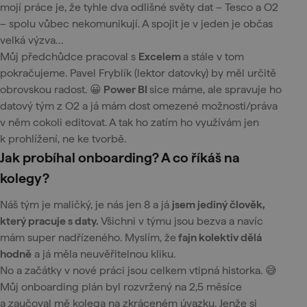
mojí práce je, že tyhle dva odlišné světy dat – Tesco a O2
– spolu vůbec nekomunikují. A spojit je v jeden je občas
velká výzva…
Můj předchůdce pracoval s
Excelem
a stále v tom
pokračujeme. Pavel Fryblík (lektor datovky) by měl určitě
obrovskou radost. 😀
Power BI
sice máme, ale spravuje ho
datový tým z O2 a já mám dost omezené možnosti/práva
v něm cokoli editovat. A tak ho zatím ho využívám jen
k prohlížení, ne ke tvorbě.
Jak probíhal onboarding? A co říkáš na
kolegy?
Náš tým je maličký, je nás jen 8 a já
jsem jediný člověk,
který pracuje s daty.
Všichni v týmu jsou bezva a navíc
mám super nadřízeného. Myslím, že
fajn kolektiv dělá
hodně
a já měla neuvěřitelnou kliku.
No a začátky v nové práci jsou celkem vtipná historka. 😅
Můj onboarding plán byl rozvržený na 2,5 měsíce
a zaučoval mě kolega na zkráceném úvazku. Jenže si