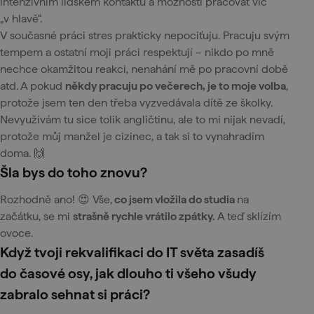
intenzivním lidském kontaktu a možnosti pracovat víc
„v hlavě“.
V současné práci stres prakticky nepociťuju. Pracuju svým
tempem a ostatní moji práci respektují – nikdo po mně
nechce okamžitou reakci, nenahání mě po pracovní době
atd. A pokud
někdy pracuju po večerech, je to moje volba
,
protože jsem ten den třeba vyzvedávala dítě ze školky.
Nevyužívám tu sice tolik angličtinu, ale to mi nijak nevadí,
protože můj manžel je cizinec, a tak si to vynahradím
doma. 🙌
Šla bys do toho znovu?
Rozhodně ano! 😍 Vše,
co jsem vložila do studia
na
začátku, se mi
strašně rychle vrátilo zpátky.
A teď sklízím
ovoce.
Když tvoji rekvalifikaci do IT světa zasadíš
do časové osy, jak dlouho ti všeho všudy
zabralo sehnat si práci?