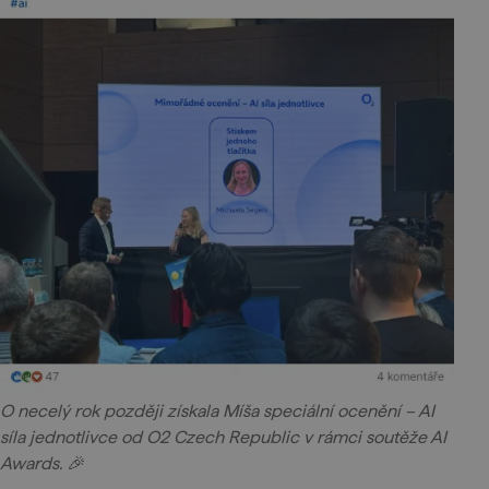
O necelý rok později získala Míša speciální ocenění – AI
síla jednotlivce od O2 Czech Republic v rámci soutěže AI
Awards. 🎉