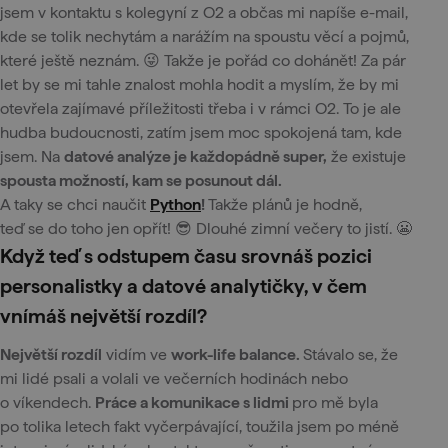
jsem v kontaktu s kolegyní z O2 a občas mi napíše e-mail,
kde se tolik nechytám a narážím na spoustu věcí a pojmů,
které ještě neznám. 😜 Takže je pořád co dohánět! Za pár
let by se mi tahle znalost mohla hodit a myslím, že by mi
otevřela zajímavé příležitosti třeba i v rámci O2. To je ale
hudba budoucnosti, zatím jsem moc spokojená tam, kde
jsem. Na
datové analýze je každopádně super,
že existuje
spousta možností, kam se posunout dál.
A taky se chci naučit
Python
!
Takže plánů je hodně,
teď se do toho jen opřít! 😎 Dlouhé zimní večery to jistí. 😬
Když teď s odstupem času srovnáš pozici
personalistky a datové analytičky, v čem
vnímáš největší rozdíl?
Největší rozdíl
vidím ve
work-life balance.
Stávalo se, že
mi lidé psali a volali ve večerních hodinách nebo
o víkendech.
Práce a komunikace s lidmi
pro mě byla
po tolika letech fakt vyčerpávající, toužila jsem po méně