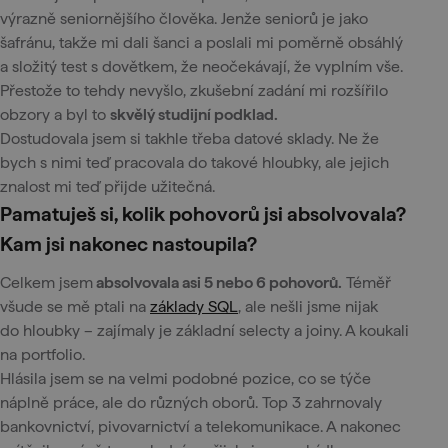
výrazně seniornějšího člověka. Jenže seniorů je jako
šafránu, takže mi dali šanci a poslali mi poměrně obsáhlý
a složitý test s dovětkem, že neočekávají, že vyplním vše.
Přestože to tehdy nevyšlo, zkušební zadání mi rozšířilo
obzory a byl to
skvělý studijní podklad.
Dostudovala jsem si takhle třeba datové sklady. Ne že
bych s nimi teď pracovala do takové hloubky, ale jejich
znalost mi teď přijde užitečná.
Pamatuješ si, kolik pohovorů jsi absolvovala?
Kam jsi nakonec nastoupila?
Celkem jsem
absolvovala asi 5 nebo 6 pohovorů.
Téměř
všude se mě ptali na
základy SQL
, ale nešli jsme nijak
do hloubky – zajímaly je základní selecty a joiny. A koukali
na portfolio.
Hlásila jsem se na velmi podobné pozice, co se týče
náplně práce, ale do různých oborů. Top 3 zahrnovaly
bankovnictví, pivovarnictví a telekomunikace. A nakonec