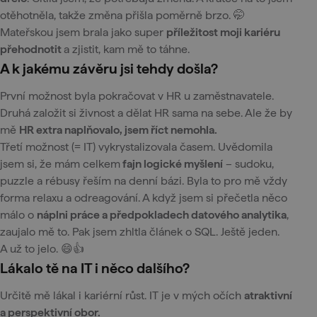
otěhotněla, takže změna přišla poměrně brzo. 🤭
Mateřskou jsem brala jako super
příležitost moji kariéru
přehodnotit
a zjistit, kam mě to táhne.
A k jakému závěru jsi tehdy došla?
První možnost byla pokračovat v HR u zaměstnavatele.
Druhá založit si živnost a dělat HR sama na sebe. Ale že by
mě
HR extra naplňovalo, jsem říct nemohla.
Třetí možnost (= IT) vykrystalizovala časem. Uvědomila
jsem si, že mám celkem
fajn logické myšlení
– sudoku,
puzzle a rébusy řeším na denní bázi. Byla to pro mě vždy
forma relaxu a odreagování. A když jsem si přečetla něco
málo o
náplni práce a předpokladech datového analytika
,
zaujalo mě to. Pak jsem zhltla článek o SQL. Ještě jeden.
A už to jelo. 😄👍
Lákalo tě na IT i něco dalšího?
Určitě mě lákal i kariérní růst. IT je v mých očích
atraktivní
a perspektivní obor.