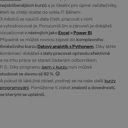
nejoblíbenějších kurzů
a je ideální pro úplné začátečníky,
kteří se chtějí dostat do světa IT. Během
3 měsíců se naučíš data čistit, pracovat s nimi
a vyhodnocovat je. Porozumíš jim a zároveň je dokážeš
vizualizovat
v nástrojích jako
Excel
a
Power BI
.
Případně se můžeš rovnou zapsat do
komplexního
6měsíčního kurzu
Datový analytik s Pythonem
.
Díky téhle
kombinaci dokážeš
s daty pracovat opravdu efektivně
a na trhu práce se staneš žádaným odborníkem.
P. S.: Díky programu
Jsem v kurzu
nyní můžeš
studovat se slevou až 82 %. 😉
A pokud tě láká jiná oblast, podívej se na naše další
kurzy
programování
. Pomůžeme ti získat
znalosti a dovednosti,
se kterými se uplatníš.