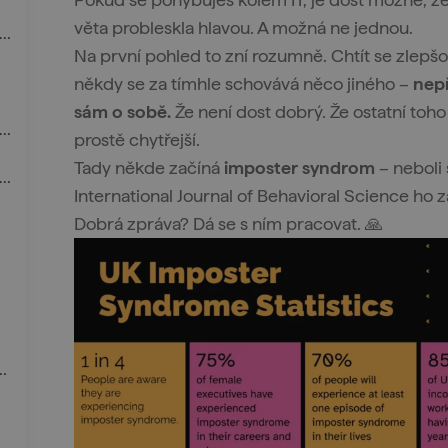
věta probleskla hlavou. A možná ne jednou.
hod do IT z jiného oboru? Pochybnosti zaručeny
Na první pohled to zní rozumně. Chtít se zlepšo
někdy se za tímhle schovává něco jiného –
nepř
sám o sobě.
Že není dost dobrý. Že ostatní toho 
ná není cílem pochybnosti úplně vymazat
prostě chytřejší.
Tady někde začíná
imposter syndrom
– neboli
ělat, když pochybnosti začnou přebírat kontrolu
International Journal of Behavioral Science ho zaž
Dobrá zpráva? Dá se s ním pracovat. 🙏
 místě, i když se pravidelně učíš