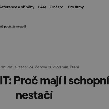
Reference a příběhy
FAQ
O nás
Pro firmy
idé pocit, že nestačí
ední aktualizace: 24. června 2026
21 min. čtení
: Proč mají i schopní 
nestačí