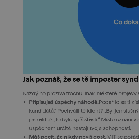
Jak poznáš, že se tě imposter syn
Každý ho prožívá trochu jinak. Některé projevy 
Připisuješ úspěchy náhodě.
Podařilo se ti z
kandidátů.“ Pochválil tě klient? „Byl jen slu
projektu? „To bylo spíš štěstí.“ Místo uznání 
úspěchem určitě nestojí tvoje schopnosti.
Máš pocit, že nikdy nevíš dost.
V IT se pořá