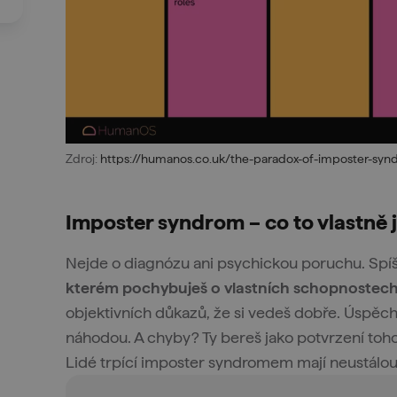
Zdroj:
https://humanos.co.uk/the-paradox-of-imposter-syn
Imposter syndrom – co to vlastně 
Nejde o diagnózu ani psychickou poruchu. Spí
kterém pochybuješ o vlastních schopnostech
objektivních důkazů, že si vedeš dobře. Úspěch
náhodou. A chyby? Ty berеš jako potvrzení toho
Lidé trpící imposter syndromem mají neustálou