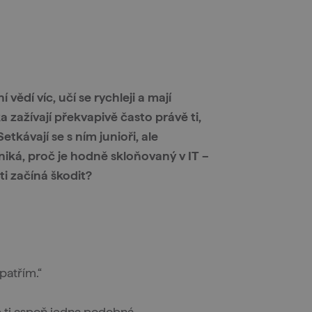
 vědí víc, učí se rychleji a mají
ažívají překvapivě často právě ti,
etkávají se s ním junioři, ale
niká, proč je hodně skloňovaný v IT –
 ti začíná škodit?
epatřím.“
e ti aspoň jedna podobná