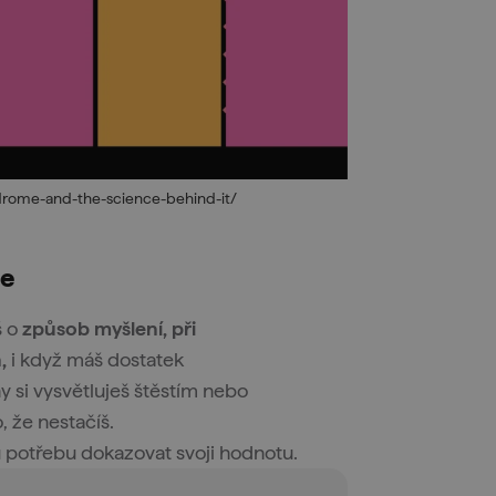
drome-and-the-science-behind-it/
je
š o
způsob myšlení, při
,
i když máš dostatek
y si vysvětluješ štěstím nebo
, že nestačíš.
 potřebu dokazovat svoji hodnotu.