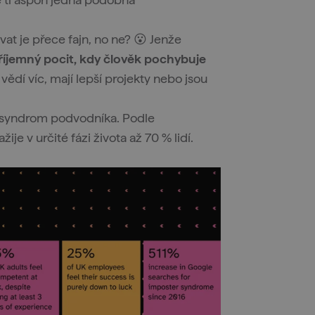
vat je přece fajn, no ne? 😮 Jenže
íjemný pocit, kdy člověk pochybuje
vědí víc, mají lepší projekty nebo jsou
 syndrom podvodníka. Podle
ije v určité fázi života až 70 % lidí.