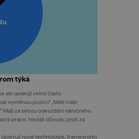
drom týká
se ale opakují velmi často.
ískat vysněnou pozici? „Měli málo
šný.“ Máš za sebou odevzdání náročného
vlastní práce, hledáš důvody, proč za
d objevují nové technologie, frameworky