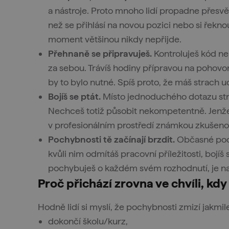
a nástroje. Proto mnoho lidí propadne přesv
než se přihlásí na novou pozici nebo si řekn
moment většinou nikdy nepřijde.
Přehnaně se připravuješ.
Kontroluješ kód ne
za sebou. Trávíš hodiny přípravou na pohovor
by to bylo nutné. Spíš proto, že máš strach 
Bojíš se ptát.
Místo jednoduchého dotazu str
Nechceš totiž působit nekompetentně. Jenže
v profesionálním prostředí známkou zkušenost
Pochybnosti tě začínají brzdit.
Občasné poch
kvůli nim odmítáš pracovní příležitosti, boj
pochybuješ o každém svém rozhodnutí, je n
Proč přichází zrovna ve chvíli, kdy
Hodně lidí si myslí, že pochybnosti zmizí jakmil
dokončí školu/kurz,