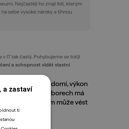
 neumí. Nejčastěji ho znají lidi, kterým
jí na sebe vysoké nároky a tíhnou
 IT tak častý. Pohybujeme se totiž
ení a schopnost vidět vlastní
 ovlivnit sebevědomí, výkon
 a zastaví
 technologických oborech má
‚zabydlel‘ a časem může vést
ídnout ti
ostanou
. Cookies