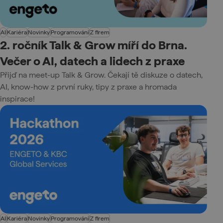
AI
Kariéra
Novinky
Programování
Z firem
2. ročník Talk & Grow míří do Brna.
Večer o AI, datech a lidech z praxe
Přijď na meet-up Talk & Grow. Čekají tě diskuze o datech,
AI, know-how z první ruky, tipy z praxe a hromada
inspirace!
AI
Kariéra
Novinky
Programování
Z firem