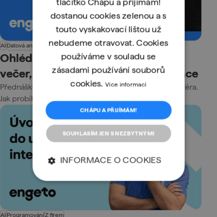
tlačítko Chápu a přijímám!
dostanou cookies zelenou a s
touto vyskakovací lištou už
nebudeme otravovat. Cookies
AI
Datová analýza
Novinky
Z firem
Ohlédnutí za Talk & Grow: Jeden
používáme v souladu se
zásadami používání souborů
večer, osm řečníků, spousta inspirace
cookies.
Více informací
Přednášky z praxe, AI tipy, networking a skvělá atmosféra.
Jak probíhal meetup Talk & Grow v Praze?
CHÁPU A PŘIJÍMÁM!
SOUHLASÍM JEN S NEZBYTNÝMI
INFORMACE O COOKIES
AI
Programování
Z firem