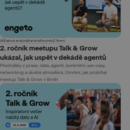
AI
Datová analýza
Kariéra
Novinky
Z firem
2. ročník meetupu Talk & Grow
ukázal, jak uspět v dekádě agentů
Přednášky z praxe, data, agenti, konkrétní use-casy,
networking a skvělá atmosféra. Omrkni, jak probíhal
meetup Talk & Grow v Brně!