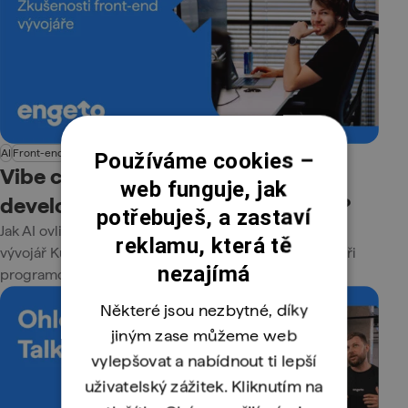
AI
Front-end
Programování
Z firem
Používáme cookies –
Vibe coding očima front‑end
web funguje, jak
developera: Co mi AI fakt ulehčuje?
potřebuješ, a zastaví
Jak AI ovlivňuje každodenní práci vývojáře? Front‑end
reklamu, která tě
vývojář Kuba sdílí zkušenosti, tipy a reálné využití AI při
nezajímá
programování, debugování i psaní kódu.
Některé jsou nezbytné, díky
jiným zase můžeme web
vylepšovat a nabídnout ti lepší
uživatelský zážitek. Kliknutím na