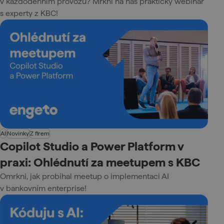
v každodenním provozu? Mrkni na náš praktický webinář
s experty z KBC!
AI
Novinky
Z firem
Copilot Studio a Power Platform v
praxi: Ohlédnutí za meetupem s KBC
Omrkni, jak probíhal meetup o implementaci AI
v bankovním enterprise!