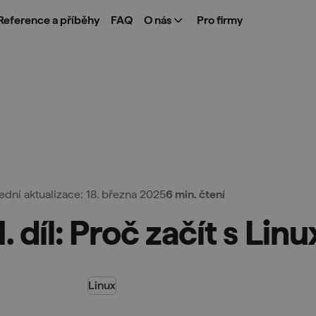
Reference a příběhy
FAQ
O nás
Pro firmy
ední aktualizace: 18. března 2025
6 min. čtení
 1. díl: Proč začít s Li
Linux