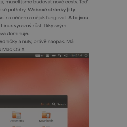
ta, museli jsme budovat nové cesty. Teď
cké potřeby.
Webové stránky (i ty
í na něčem a nějak fungovat.
A to jsou
á Linux výrazný růst. Díky svým
ova dominuje.
jedničky a nuly, právě naopak. Má
o Mac OS X.