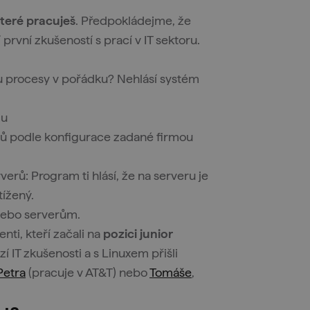
které pracuješ
. Předpokládejme, že
první zkušeností s prací v IT sektoru.
u procesy v pořádku? Nehlásí systém
mu
rů podle konfigurace zadané firmou
erů: Program ti hlásí, že na serveru je
tížený.
 nebo serverům.
nti, kteří začali na
pozici junior
í IT zkušenosti a s Linuxem přišli
Petra
(pracuje v AT&T) nebo
Tomáše
,