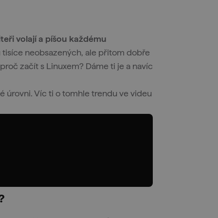
teři volají a píšou každému
ou tisíce neobsazených, ale přitom dobře
proč začít s Linuxem? Dáme ti je a navíc
é úrovni. Víc ti o tomhle trendu ve videu
?