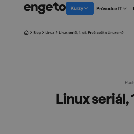
Kurzy
Průvodce IT
Blog
Linux
Linux seriál, 1. díl: Proč začít s Linuxem?
Posl
Linux seriál,