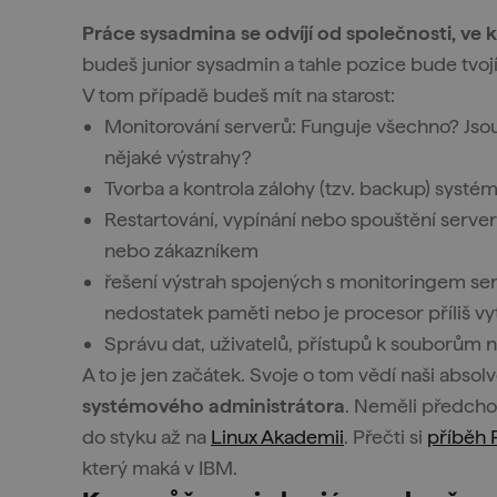
Práce sysadmina se odvíjí od společnosti, ve 
budeš junior sysadmin a tahle pozice bude tvojí 
V tom případě budeš mít na starost:
Monitorování serverů: Funguje všechno? Jso
nějaké výstrahy?
Tvorba a kontrola zálohy (tzv. backup) systé
Restartování, vypínání nebo spouštění serve
nebo zákazníkem
řešení výstrah spojených s monitoringem serv
nedostatek paměti nebo je procesor příliš vy
Správu dat, uživatelů, přístupů k souborům
A to je jen začátek. Svoje o tom vědí naši absolve
systémového administrátora
. Neměli předchoz
do styku až na
Linux Akademii
. Přečti si
příběh 
který maká v IBM.