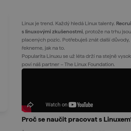
Linux je trend. Každý hledá Linux talenty.
Recrui
s linuxovými zkušenostmi
, protože na trhu js
placených pozic. Potřebuješ znát další důvody, 
řekneme, jak na to.
Popularita Linuxu se už léta drží na stejně vysok
poví náš partner – The Linux Foundation.
Proč se naučit pracovat s Linuxem