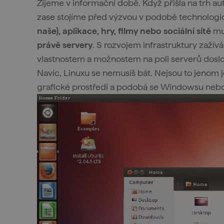
Žijeme v informační době. Když přišla na trh au
zase stojíme před výzvou v podobě technologi
naše), aplikace, hry, filmy nebo sociální sítě
mus
právě servery
. S rozvojem infrastruktury zažív
vlastnostem a možnostem na poli serverů dosl
Navíc, Linuxu se nemusíš bát. Nejsou to jenom 
grafické prostředí a podobá se Windowsu neb