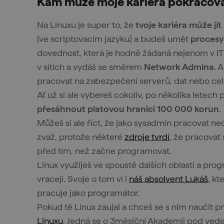
Kam může moje kariéra pokračov
Na Linuxu je super to, že
tvoje kariéra může jí
(ve scriptovacím jazyku) a budeš umět
procesy
dovednost, která je hodně žádaná nejenom v IT
v sítích a vydáš se směrem
Network Admina
. 
pracovat na zabezpečení serverů, dat nebo celé
Ať už si ale vybereš cokoliv, po několika letec
přesáhnout platovou hranici 100 000 korun
.
Můžeš si ale říct, že jako sysadmin pracovat n
zvaž, protože některé
zdroje tvrdí
, že pracovat 
před tím, než začne programovat.
Linux využiješ ve spoustě dalších oblastí a pro
vracejí. Svoje o tom ví i
náš absolvent Lukáš
, kt
pracuje jako programátor.
Pokud tě Linux zaujal a chceš se s ním naučit p
Linuxu
. Jedná se o 3měsíční Akademii pod ved