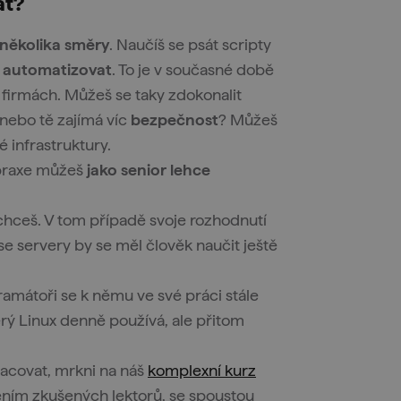
at?
t několika směry
. Naučíš se psát scripty
 automatizovat
. To je v současné době
 firmách. Můžeš se taky zdokonalit
Anebo tě zajímá víc
bezpečnost
? Můžeš
 infrastruktury.
h praxe můžeš
jako senior lehce
echceš. V tom případě svoje rozhodnutí
se servery by se měl člověk naučit ještě
gramátoři se k němu ve své práci stále
erý Linux denně používá, ale přitom
racovat, mrkni na náš
komplexní kurz
ením zkušených lektorů, se spoustou