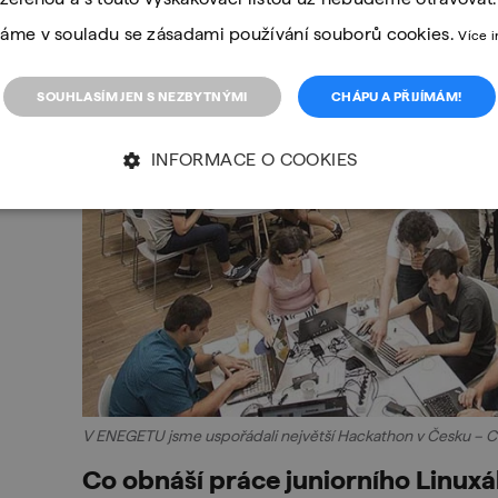
áme v souladu se zásadami používání souborů cookies.
Více 
SOUHLASÍM JEN S NEZBYTNÝMI
CHÁPU A PŘIJÍMÁM!
INFORMACE O COOKIES
V ENEGETU jsme uspořádali největší Hackathon v Česku – 
Co obnáší práce juniorního Linux