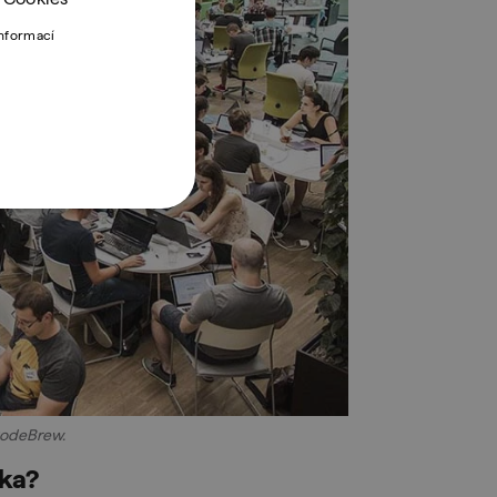
informací
CodeBrew.
áka?