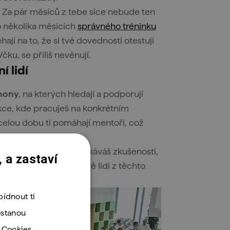
h. Za pár měsíců z tebe sice nebude ten
o několika měsících
správného tréninku
hají na to, že si tvé dovednosti otestují
ku, se příliš nevěnují.
í lidí
thony
, na kterých hledají a podporují
kce, kde pracuješ na konkrétním
 celou dobu ti pomáhají mentoři, což
 si reálný projekt
a získáváš zkušenosti,
 a zastaví
ti, velmi cenné. A právě lidi z těchto
ídnout ti
ostanou
. Cookies