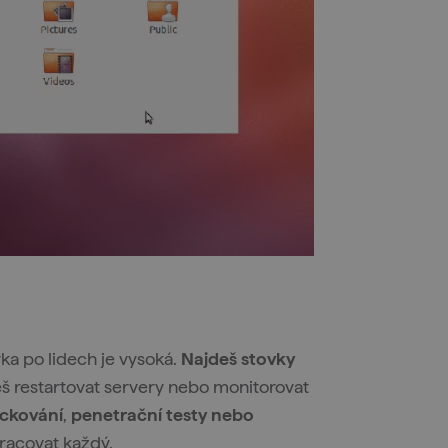
ka po lidech je vysoká.
Najdeš stovky
š restartovat servery nebo monitorovat
ckování
,
penetrační testy nebo
pracovat každý.