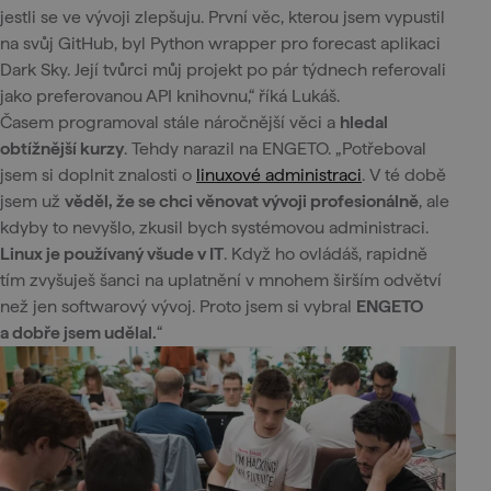
jestli se ve vývoji zlepšuju. První věc, kterou jsem vypustil
na svůj GitHub, byl Python wrapper pro forecast aplikaci
Dark Sky. Její tvůrci můj projekt po pár týdnech referovali
jako preferovanou API knihovnu,“ říká Lukáš.
Časem programoval stále náročnější věci a
hledal
obtížnější kurzy
. Tehdy narazil na ENGETO. „Potřeboval
jsem si doplnit znalosti o
linuxové administraci
. V té době
jsem už
věděl, že se chci věnovat vývoji profesionálně
, ale
kdyby to nevyšlo, zkusil bych systémovou administraci.
Linux je používaný všude v IT
. Když ho ovládáš, rapidně
tím zvyšuješ šanci na uplatnění v mnohem širším odvětví
než jen softwarový vývoj. Proto jsem si vybral
ENGETO
a dobře jsem udělal.
“