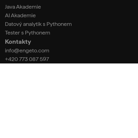
Java Akademie
AI Akademie
Datový analytik s Pythonem
Tester s Pythonem
Kontakty
info@engeto.com
+420 773 087 597
Podpora
FAQ (Centrum podpory)
Kontakt a fakturační údaje
Obchodní podmínky
Zpracování osobních údajů