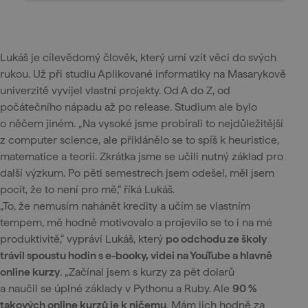
Lukáš je cílevědomý člověk, který umí vzít věci do svých
rukou. Už při studiu Aplikované informatiky na Masarykově
univerzitě vyvíjel vlastní projekty. Od A do Z, od
počátečního nápadu až po release. Studium ale bylo
o něčem jiném. „Na vysoké jsme probírali to nejdůležitější
z computer science, ale přiklánělo se to spíš k heuristice,
matematice a teorii. Zkrátka jsme se učili nutný základ pro
další výzkum. Po pěti semestrech jsem odešel, měl jsem
pocit, že to není pro mě,“ říká Lukáš.
„To, že nemusím nahánět kredity a učím se vlastním
tempem, mě hodně motivovalo a projevilo se to i na mé
produktivitě,“ vypráví Lukáš, který
po odchodu ze školy
trávil spoustu hodin s e-booky, videi na YouTube a hlavně
online kurzy
. „Začínal jsem s kurzy za pět dolarů
a naučil se úplné základy v Pythonu a Ruby. Ale
90 %
takových online kurzů je k ničemu
. Mám jich hodně za