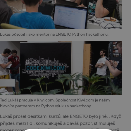
Lukáš působil i jako mentor na ENGETO Python hackathonu.
Teď Lukáš pracuje v Kiwi.com. Společnost Kiwi.com je naším
hlavním partnerem na Python výuku a hackathony.
Lukáš prošel desítkami kurzů, ale ENGETO bylo jiné. „Když
přijdeš mezi lidi, komunikuješ a dáváš pozor, stimuluješ
mozek mnohem víc než online kurz, který děláš o samotě.