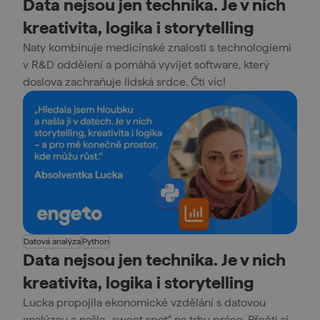
Data nejsou jen technika. Je v nich
kreativita, logika i storytelling
Naty kombinuje medicínské znalosti s technologiemi
v R&D oddělení a pomáhá vyvíjet software, který
doslova zachraňuje lidská srdce. Čti víc!
Datová analýza
Python
Data nejsou jen technika. Je v nich
kreativita, logika i storytelling
Lucka propojila ekonomické vzdělání s datovou
analýzou a našla „sweet spot“ na trhu práce. Přečti si