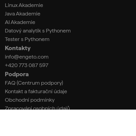
Linux Akademie
Java Akademie
AI Akademie
Datový analytik s Pythonem
Tester s Pythonem
Kontakty
info@engeto.com
+420 773 087 597
Podpora
FAQ (Centrum podpory)
Kontakt a fakturační údaje
Obchodní podmínky
Zpracování osobních údajů