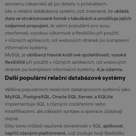
seznamu zákazníků až po detaily o produktech.
Jde o relační databázový systém, což znamená, že
ukládá
data ve strukturované formě v tabulkách a umožňuje jejich
vzájemné propojení.
Je velmi populární pro svou
otevřenost, vysokou výkonnost a flexibilitu při použití
v různých aplikacích, od webových stránek po komplexní
informační systémy.
MySQL je
oblíbený hlavně kvůli své spolehlivosti, vysoké
flexibilitě
při použití v různých aplikacích, od webových
stránek po komplexní informační systémy.
A je zdarma
.
Další populární relační databázové systémy
Většina populárních relačních databázových systémů jako
MySQL, PostgreSQL, Oracle SQL Server, a SQLite
implementuje SQL s různými rozšířeními nebo
modifikacemi, ale základní syntaxe a operace zůstávají
stejné.
Díky tomu můžeš naučené dovednosti v SQL
aplikovat
napříč různými platformami,
což zvyšuje tvoji flexibilitu