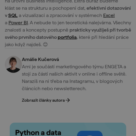
na úrovni Business Intelligence. Extra důraz budeme
klást se na strukturu a pochopení dat,
efektivní dotazování
v
SQL
a vizualizaci a zpracování v systémech
Excel
a
Power BI
. A nebude to jen teoretická nalejvárna. Všechny
znalosti a koncepty postupně
prakticky využiješ při tvorbě
svého prvního datového
portfolia
,
které při hledání práce
jako když najdeš. 😊
Amálie Kučerová
Ami je součástí marketingového týmu ENGETA a
stojí za částí našich aktivit v online i offline světě.
Narazíš na ni třeba na Instagramu, v blogových
článcích nebo newsletterech.
Zobrazit články autora