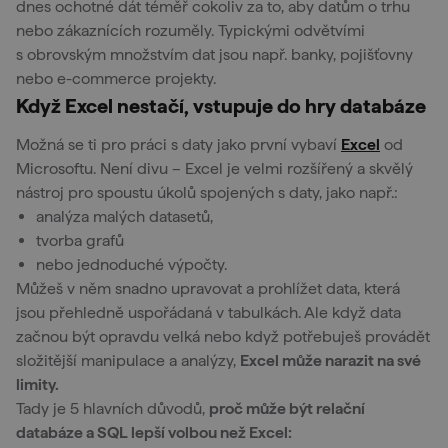
dnes ochotné dát téměř cokoliv za to, aby datům o trhu
nebo zákaznících rozuměly. Typickými odvětvími
s obrovským množstvím dat jsou např. banky, pojišťovny
nebo e-commerce projekty.
Když Excel nestačí, vstupuje do hry databáze
Možná se ti pro práci s daty jako první vybaví
Excel
od
Microsoftu. Není divu – Excel je velmi rozšířený a skvělý
nástroj pro spoustu úkolů spojených s daty, jako např.:
analýza malých datasetů,
tvorba grafů
nebo jednoduché výpočty.
Můžeš v něm snadno upravovat a prohlížet data, která
jsou přehledně uspořádaná v tabulkách. Ale když data
začnou být opravdu velká nebo když potřebuješ provádět
složitější manipulace a analýzy,
Excel může narazit na své
limity.
Tady je 5 hlavních důvodů,
proč může být relační
databáze a SQL lepší volbou než Excel: