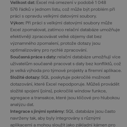
Velikost dat:
Excel má omezení v podobě 1 048
576 řádků v jednom listu, což může být problém při
práci s opravdu velkými datovými soubory.
Výkon:
Při práci s velkými datovými soubory může
Excel zpomalovat, zatímco relační databáze umožňuje
efektivněji zpracovávat velké objemy dat bez
významného zpomalení, protože dotazy jsou
optimalizovány pro rychlé zpracování.
Současná práce s daty:
relační databáze umožňují více
uživatelům současně pracovat s daty bez konfliktů, což
je velká výhoda pro týmové projekty a firemní aplikace.
Složité dotazy:
SQL poskytuje pokročilé možnosti
dotazování, které Excel nepodporuje. Můžeš provádět
složité spojení (joins), pokročilé window funkce,
agregace a transakce, které jsou klíčové pro hlubokou
analýzu dat.
Integrace s jinými systémy:
SQL databáze jsou často
navrženy tak, aby byly integrovány s různými
aplikacemi a mohou sloužit jako základní kámen pro