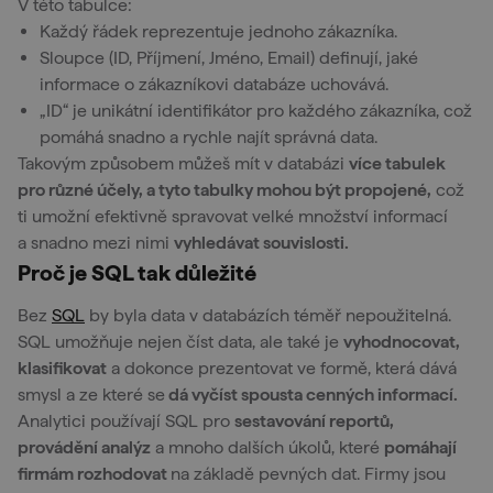
V této tabulce:
Každý řádek reprezentuje jednoho zákazníka.
Sloupce (ID, Příjmení, Jméno, Email) definují, jaké
informace o zákazníkovi databáze uchovává.
„ID“ je unikátní identifikátor pro každého zákazníka, což
pomáhá snadno a rychle najít správná data.
Takovým způsobem můžeš mít v databázi
více tabulek
pro různé účely, a tyto tabulky mohou být propojené,
což
ti umožní efektivně spravovat velké množství informací
a snadno mezi nimi
vyhledávat souvislosti.
Proč je SQL tak důležité
Bez
SQL
by byla data v databázích téměř nepoužitelná.
SQL umožňuje nejen číst data, ale také je
vyhodnocovat,
klasifikovat
a dokonce prezentovat ve formě, která dává
smysl a ze které se
dá vyčíst spousta cenných informací.
Analytici používají SQL pro
sestavování reportů,
provádění analýz
a mnoho dalších úkolů, které
pomáhají
firmám rozhodovat
na základě pevných dat. Firmy jsou