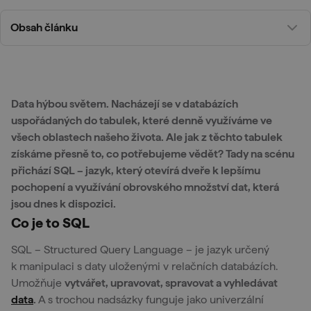
Obsah článku
Data hýbou světem. Nacházejí se v databázích
uspořádaných do tabulek, které denně využíváme ve
všech oblastech našeho života. Ale jak z těchto tabulek
získáme přesně to, co potřebujeme vědět? Tady na scénu
přichází SQL – jazyk, který otevírá dveře k lepšímu
pochopení a využívání obrovského množství dat, která
jsou dnes k dispozici.
Co je to SQL
SQL – Structured Query Language – je jazyk určený
k manipulaci s daty uloženými v relačních databázích.
Umožňuje
vytvářet, upravovat, spravovat a vyhledávat
data
.
A s trochou nadsázky funguje jako univerzální