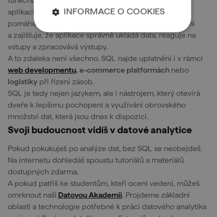
funkčnost formulářů, tlačítek apod., ale také napojení
INFORMACE O COOKIES
aplikací na databázi. V rámci testingu pomáhá SQL
pomáhá ověřovat, jak aplikace interagují s databázemi
a zajišťuje, že aplikace správně ukládá data, reaguje na
vstupy a zpracovává výstupy.
A to zdaleka není všechno. SQL najde uplatnění i v rámci
web developmentu
, e-commerce platformách
nebo
logistiky
při řízení zásob.
SQL je tedy nejen jazykem, ale i nástrojem, který otevírá
dveře k lepšímu pochopení a využívání obrovského
množství dat, která jsou dnes k dispozici.
Svoji budoucnost vidíš v datové analytice
Pokud pokukuješ po analýze dat, bez SQL se neobejdeš.
Na internetu dohledáš spoustu tutoriálů a materiálů
dostupných zdarma.
A pokud patříš ke studentům, kteří ocení vedení, můžeš
omrknout naši
Datovou Akademii
.
Projdeme základní
oblasti a technologie potřebné k práci datového analytika