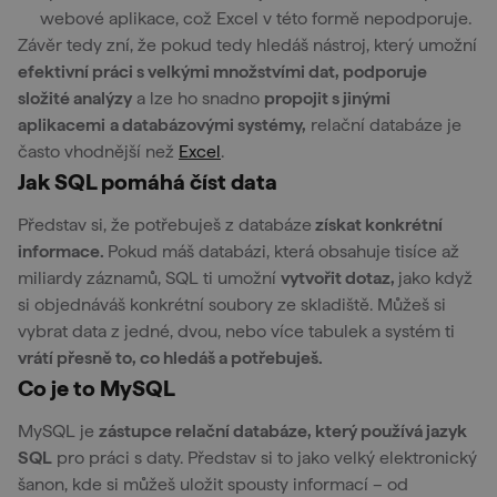
webové aplikace, což Excel v této formě nepodporuje.
Závěr tedy zní, že pokud tedy hledáš nástroj, který umožní
efektivní práci s velkými množstvími dat, podporuje
složité analýzy
a lze ho snadno
propojit s jinými
aplikacemi
a databázovými systémy,
relační databáze je
často vhodnější než
Excel
.
Jak SQL pomáhá číst data
Představ si, že potřebuješ z databáze
získat konkrétní
informace.
Pokud máš databázi, která obsahuje tisíce až
miliardy záznamů, SQL ti umožní
vytvořit dotaz,
jako když
si objednáváš konkrétní soubory ze skladiště. Můžeš si
vybrat data z jedné, dvou, nebo více tabulek a systém ti
vrátí přesně to, co hledáš a potřebuješ.
Co je to MySQL
MySQL je
zástupce relační databáze, který používá jazyk
SQL
pro práci s daty. Představ si to jako velký elektronický
šanon, kde si můžeš uložit spousty informací – od