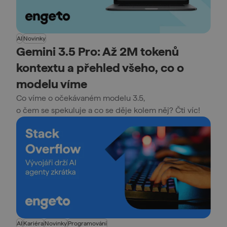
AI
Novinky
Gemini 3.5 Pro: Až 2M tokenů
kontextu a přehled všeho, co o
modelu víme
Co víme o očekávaném modelu 3.5,
o čem se spekuluje a co se děje kolem něj? Čti víc!
AI
Kariéra
Novinky
Programování