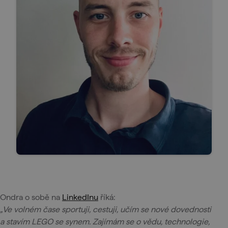
Ondra o sobě na
LinkedInu
říká:
„Ve volném čase sportuji, cestuji, učím se nové dovednosti
a stavím LEGO se synem. Zajímám se o vědu, technologie,