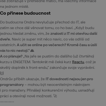
vše zobrazuje v přehledné matici, má všechny informace
na jednom místě.
Co přinese budoucnost
Do budoucna Ondra nevylučuje přechod do IT, ale
zatím se chce dál věnovat tomu, co ho baví. „Když budu
jednou hledat změnu, vím, že
znalosti z IT mi otevřou další
dveře.
Navíc je super mít něco navíc, co vás odliší od
ostatních.
A učit se online po večerech? Kromě času a úsilí
vás to nic nestojí.“ 🙏
A co plánuje?
„Na jaře se pustím do dalšího (už čtvrtého)
kurzu s ENGETEM. Tentokrát mě čeká kurz
Reactu
, což je
skvělý doplněk k front-endu,“ zakončuje svoje vyprávění.
🙌
Ondrův příběh ukazuje, že
IT dovednosti nejsou jen pro
programátory
– mohou být neocenitelným nástrojem
i pro manažery. Přinášejí konkurenční výhodu, usnadňují
práci a otevírají nové možnosti. 🚀
———–