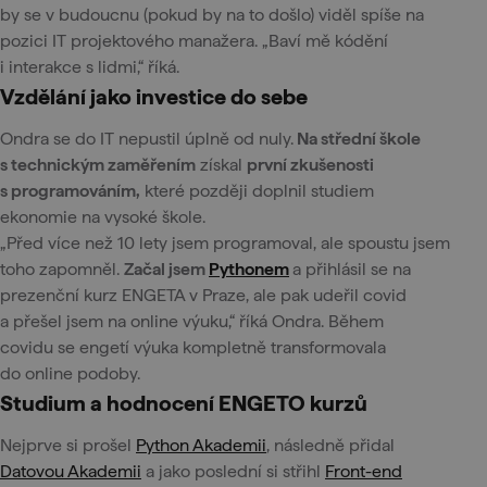
by se v budoucnu (pokud by na to došlo) viděl spíše na
pozici IT projektového manažera. „Baví mě kódění
i interakce s lidmi,“ říká.
Vzdělání jako investice do sebe
Ondra se do IT nepustil úplně od nuly.
Na střední škole
s technickým zaměřením
získal
první zkušenosti
s programováním,
které později doplnil studiem
ekonomie na vysoké škole.
„Před více než 10 lety jsem programoval, ale spoustu jsem
toho zapomněl.
Začal jsem
Pythonem
a přihlásil se na
prezenční kurz ENGETA v Praze, ale pak udeřil covid
a přešel jsem na online výuku,“ říká Ondra. Během
covidu se engetí výuka kompletně transformovala
do online podoby.
Studium a hodnocení ENGETO kurzů
Nejprve si prošel
Python Akademii
, následně přidal
Datovou Akademii
a jako poslední si střihl
Front-end