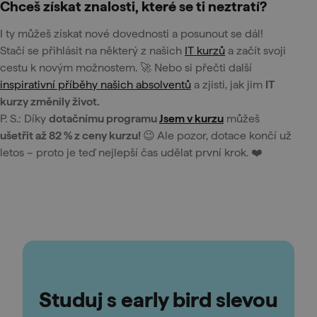
Chceš získat znalosti, které se ti neztratí?
I ty můžeš získat nové dovednosti a posunout se dál!
Stačí se přihlásit na některý z našich
IT kurzů
a začít svoji
cestu k novým možnostem. 🚀 Nebo si přečti další
inspirativní příběhy našich absolventů
a zjisti, jak jim
IT
kurzy změnily život.
P. S.: Díky
dotačnímu programu
Jsem v kurzu
můžeš
ušetřit až 82 % z ceny kurzu!
😉 Ale pozor, dotace končí už
letos – proto je teď nejlepší čas udělat první krok. ❤️
Studuj s early bird slevou