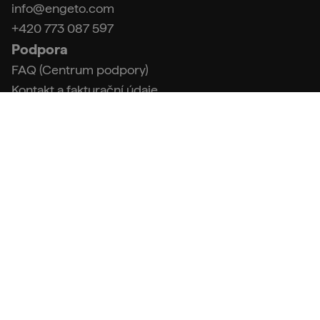
info@engeto.com
+420 773 087 597
Podpora
FAQ (Centrum podpory)
Kontakt a fakturační údaje
Obchodní podmínky
Zpracování osobních údajů
IT kurzy pro začátečníky i pokročilé. Už 9 let pomáháme
studentům začít v IT nebo se profesně posunout.
🤖 Prozkoumej obsah s AI:
💬 ChatGPT
🔍 Perplexity
🤖 Claude