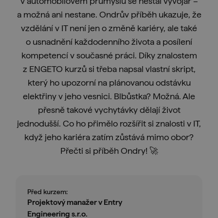
v automobilovém průmyslu se nestal vývojář –
a možná ani nestane. Ondrův příběh ukazuje, že
vzdělání v IT není jen o změně kariéry, ale také
o usnadnění každodenního života a posílení
kompetencí v současné práci. Díky znalostem
z ENGETO kurzů si třeba napsal vlastní skript,
který ho upozorní na plánovanou odstávku
elektřiny v jeho vesnici. Blbůstka? Možná. Ale
přesně takové vychytávky dělají život
jednodušší. Co ho přimělo rozšířit si znalosti v IT,
když jeho kariéra zatím zůstává mimo obor?
Přečti si příběh Ondry! 🚀
Před kurzem:
Projektový manažer v Entry
Engineering s.r.o.