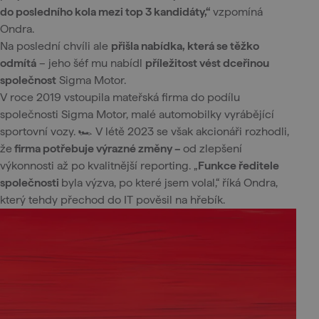
do posledního kola mezi top 3 kandidáty,“
vzpomíná
Ondra.
Na poslední chvíli ale
přišla nabídka, která se těžko
odmítá
– jeho šéf mu nabídl
příležitost vést dceřinou
společnost
Sigma Motor.
V roce 2019 vstoupila mateřská firma do podílu
společnosti Sigma Motor, malé automobilky vyrábějící
sportovní vozy. 🏎️ V létě 2023 se však akcionáři rozhodli,
že
firma potřebuje výrazné změny –
od zlepšení
výkonnosti až po kvalitnější reporting. „
Funkce ředitele
společnosti
byla výzva, po které jsem volal,“ říká Ondra,
který tehdy přechod do IT pověsil na hřebík.