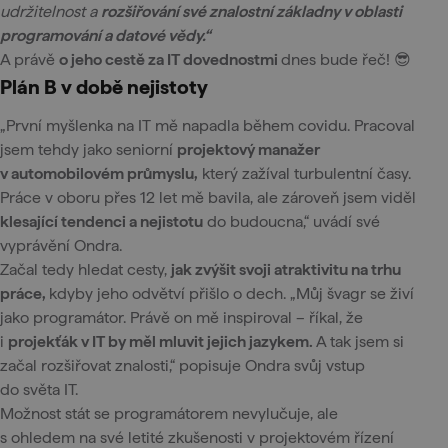
udržitelnost a
rozšiřování své znalostní základny v oblasti
programování a datové vědy.“
A právě
o jeho cestě za IT dovednostmi
dnes bude řeč! 😎
Plán B v době nejistoty
„První myšlenka na IT mě napadla během covidu. Pracoval
jsem tehdy jako seniorní
projektový manažer
v automobilovém průmyslu,
který zažíval turbulentní časy.
Práce v oboru přes 12 let mě bavila, ale zároveň jsem viděl
klesající tendenci a nejistotu
do budoucna,“ uvádí své
vyprávění Ondra.
Začal tedy hledat cesty,
jak zvýšit svoji atraktivitu na trhu
práce,
kdyby jeho odvětví přišlo o dech. „Můj švagr se živí
jako programátor. Právě on mě inspiroval – říkal, že
i
projekťák v IT by měl mluvit jejich jazykem.
A tak jsem si
začal rozšiřovat znalosti,“ popisuje Ondra svůj vstup
do světa IT.
Možnost stát se programátorem nevylučuje, ale
s ohledem na své letité zkušenosti v projektovém řízení