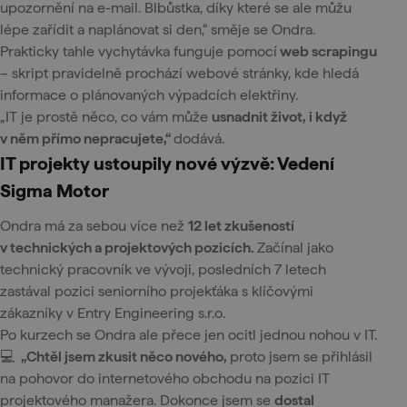
upozornění na e-mail. Blbůstka, díky které se ale můžu
lépe zařídit a naplánovat si den,“ směje se Ondra.
Prakticky tahle vychytávka funguje pomocí
web scrapingu
– skript pravidelně prochází webové stránky, kde hledá
informace o plánovaných výpadcích elektřiny.
„IT je prostě něco, co vám může
usnadnit život, i když
v něm přímo nepracujete,“
dodává.
IT projekty ustoupily nové výzvě: Vedení
Sigma Motor
Ondra má za sebou více než
12 let zkušeností
v technických a projektových pozicích.
Začínal jako
technický pracovník ve vývoji, posledních 7 letech
zastával pozici seniorního projekťáka s klíčovými
zákazníky v Entry Engineering s.r.o.
Po kurzech se Ondra ale přece jen ocitl jednou nohou v IT.
💻
„Chtěl jsem zkusit něco nového,
proto jsem se přihlásil
na pohovor do internetového obchodu na pozici IT
projektového manažera. Dokonce jsem se
dostal