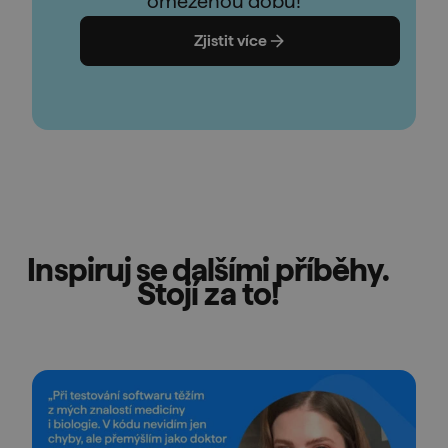
omezenou dobu!
Zjistit více
Inspiruj se dalšími příběhy.
Stojí za to!