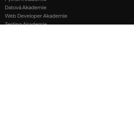
Datová Akademie
Web Developer Akademie
Testing Akademie
Linux Akademie
Java Akademie
AI Akademie
Datový analytik s Pythonem
Tester s Pythonem
Kontakty
info@engeto.com
+420 773 087 597
Podpora
FAQ (Centrum podpory)
Kontakt a fakturační údaje
Obchodní podmínky