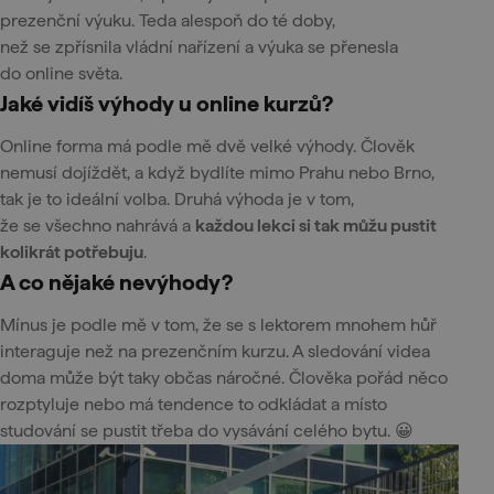
prezenční výuku. Teda alespoň do té doby,
než se zpřísnila vládní nařízení a výuka se přenesla
do online světa.
Jaké vidíš výhody u online kurzů?
Online forma má podle mě dvě velké výhody. Člověk
nemusí dojíždět, a když bydlíte mimo Prahu nebo Brno,
tak je to ideální volba. Druhá výhoda je v tom,
že se všechno nahrává a
každou lekci si tak můžu pustit
kolikrát potřebuju
.
A co nějaké nevýhody?
Mínus je podle mě v tom, že se s lektorem mnohem hůř
interaguje než na prezenčním kurzu. A sledování videa
doma může být taky občas náročné. Člověka pořád něco
rozptyluje nebo má tendence to odkládat a místo
studování se pustit třeba do vysávání celého bytu. 😀