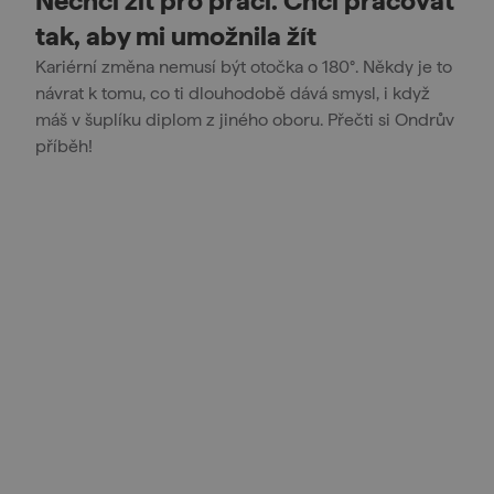
Nechci žít pro práci. Chci pracovat
tak, aby mi umožnila žít
Kariérní změna nemusí být otočka o 180°. Někdy je to
návrat k tomu, co ti dlouhodobě dává smysl, i když
máš v šuplíku diplom z jiného oboru. Přečti si Ondrův
příběh!