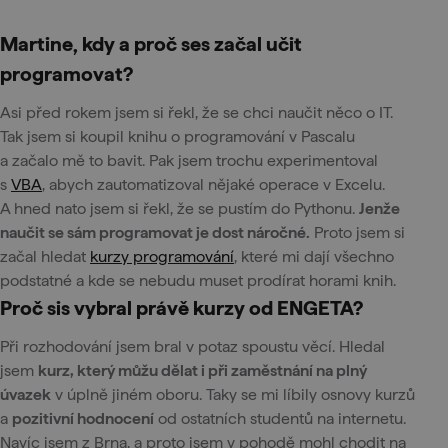
Martine, kdy a proč ses začal učit
programovat?
Asi před rokem jsem si řekl, že se chci naučit něco o IT.
Tak jsem si koupil knihu o programování v Pascalu
a začalo mě to bavit. Pak jsem trochu experimentoval
s
VBA
, abych zautomatizoval nějaké operace v Excelu.
A hned nato jsem si řekl, že se pustím do Pythonu.
Jenže
naučit se sám programovat je dost náročné.
Proto jsem si
začal hledat
kurzy programování
, které mi dají všechno
podstatné a kde se nebudu muset prodírat horami knih.
Proč sis vybral právě kurzy od ENGETA?
Při rozhodování jsem bral v potaz spoustu věcí. Hledal
jsem
kurz, který můžu dělat i při zaměstnání na plný
úvazek
v úplně jiném oboru. Taky se mi líbily osnovy kurzů
a
pozitivní hodnocení
od ostatních studentů na internetu.
Navíc jsem z Brna, a proto jsem v pohodě mohl chodit na