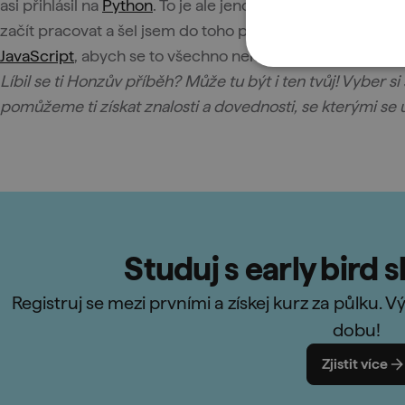
asi přihlásil na
Python
. To je ale jenom můj osobní pohled
začít pracovat a šel jsem do toho po hlavě. Kdybych měl 
JavaScript
, abych se to všechno nemusel učit v práci sám
Líbil se ti Honzův příběh? Může tu být i ten tvůj! Vyber si
pomůžeme ti získat znalosti a dovednosti, se kterými se u
Studuj s early bird 
Registruj se mezi prvními a získej kurz za půlku.
dobu!
Zjistit více