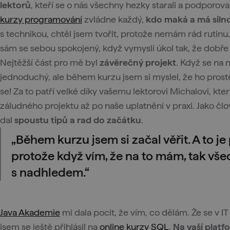
lektorů
, kteří se o nás všechny hezky starali a podporov
kurzy programování
zvládne každý,
kdo maká a má siln
s technikou, chtěl jsem tvořit, protože nemám rád rutinu. 
sám se sebou spokojený, když vymyslí úkol tak, že dobře
Nejtěžší část pro mě byl
závěrečný projekt
. Když se na 
jednoduchý, ale během kurzu jsem si myslel, že ho pros
se! Za to patří velké díky vašemu lektorovi Michalovi, kte
záludného projektu až po naše uplatnění v praxi. Jako čl
dal
spoustu tipů a rad do začátku
.
„Během kurzu jsem si začal věřit. A to je
protože když vím, že na to mám, tak vš
s nadhledem.“
Java Akademie
mi dala pocit, že vím, co dělám. Že se v I
jsem se ještě přihlásil na
online kurzy SQL
.
Na vaší plat