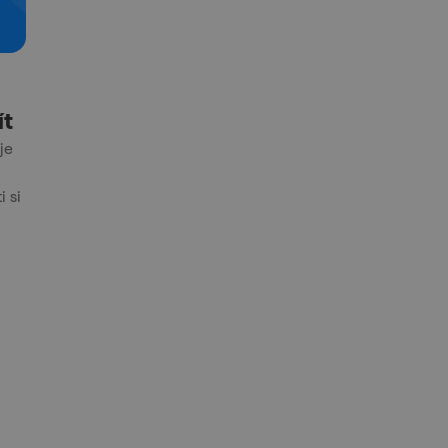
ít
je
 si