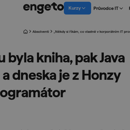
Kurzy
Průvodce IT
Absolventi
„Někdy si říkám, co vlastně v korporátním IT pr
 byla kniha, pak Java
a dneska je z Honzy
rogramátor