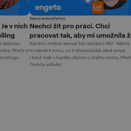
Datová analýza
Python
 Je v nich
Nechci žít pro práci. Chci
elling
pracovat tak, aby mi umožnila ž
s datovou
Kariérní změna nemusí být otočka o 180°. Někdy 
ráce. Přečti si
to návrat k tomu, co ti dlouhodobě dává smysl,
trollingu
i když máš v šuplíku diplom z jiného oboru. Přečti
Ondrův příběh!