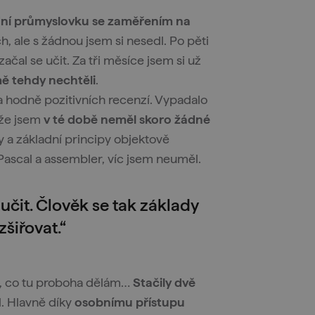
dní průmyslovku se zaměřením na
ch, ale s žádnou jsem si nesedl. Po pěti
začal se učit. Za tři měsíce jsem si už
ě tehdy nechtěli
.
 hodně pozitivních recenzí. Vypadalo
, že jsem
v té době neměl skoro žádné
y a základní principy objektově
Pascal a assembler, víc jsem neuměl.
 učit. Člověk se tak základy
šiřovat.“
e, co tu proboha dělám…
Stačily dvě
l. Hlavně díky
osobnímu přístupu