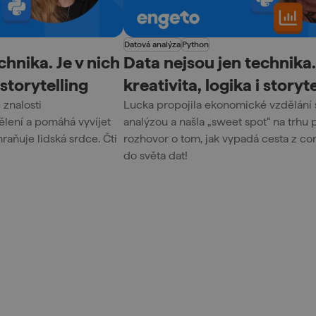
Datová analýza
Python
chnika. Je v nich
Data nejsou jen technika.
 storytelling
kreativita, logika i storyt
znalosti
Lucka propojila ekonomické vzdělání 
lení a pomáhá vyvíjet
analýzou a našla „sweet spot“ na trhu p
raňuje lidská srdce. Čti
rozhovor o tom, jak vypadá cesta z con
do světa dat!