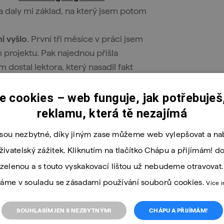
a daly mi základ, na který jsem potom
i vyšlo
. První tři měsíce v práci jsem
 projektu. Pak najednou přišla
m dostal lektora, který nasadil fakt
vdu makat. Bylo to ale zajímavé, i tato
ně jako Analyst Programmer
, a to mi
 cookies – web funguje, jak potřebuješ,
s největšími distributory energií na
reklamu, která tě nezajímá
jsou nezbytné, díky jiným zase můžeme web vylepšovat a nab
hodnutí. Dneska už tohle
uživatelský zážitek. Kliknutím na tlačítko Chápu a přijímám! d
šinu problémů v životě.
zelenou a s touto vyskakovací lištou už nebudeme otravovat
áme v souladu se zásadami používání souborů cookies.
Více 
SOUHLASÍM JEN S NEZBYTNÝMI
CHÁPU A PŘIJÍMÁM!
oho šel znovu
. Jen bych se tentokrát