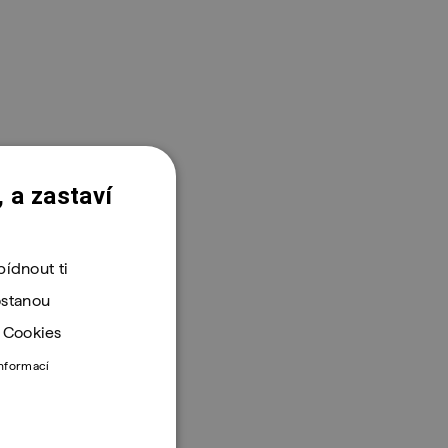
 a zastaví
ídnout ti
ostanou
. Cookies
informací