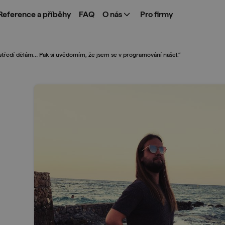
Reference a příběhy
FAQ
O nás
Pro firmy
ostředí dělám… Pak si uvědomím, že jsem se v programování našel.“