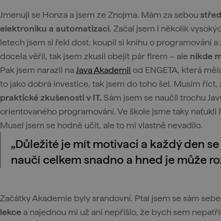
Jmenuji se Honza a jsem ze Znojma. Mám za sebou
stře
elektroniku a automatizaci
. Začal jsem i několik vysoký
letech jsem si řekl dost, koupil si knihu o programování a 
docela věřil, tak jsem zkusil obejít pár firem – ale
nikde m
Pak jsem narazil na
Java Akademii
od ENGETA, která měla
to jako dobrá investice, tak jsem do toho šel. Musím říct
praktické zkušenosti v IT.
Sám jsem se naučil trochu Jav
orientovaného programování. Ve škole jsme taky naťukli 
Musel jsem se hodně učit, ale to mi vlastně nevadilo.
„Důležité je mít motivaci a každý den se
naučí celkem snadno a hned je může roz
Začátky Akademie byly srandovní. Ptal jsem se sám seb
lekce
a najednou mi už ani nepřišlo, že bych sem nepatři