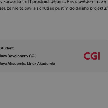
ě v korporátním IT prostředí dělám… Pak si uvědomím, že
l, že mě to baví a s chutí se pustím do dalšího projektu.“
Student
Java Developer v CGI
Java Akademie
,
Linux Akademie