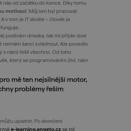
ali nás od začátku do konce. Díky tomu
ou motivaci
. Můj sen byl pracovat
A v tom je IT skvělé – člověk je
 funguje.
něj podívám dneska, tak mi přijde dost
tě nemám šanci zvládnout. Ale povedlo
rý s námi řešil všechno. Od toho
ověk, který se programováním živí, nám
 pro mě ten nejsilnější motor,
echny problémy řeším
T můžu uplatnit. Po skončení
formě
e-learning.engeto.cz
se mi