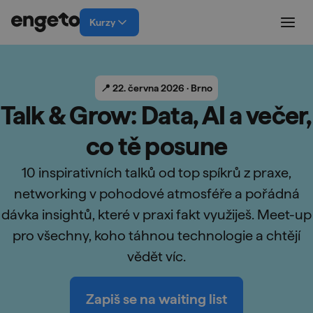
Kurzy
📍 22. června 2026 · Brno
Talk & Grow: Data, AI a večer,
co tě posune
10 inspirativních talků od top spíkrů z praxe,
networking v pohodové atmosféře a pořádná
dávka insightů, které v praxi fakt využiješ. Meet-up
pro všechny, koho táhnou technologie a chtějí
vědět víc.
Zapiš se na waiting list