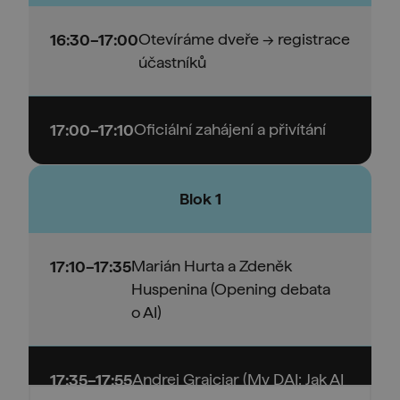
Otevíráme dveře → registrace
16:30–17:00
účastníků
Oficiální zahájení a přivítání
17:00–17:10
Blok 1
Marián Hurta a Zdeněk
17:10–17:35
Huspenina (Opening debata
o AI)
Andrej Grajciar (My DAI: Jak AI
17:35–17:55