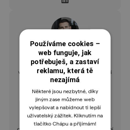
Používáme cookies –
Marián Hurta
web funguje, jak
CEO a Co-Founder ENGETA & Nuomy
potřebuješ, a zastaví
Marián profesně začínal jako recruiter
reklamu, která tě
v IBM, ale už během VŠ založil svoji první
nezajímá
firmu. Později jako spoluzakladatel
vybudoval ENGETO, které pomohlo
Některé jsou nezbytné, díky
tisícům lidí nastartovat technologickou
jiným zase můžeme web
kariéru. Dnes stojí v čele týmu, který
vylepšovat a nabídnout ti lepší
propojuje technologie, vzdělávání a AI.
uživatelský zážitek. Kliknutím na
Přímo v San Franciscu aktuálně se svým
tlačítko Chápu a přijímám!
druhým startupem Nuomy staví inovativní