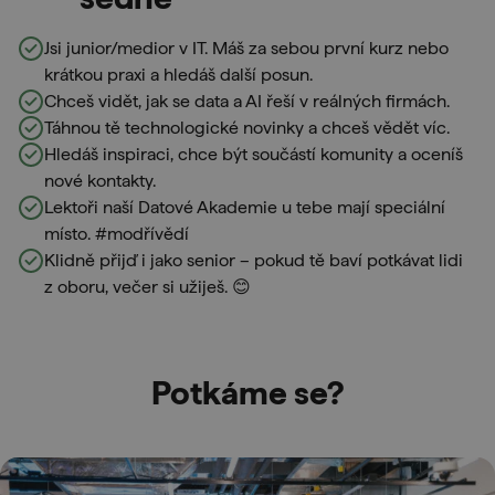
Jsi junior/medior v IT. Máš za sebou první kurz nebo
krátkou praxi a hledáš další posun.
Chceš vidět, jak se data a AI řeší v reálných firmách.
Táhnou tě technologické novinky a chceš vědět víc.
Hledáš inspiraci, chce být součástí komunity a oceníš
nové kontakty.
Lektoři naší Datové Akademie u tebe mají speciální
místo. #modřívědí
Klidně přijď i jako senior – pokud tě baví potkávat lidi
z oboru, večer si užiješ. 😊
Potkáme se?