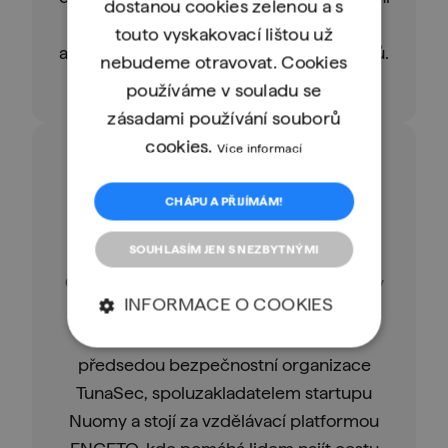
dostanou cookies zelenou a s
AI nástroj pro diagnostiku dovedností
touto vyskakovací lištou už
a mapování uvažování vývojářských týmů.
nebudeme otravovat. Cookies
používáme v souladu se
zásadami používání souborů
cookies.
Více informací
CHÁPU A PŘIJÍMÁM!
SOUHLASÍM JEN S NEZBYTNÝMI
Filip Holec
Co-founder & Tech Lead v ENGETU a Nuomy
INFORMACE O COOKIES
Filip propojuje svět etického hackingu,
vzdělávání a komunitní osvěty. Je
předsedou bezpečnostní organizace
TunaSec, spoluzakladatelem startupu
Nuomy a stojí za vzdělávací platformou