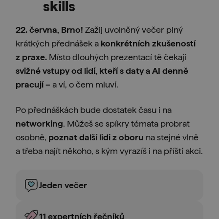
skills
22. června, Brno!
Zažij uvolněný večer plný
krátkých přednášek a
konkrétních zkušeností
z praxe.
Místo dlouhých prezentací tě čekají
svižné vstupy od lidí, kteří s daty a AI denně
pracují –
a ví, o čem mluví.
Po přednáškách bude dostatek času i na
networking
. Můžeš se spíkry témata probrat
osobně,
poznat další lidi z oboru
na stejné vlně
a třeba najít někoho, s kým vyrazíš i na příští akci.
Jeden večer
11 expertních řečníků