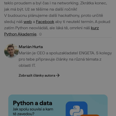
teklo proudem a byl čas i na networking. Zkrátka konec,
jak má být. Už se těšíme na další ročník!
V budoucnu plánujeme další hackathony, proto určitě
sleduj náš
web
a
Facebook
aby ti neutekl termín. A pokud
zatím Python neovládáš, ale láká tě, omrkni náš
kurz
Python Akademie
. ☺️
Marián Hurta
Marián je CEO a spoluzakladatel ENGETA. S kolegy
pro tebe připravuje články na různá témata z
oblasti IT.
Zobrazit články autora