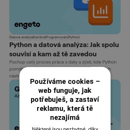
Datová analýza
Kariéra
Programování
Python
Python a datová analýza: Jak spolu
souvisí a kam až tě zavedou
Pochop celý proces práce s daty a zjisti, kde Python
pomáhá, a proč je dnes jedním z nejdůležitějších
nástrojů (nejen) v datové kariéře!
Používáme cookies –
web funguje, jak
potřebuješ, a zastaví
reklamu, která tě
nezajímá
Některé jsou nezbytné, díky