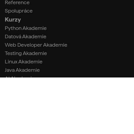
Reference
Spolupráce
Kurzy
Python Akademie
Datová Akademie
Web Developer Akademie
Testing Akademie
Linux Akademie
Java Akademie
AI Akademie
Datový analytik s Pythonem
Tester s Pythonem
Kontakty
info@engeto.com
+420 773 087 597
Podpora