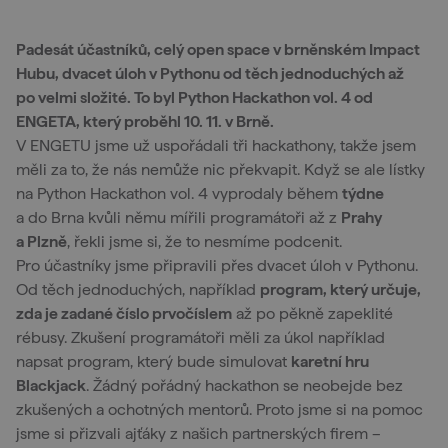
Padesát účastníků, celý open space v brněnském Impact
Hubu, dvacet úloh v Pythonu od těch jednoduchých až
po velmi složité. To byl Python Hackathon vol. 4 od
ENGETA, který proběhl 10. 11. v Brně.
V ENGETU jsme už uspořádali tři hackathony, takže jsem
měli za to, že nás nemůže nic překvapit. Když se ale lístky
na Python Hackathon vol. 4 vyprodaly během
týdne
a do Brna kvůli němu mířili programátoři až z
Prahy
a Plzně
, řekli jsme si, že to nesmíme podcenit.
Pro účastníky jsme připravili přes dvacet úloh v Pythonu.
Od těch jednoduchých, například
program, který určuje,
zda je zadané číslo prvočíslem
až po pěkně zapeklité
rébusy. Zkušení programátoři měli za úkol například
napsat program, který bude simulovat
karetní hru
Blackjack
. Žádný pořádný hackathon se neobejde bez
zkušených a ochotných mentorů. Proto jsme si na pomoc
jsme si přizvali ajťáky z našich partnerských firem –