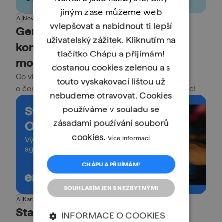
jiným zase můžeme web
AI
Novinky
vylepšovat a nabídnout ti lepší
Gemini 3.5 Pro: Až 2M tokenů
uživatelský zážitek. Kliknutím na
kontextu a přehled všeho, co o
tlačítko Chápu a přijímám!
modelu víme
dostanou cookies zelenou a s
Co víme o očekávaném modelu 3.5,
touto vyskakovací lištou už
o čem se spekuluje a co se děje kolem něj? Čti víc!
nebudeme otravovat. Cookies
používáme v souladu se
zásadami používání souborů
cookies.
Více informací
CHÁPU A PŘIJÍMÁM!
SOUHLASÍM JEN S NEZBYTNÝMI
AI
Kariéra
Novinky
Programování
Stack Overflow: Nasazení AI
INFORMACE O COOKIES