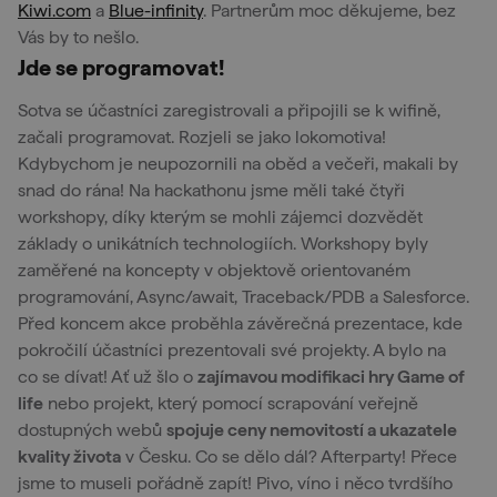
Kiwi.com
a
Blue-infinity
. Partnerům moc děkujeme, bez
Vás by to nešlo.
Jde se programovat!
Sotva se účastníci zaregistrovali a připojili se k wifině,
začali programovat. Rozjeli se jako lokomotiva!
Kdybychom je neupozornili na oběd a večeři, makali by
snad do rána! Na hackathonu jsme měli také čtyři
workshopy, díky kterým se mohli zájemci dozvědět
základy o unikátních technologiích. Workshopy byly
zaměřené na koncepty v objektově orientovaném
programování, Async/await, Traceback/PDB a Salesforce.
Před koncem akce proběhla závěrečná prezentace, kde
pokročilí účastníci prezentovali své projekty. A bylo na
co se dívat! Ať už šlo o
zajímavou modifikaci hry Game of
life
nebo projekt, který pomocí scrapování veřejně
dostupných webů
spojuje ceny nemovitostí a ukazatele
kvality života
v Česku. Co se dělo dál? Afterparty! Přece
jsme to museli pořádně zapít! Pivo, víno i něco tvrdšího