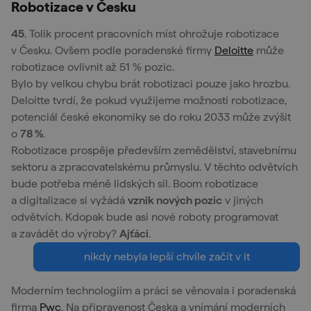
Robotizace v Česku
45
. Tolik procent pracovních míst ohrožuje robotizace
v Česku. Ovšem podle poradenské firmy
Deloitte
může
robotizace ovlivnit až 51 % pozic.
Bylo by velkou chybu brát robotizaci pouze jako hrozbu.
Deloitte tvrdí, že pokud využijeme možnosti robotizace,
potenciál české ekonomiky se do roku 2033 může zvýšit
o
78 %
.
Robotizace prospěje především zemědělství, stavebnímu
sektoru a zpracovatelskému průmyslu. V těchto odvětvích
bude potřeba méně lidských sil. Boom robotizace
a digitalizace si vyžádá
vznik nových pozic
v jiných
odvětvích. Kdopak bude asi nové roboty programovat
a zavádět do výroby?
Ajťáci
.
nikdy nebyla lepší chvíle začít v it
Moderním technologiím a práci se věnovala i poradenská
firma
Pwc
. Na připravenost Česka a vnímání moderních