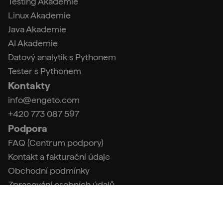
Testing Akademie
Linux Akademie
Java Akademie
AI Akademie
Datový analytik s Pythonem
Tester s Pythonem
Kontakty
info@engeto.com
+420 773 087 597
Podpora
FAQ (Centrum podpory)
Kontakt a fakturační údaje
Obchodní podmínky
Zpracování osobních údajů