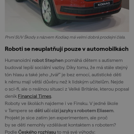
První SUV Škody s názvem Kodiaq má velmi dobrá prodejní čísla.
Roboti se neuplatňují pouze v automobilkách
Humanoidní
robot Stephen
pomáhá dětem s autismem
budoval lepší sociální vazby. Díky tomu, že má stále stejný
tón hlasu a také jeho „tvář“ je bez emocí, autistické děti
k němu mají větší důvěru než k lidským učitelům. Nejde
o sci-fi, ale o reálnou situaci z Velké Británie, kterou popsal
deník
Financial Times
.
Roboty ve školách najdeme i ve Finsku. V jedné škole
v Tampere se
děti učí cizí jazyky s robotem Eliasem
.
Projekt je sice zatím jen experimentem, ale proč
by se děti nemohly vzdělávat kontaktem s robotem?
Podle
Českého rozhlasu
to má své výhody: