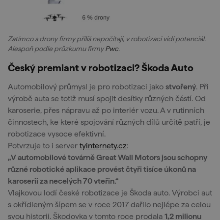
Zatímco s drony firmy příliš nepočítají, v robotizaci vidí potenciál.
Alespoň podle průzkumu firmy
Pwc
.
Český premiant v robotizaci? Škoda Auto
Automobilový průmysl je pro robotizaci jako
stvořený
. Při
výrobě auta se totiž musí spojit desítky různých částí. Od
karoserie, přes nápravu až po interiér vozu. A v rutinních
činnostech, ke které spojování různých dílů určitě patří, je
robotizace vysoce efektivní.
Potvrzuje to i server
tyinternety.cz
:
„V automobilové továrně Great Wall Motors jsou schopny
různé robotické aplikace provést čtyři tisíce úkonů na
karoserii za necelých 70 vteřin.“
Vlajkovou lodí české robotizace je Škoda auto. Výrobci aut
s okřídleným šípem se v roce 2017 dařilo nejlépe za celou
svou historii. Škodovka v tomto roce prodala
1,2 milionu