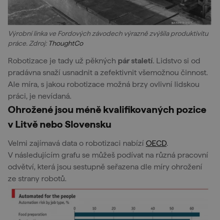
Výrobní linka ve Fordových závodech výrazně zvýšila produktivitu
práce. Zdroj:
ThoughtCo
Robotizace je tady už pěkných
pár staletí
. Lidstvo si od
pradávna snaží usnadnit a zefektivnit všemožnou činnost.
Ale míra, s jakou robotizace možná brzy ovlivní lidskou
práci, je nevídaná.
Ohrožené jsou méně kvalifikovaných pozice
v Litvě nebo Slovensku
Velmi zajímavá data o robotizaci nabízí
OECD
.
V následujícím grafu se můžeš podívat na různá pracovní
odvětví, která jsou sestupně seřazena dle míry ohrožení
ze strany robotů.