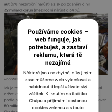
aut
(6% meziroční nárůst) a zisk po zdanění činil
32 miliard korun
(meziroční nárůst o 34 %).
Používáme cookies –
web funguje, jak
potřebuješ, a zastaví
reklamu, která tě
nezajímá
Některé jsou nezbytné, díky jiným
zase můžeme web vylepšovat a
Robotizace je v automobilovém průmyslu běžným jevem.
nabídnout ti lepší uživatelský
Jak je to možné? Manažeři v Mladé Boleslavi ví, že musí
zážitek. Kliknutím na tlačítko
držet krok s technickým pokrokem. Škoda auto bude,
podle magazínu
Forbes
, v příštích dvou letech investovat
Chápu a přijímám! dostanou
50 miliard
do
elektromobility
a
digitalizace
.
cookies zelenou a s touto
Škoda do robotizace a automatizace investuje