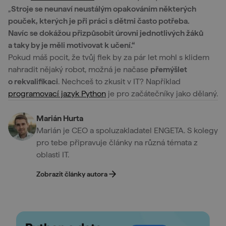
„
Stroje se neunaví neustálým opakováním některých
pouček, kterých je při práci s dětmi často potřeba.
Navíc se dokážou přizpůsobit úrovni jednotlivých žáků
a taky by je měli motivovat k učení.“
Pokud máš pocit, že tvůj flek by za pár let mohl s klidem
nahradit nějaký robot, možná je načase
přemýšlet
o rekvalifikaci
. Nechceš to zkusit v IT? Například
programovací jazyk Python
je pro začátečníky jako dělaný.
Marián Hurta
Marián je CEO a spoluzakladatel ENGETA. S kolegy
pro tebe připravuje články na různá témata z
oblasti IT.
Zobrazit články autora