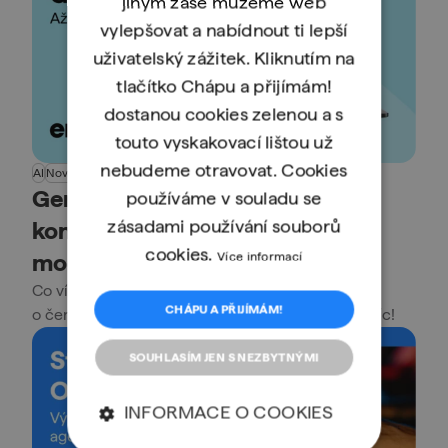
jiným zase můžeme web
vylepšovat a nabídnout ti lepší
uživatelský zážitek. Kliknutím na
tlačítko Chápu a přijímám!
dostanou cookies zelenou a s
touto vyskakovací lištou už
nebudeme otravovat. Cookies
AI
Novinky
Gemini 3.5 Pro: Až 2M tokenů
používáme v souladu se
zásadami používání souborů
kontextu a přehled všeho, co o
cookies.
modelu víme
Více informací
Co víme o očekávaném modelu 3.5,
CHÁPU A PŘIJÍMÁM!
o čem se spekuluje a co se děje kolem něj? Čti víc!
SOUHLASÍM JEN S NEZBYTNÝMI
INFORMACE O COOKIES