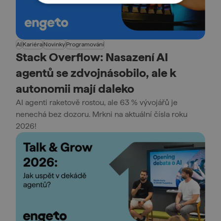
AI
Kariéra
Novinky
Programování
Stack Overflow: Nasazení AI
agentů se zdvojnásobilo, ale k
autonomii mají daleko
AI agenti raketově rostou, ale 63 % vývojářů je
nenechá bez dozoru. Mrkni na aktuální čísla roku
2026!