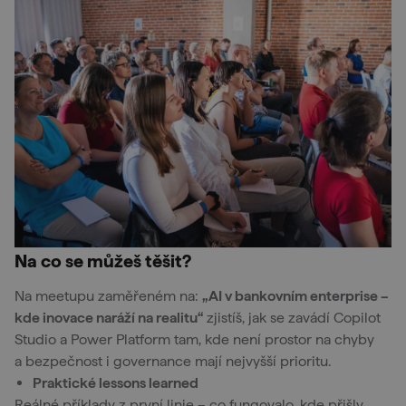
Na co se můžeš těšit?
Na meetupu zaměřeném na:
„AI v bankovním enterprise –
kde inovace naráží na realitu“
zjistíš, jak se zavádí Copilot
Studio a Power Platform tam, kde není prostor na chyby
a bezpečnost i governance mají nejvyšší prioritu.
Praktické lessons learned
Reálné příklady z první linie – co fungovalo, kde přišly