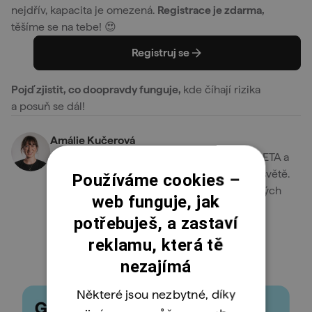
nejdřív, kapacita je omezená.
Registrace je zdarma,
těšíme se na tebe! 😍
Registruj se
Pojď zjistit, co doopravdy funguje,
kde číhají rizika
a posuň se dál!
Amálie Kučerová
Ami je součástí marketingového týmu ENGETA a
stojí za částí našich aktivit v online i offline světě.
Používáme cookies –
Narazíš na ni třeba na Instagramu, v blogových
web funguje, jak
článcích nebo newsletterech.
potřebuješ, a zastaví
Zobrazit články autora
reklamu, která tě
nezajímá
Některé jsou nezbytné, díky