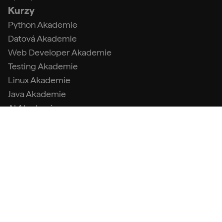
Kurzy
Python Akademie
Datová Akademie
Web Developer Akademie
Testing Akademie
Linux Akademie
Java Akademie
AI Akademie
Datový analytik s Pythonem
Tester s Pythonem
Kontakty
info@engeto.com
+420 773 087 597
Podpora
FAQ (Centrum podpory)
Kontakt a fakturační údaje