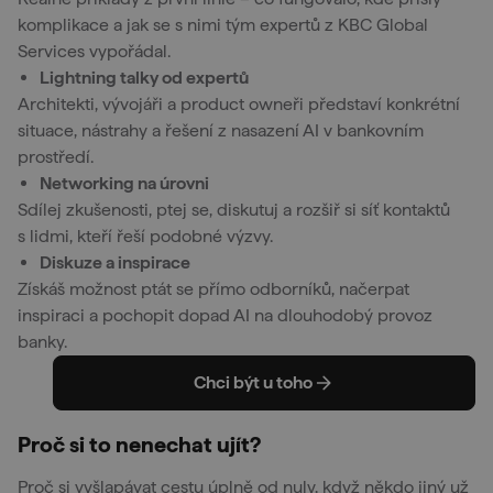
komplikace a jak se s nimi tým expertů z KBC Global
Services vypořádal.
Lightning talky od expertů
Architekti, vývojáři a product owneři představí konkrétní
situace, nástrahy a řešení z nasazení AI v bankovním
prostředí.
Networking na úrovni
Sdílej zkušenosti, ptej se, diskutuj a rozšiř si síť kontaktů
s lidmi, kteří řeší podobné výzvy.
Diskuze a inspirace
Získáš možnost ptát se přímo odborníků, načerpat
inspiraci a pochopit dopad AI na dlouhodobý provoz
banky.
Chci být u toho
Proč si to nenechat ujít?
Proč si vyšlapávat cestu úplně od nuly, když někdo jiný už