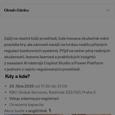
Obsah článku
Zažij na vlastní kůži prostředí, kde inovace skutečně mění
pravidla hry, ale zároveň naráží na tvrdou realitu přísných
regulací bankovních systémů. Přijď na večer plný reálných
zkušeností, lessons learned a praktických insightů
z nasazení AI nástrojů Copilot Studio a Power Platform
v jednom z nejvíc regulovaných prostředí.
Kdy a kde?
23. října 2025
od 17:30 do 21:00
KBC Global Services, Radlická 333/150, Praha 5
Vstup zdarma po registraci
Omezená kapacita
Akce bude
v angličtině.
🎙️