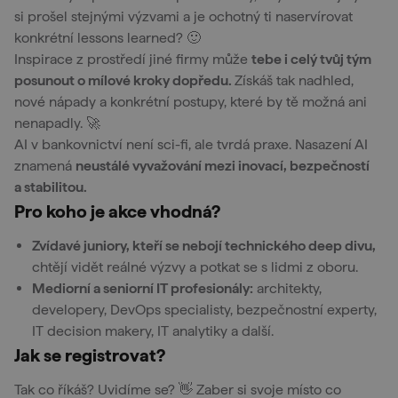
si prošel stejnými výzvami a je ochotný ti naservírovat
konkrétní lessons learned? 🙂
Inspirace z prostředí jiné firmy může
tebe i celý tvůj tým
posunout o mílové kroky dopředu.
Získáš tak nadhled,
nové nápady a konkrétní postupy, které by tě možná ani
nenapadly. 🚀
AI v bankovnictví není sci-fi, ale tvrdá praxe. Nasazení AI
znamená
neustálé vyvažování mezi inovací, bezpečností
a stabilitou.
Pro koho je akce vhodná?
Zvídavé juniory, kteří se nebojí technického deep divu,
chtějí vidět reálné výzvy a potkat se s lidmi z oboru.
Mediorní a seniorní IT profesionály:
architekty,
developery, DevOps specialisty, bezpečnostní experty,
IT decision makery, IT analytiky a další.
Jak se registrovat?
Tak co říkáš? Uvidíme se? 👋 Zaber si svoje místo co