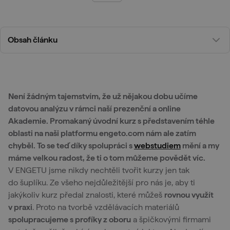
Obsah článku
Není žádným tajemstvím, že už nějakou dobu učíme
datovou analýzu v rámci naší prezenční a online
Akademie. Promakaný úvodní kurz s představením téhle
oblasti na naši platformu engeto.com nám ale zatím
chyběl. To se teď díky spolupráci s
webstudiem
mění a my
máme velkou radost, že ti o tom můžeme povědět víc.
V ENGETU jsme nikdy nechtěli tvořit kurzy jen tak
do šuplíku. Ze všeho nejdůležitější pro nás je, aby ti
jakýkoliv kurz předal znalosti, které můžeš
rovnou využít
v praxi
. Proto na tvorbě vzdělávacích materiálů
spolupracujeme s profíky z oboru
a špičkovými firmami