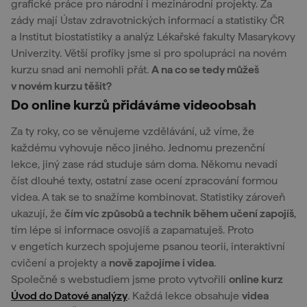
grafické práce pro národní i mezinárodní projekty. Za
zády mají Ústav zdravotnických informací a statistiky ČR
a Institut biostatistiky a analýz Lékařské fakulty Masarykovy
Univerzity. Větší profíky jsme si pro spolupráci na novém
kurzu snad ani nemohli přát.
A na co se tedy můžeš
v novém kurzu těšit?
Do online kurzů přidáváme videoobsah
Za ty roky, co se věnujeme vzdělávání, už víme, že
každému vyhovuje něco jiného. Jednomu prezenční
lekce, jiný zase rád studuje sám doma. Někomu nevadí
číst dlouhé texty, ostatní zase ocení zpracování formou
videa. A tak se to snažíme kombinovat. Statistiky zároveň
ukazují, že
čím víc způsobů a technik během učení zapojíš
,
tím lépe si informace osvojíš a zapamatuješ. Proto
v engetích kurzech spojujeme psanou teorii, interaktivní
cvičení a projekty a
nově zapojíme i videa
.
Společně s webstudiem jsme proto vytvořili
online kurz
Úvod do Datové analýzy
. Každá lekce obsahuje
videa