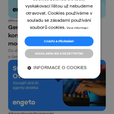
vyskakovací lištou už nebudeme
otravovat. Cookies používáme v
souladu se zásadami používání
AI
Novinky
Gemini 3.5 Pro: Až 2M tokenů
souborů cookies.
Více informací
kontextu a přehled všeho, co o
CHÁPU A PŘIJÍMÁM!
modelu víme
Co víme o očekávaném modelu 3.5,
SOUHLASÍM JEN S NEZBYTNÝMI
o čem se spekuluje a co se děje kolem něj? Čti víc!
INFORMACE O COOKIES
AI
Kariéra
Novinky
Programování