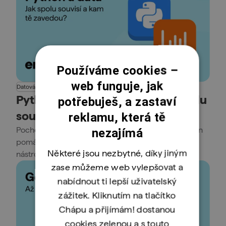
Používáme cookies –
web funguje, jak
Datová analýza
Kariéra
Programování
Python
Python a datová analýza: Jak spolu
potřebuješ, a zastaví
souvisí a kam až tě zavedou
reklamu, která tě
Pochop celý proces práce s daty a zjisti, kde Python
nezajímá
pomáhá, a proč je dnes jedním z nejdůležitějších
Některé jsou nezbytné, díky jiným
nástrojů (nejen) v datové kariéře!
zase můžeme web vylepšovat a
nabídnout ti lepší uživatelský
zážitek. Kliknutím na tlačítko
Chápu a přijímám! dostanou
cookies zelenou a s touto