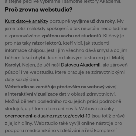
a stejně pečlivě vybíráme i samotné lektory Akademií.
Proč zrovna webstudio?
Kurz datové analýzy
postupně
vyvíjíme už dva roky
. My
jsme totiž málokdy spokojení, a tak neustále něco ladíme
a zpracováváme
zpětnou vazbu od studentů
. Klíčový je
pro nás taky
názor lektorů
, kteří vidí, jak studenti
informace chápou, jestli jim všechno dává smysl a co jim
během lekcí chybí. Jedním takovým lektorem je i
Matěj
Karolyi
. Nejen, že učí naši
Datovou Akademii
, ale zároveň
působí i ve webstudiu, které pracuje se zdravotnickými
daty každý den.
Webstudio se zaměřuje především na webový vývoj
a interaktivní vizualizace dat
v oblasti zdravotnictví.
Možná během posledního roku jejich práci podrobně
sleduješ, a přitom o tom ani nevíš. Webové stránky
onemocneni-aktualne.mzcr.cz/covid-19
jsou totiž právě
z jejich dílny. Webstudio také vyvíjí online nástroje pro
podporu medicínského vzdělávání a řeší komplexní