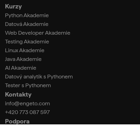
Kurzy
Python Akademie
Datová Akademie
Web Developer Akademie
Testing Akademie
Linux Akademie
Java Akademie
AI Akademie
Datový analytik s Pythonem
Tester s Pythonem
Kontakty
info@engeto.com
+420 773 087 597
Podpora
FAQ (Centrum podpory)
Kontakt a fakturační údaje