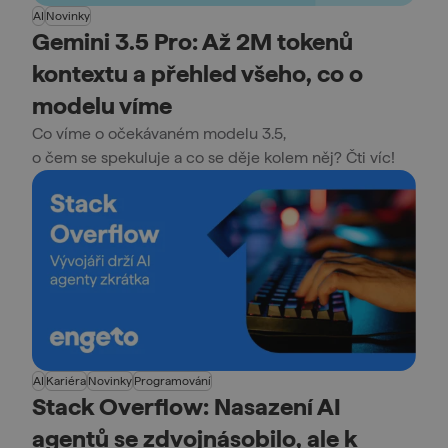
AI
Novinky
Gemini 3.5 Pro: Až 2M tokenů
kontextu a přehled všeho, co o
modelu víme
Co víme o očekávaném modelu 3.5,
o čem se spekuluje a co se děje kolem něj? Čti víc!
AI
Kariéra
Novinky
Programování
Stack Overflow: Nasazení AI
agentů se zdvojnásobilo, ale k