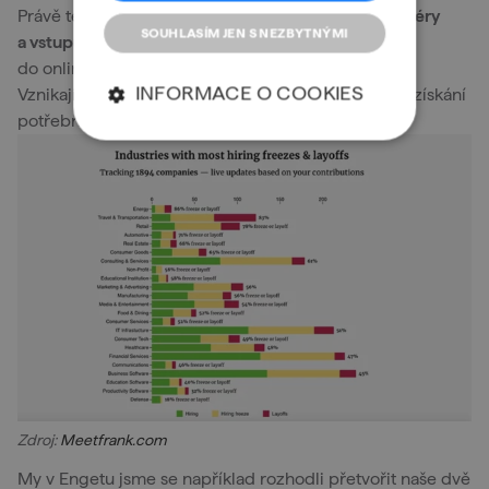
Právě teď.
Teď je ta ideální příležitost ke změně kariéry
SOUHLASÍM JEN S NEZBYTNÝMI
a vstupu do IT světa.
Většina činností se přesouvá
do online prostředí a výjimkou není ani vzdělávání.
INFORMACE O COOKIES
Vznikají nové projekty zaměřené na online výuku a získání
potřebných znalostí „z pohodlí domova“.
Zdroj:
Meetfrank.com
My v Engetu jsme se například rozhodli přetvořit naše dvě