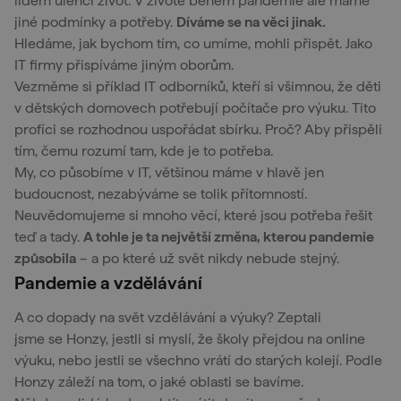
lidem ulehčí život. V životě během pandemie ale máme
jiné podmínky a potřeby.
Díváme se na věci jinak.
Hledáme, jak bychom tím, co umíme, mohli přispět. Jako
IT firmy přispíváme jiným oborům.
Vezměme si příklad IT odborníků, kteří si všimnou, že děti
v dětských domovech potřebují počítače pro výuku. Tito
profíci se rozhodnou uspořádat sbírku. Proč? Aby přispěli
tím, čemu rozumí tam, kde je to potřeba.
My, co působíme v IT, většinou máme v hlavě jen
budoucnost, nezabýváme se tolik přítomností.
Neuvědomujeme si mnoho věcí, které jsou potřeba řešit
teď a tady.
A tohle je ta největší změna, kterou pandemie
způsobila
– a po které už svět nikdy nebude stejný.
Pandemie a vzdělávání
A co dopady na svět vzdělávání a výuky? Zeptali
jsme se Honzy, jestli si myslí, že školy přejdou na online
výuku, nebo jestli se všechno vrátí do starých kolejí. Podle
Honzy záleží na tom, o jaké oblasti se bavíme.