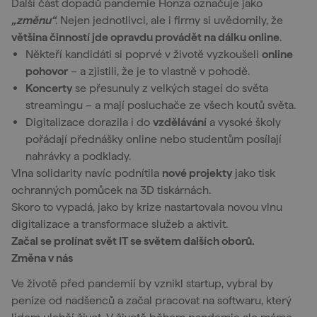
Další část dopadů pandemie Honza označuje jako
„změnu“
. Nejen jednotlivci, ale i firmy si uvědomily, že
většina činností jde opravdu provádět na dálku online
.
Někteří kandidáti si poprvé v životě vyzkoušeli
online
pohovor
– a zjistili, že je to vlastně v pohodě.
Koncerty
se přesunuly z velkých stageí do světa
streamingu – a mají posluchače ze všech koutů světa.
Digitalizace dorazila i do
vzdělávání
a vysoké školy
pořádají přednášky online nebo studentům posílají
nahrávky a podklady.
Vlna solidarity navíc podnítila
nové projekty
jako tisk
ochranných pomůcek na 3D tiskárnách.
Skoro to vypadá, jako by krize nastartovala novou vlnu
digitalizace a transformace služeb a aktivit.
Začal se prolínat svět IT se světem dalších oborů.
Změna v nás
Ve životě před pandemií by vznikl startup, vybral by
peníze od nadšenců a začal pracovat na softwaru, který