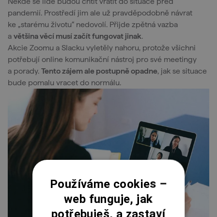
Někde se lidé budou chtít vrátit do situace před
pandemií. Prostředí jim ale už pravděpodobně návrat
ke „starému životu“ nedovolí. Přijde zpětná vazba
a
většina věcí musí začít fungovat jinak
.
Akcie Zoomu a Slacku vyletěly nahoru, protože všichni
potřebují online komunikační nástroj pro své meetingy
a porady.
Tento zájem ale postupně opadne
, jak se situace
bude pomalu vracet do normálu.
Používáme cookies –
web funguje, jak
potřebuješ, a zastaví