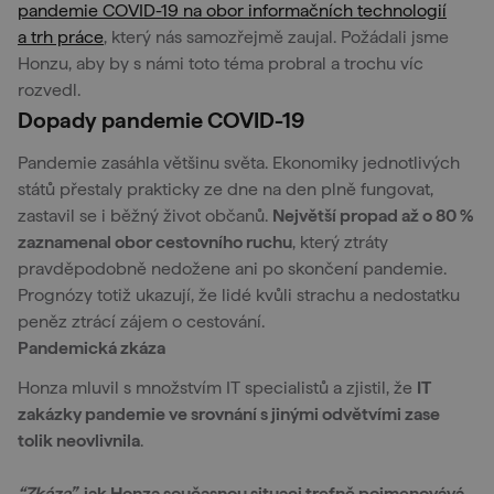
pandemie COVID-19 na obor informačních technologií
a trh práce
, který nás samozřejmě zaujal. Požádali jsme
Honzu, aby by s námi toto téma probral a trochu víc
rozvedl.
Dopady pandemie COVID-19
Pandemie zasáhla většinu světa. Ekonomiky jednotlivých
států přestaly prakticky ze dne na den plně fungovat,
zastavil se i běžný život občanů.
Největší propad až o 80 %
zaznamenal obor cestovního ruchu
, který ztráty
pravděpodobně nedožene ani po skončení pandemie.
Prognózy totiž ukazují, že lidé kvůli strachu a nedostatku
peněz ztrácí zájem o cestování.
Pandemická zkáza
Honza mluvil s množstvím IT specialistů a zjistil, že
IT
zakázky pandemie ve srovnání s jinými odvětvími zase
tolik neovlivnila
.
“Zkáza”
, jak Honza současnou situaci trefně pojmenovává,