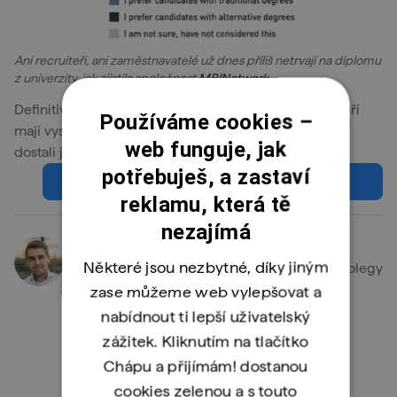
Ani recruiteři, ani zaměstnavatelé už dnes příliš netrvají na diplomu
z univerzity, jak zjistila společnost
MRINetwork
.
Definitivně se smývá rozdíl mezi tradičními ajťáky, kteří
Používáme cookies –
mají vysokoškolský diplom a mezi lidmi, kteří se do IT
web funguje, jak
dostali jiným způsobem. Není to šance i pro tebe?
potřebuješ, a zastaví
nauč se programovat v python akademii
reklamu, která tě
nezajímá
Marián Hurta
Některé jsou nezbytné, díky jiným
Marián je CEO a spoluzakladatel ENGETA. S kolegy
pro tebe připravuje články na různá témata z
zase můžeme web vylepšovat a
oblasti IT.
nabídnout ti lepší uživatelský
zážitek. Kliknutím na tlačítko
Zobrazit články autora
Chápu a přijímám! dostanou
cookies zelenou a s touto