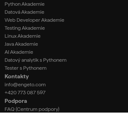
Python Akademie
Datová Akademie
Web Developer Akademie
Testing Akademie
Linux Akademie
Java Akademie
AI Akademie
Datový analytik s Pythonem
Tester s Pythonem
Kontakty
info@engeto.com
+420 773 087 597
Podpora
FAQ (Centrum podpory)
Kontakt a fakturační údaje
Obchodní podmínky