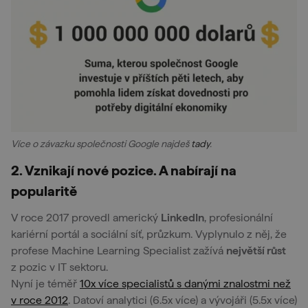
Více o závazku společnosti Google najdeš
tady
.
2. Vznikají nové pozice. A nabírají na
popularitě
V roce 2017 provedl americký
LinkedIn
, profesionální
kariérní portál a sociální síť, průzkum. Vyplynulo z něj, že
profese Machine Learning Specialist zažívá
největší růst
z pozic v IT sektoru.
Nyní je téměř
10x více specialistů s danými znalostmi než
v roce 2012
. Datoví analytici (6.5x více) a vývojáři (5.5x více)