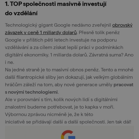
1. TOP společnosti masivně investují
do vzdělání
Technologický gigant Google nedávno zveřejnil
obrovský
závazek v ceně 1 miliardy dolarů
. Přesně tolik peněz
Google v příštích pěti letech investuje na podporu
vzdělávání a za cílem získat lepší práci v podmínkách
digitální ekonomiky. 1 miliarda dolarů. Závratná suma? Ano
i ne.
Na jedné straně je to masivní obnos peněz. Tento a mnohé
další filantropické sliby jen dokazují, jak velkým globálním
hráčům záleží na tom, aby nové generace uměly
pracovat
s novými technologiemi
.
Ale v porovnání s tím, kolik nových lidí s digitálními
znalostmi budeme potřebovat, je to kapka v moři.
Výbornou zprávou nicméně je, že k této
iniciativě se přidávají další a další společnosti. Jen tak dál!