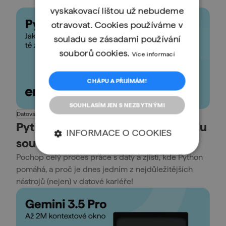
vyskakovací lištou už nebudeme
otravovat. Cookies používáme v
souladu se zásadami používání
souborů cookies.
Více informací
CHÁPU A PŘIJÍMÁM!
SOUHLASÍM JEN S NEZBYTNÝMI
Datová analýza
Kariéra
Programování
Python
Python a datová analýza: Jak spolu
INFORMACE O COOKIES
souvisí a kam až tě zavedou
Pochop celý proces práce s daty a zjisti, kde Python
pomáhá, a proč je dnes jedním z nejdůležitějších
nástrojů (nejen) v datové kariéře!