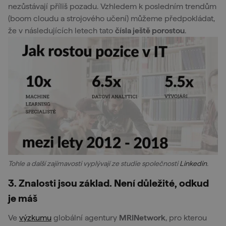
nezůstávají příliš pozadu. Vzhledem k posledním trendům
(boom cloudu a strojového učení) můžeme předpokládat,
že v následujících letech tato
čísla ještě porostou
.
Tohle a další zajímavosti vyplývají ze studie společnosti
Linkedin
.
3. Znalosti jsou základ. Není důležité, odkud
je máš
Ve
výzkumu
globální agentury
MRINetwork
, pro kterou