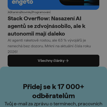
AI
Kariéra
Novinky
Programování
Stack Overflow: Nasazení AI
agentů se zdvojnásobilo, ale k
autonomii mají daleko
AI agenti raketově rostou, ale 63 % vývojářů je
nenechá bez dozoru. Mrkni na aktuální čísla roku
2026!
Všechny články
Přidej se k 17 000+
odběratelům
Tvůj e-mail za zprávu o termínech, pracovních