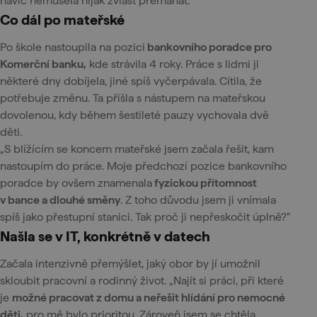
navíc nemusela nijak zvlášť přemáhat.
Co dál po mateřské
Po škole nastoupila na pozici
bankovního poradce pro
Komerční banku,
kde strávila 4 roky. Práce s lidmi ji
některé dny dobíjela, jiné spíš vyčerpávala. Cítila, že
potřebuje změnu. Ta přišla s nástupem na mateřskou
dovolenou, kdy během šestileté pauzy vychovala dvě
děti.
„S blížícím se koncem mateřské jsem začala řešit, kam
nastoupím do práce. Moje předchozí pozice bankovního
poradce by ovšem znamenala
fyzickou přítomnost
v bance a dlouhé směny
. Z toho důvodu jsem ji vnímala
spíš jako přestupní stanici. Tak proč ji nepřeskočit úplně?“
Našla se v IT, konkrétně v datech
Začala intenzivně přemýšlet, jaký obor by jí umožnil
skloubit pracovní a rodinný život. „Najít si práci, při které
je
možné pracovat z domu a neřešit hlídání pro nemocné
děti,
pro mě bylo prioritou. Zároveň jsem se chtěla