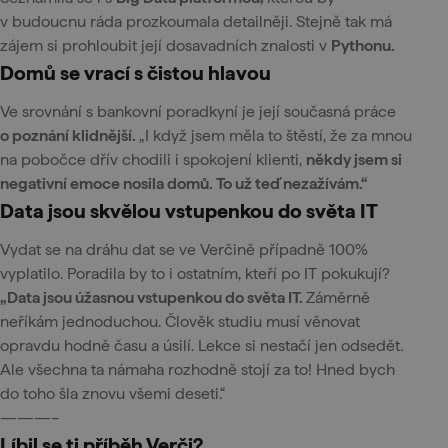
v budoucnu ráda prozkoumala detailněji. Stejně tak má
zájem si prohloubit její dosavadních znalosti v
Pythonu.
Domů se vrací s čistou hlavou
Ve srovnání s bankovní poradkyní je její současná práce
o poznání klidnější.
„I když jsem měla to štěstí, že za mnou
na pobočce dřív chodili i spokojení klienti,
někdy jsem si
negativní emoce nosila domů. To už teď nezažívám.“
Data jsou skvělou vstupenkou do světa IT
Vydat se na dráhu dat se ve Verčině případně 100%
vyplatilo. Poradila by to i ostatním, kteří po IT pokukují?
„Data jsou úžasnou vstupenkou do světa IT.
Záměrně
neříkám jednoduchou. Člověk studiu musí věnovat
opravdu hodně času a úsilí. Lekce si nestačí jen odsedět.
Ale všechna ta námaha rozhodně stojí za to! Hned bych
do toho šla znovu všemi deseti.“
———–
Líbil se ti příběh Verči?