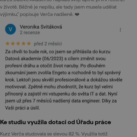
v životě. Běžně je nepíšu, ale tady jsem musela udělat
výjimku,“ popisuje Verča nadšeně. ❤️
Ke studiu využila dotaci od Úřadu práce
Kurz Verča studovala se slevou 82 %. Využila totiž