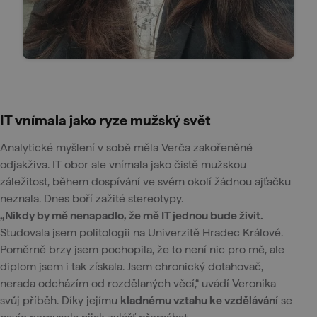
IT vnímala jako ryze mužský svět
Analytické myšlení v sobě měla Verča zakořeněné
odjakživa. IT obor ale vnímala jako čistě mužskou
záležitost, během dospívání ve svém okolí žádnou ajťačku
neznala. Dnes boří zažité stereotypy.
„Nikdy by mě nenapadlo, že mě IT jednou bude živit.
Studovala jsem politologii na Univerzitě Hradec Králové.
Poměrně brzy jsem pochopila, že to není nic pro mě, ale
diplom jsem i tak získala. Jsem chronický dotahovač,
nerada odcházím od rozdělaných věcí,“ uvádí Veronika
svůj příběh. Díky jejímu
kladnému vztahu ke vzdělávání
se