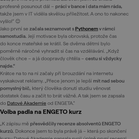
profesně posunout dál –
práci v bance i data mám ráda,
takže jsem v IT viděla skvělou příležitost. A ono to nakonec
vyšlo!“ 😊
Jako první se
začala seznamovat s
Pythonem
v rámci
samostudia.
Její motivace byla obrovská, protože čas
do konce mateřské se krátil. Se dvěma dětmi bylo
poměrně náročné vyhradit si čas na vzdělávání. „Když
člověk chce – a já doopravdy chtěla –
cestu si vždycky
najde.“
Krátce na to na ni začaly při brouzdání na internetu
vyskakovat reklamy. „Přece jenom je lepší
mít nad sebou
pomyslný bič,
který člověka donutí studiu věnovat
dostatek času a začít to brát vážně. A tak jsem se zapsala
do
Datové Akademie
od ENGETA.“
Volba padla na ENGETO kurz
„K zápisu mě
přesvědčily recenze absolventů ENGETO
kurzů.
Dokonce jsem to byla právě já – která po skončení
kurzu Datové Akademie napsala svoji úplně první recenzi