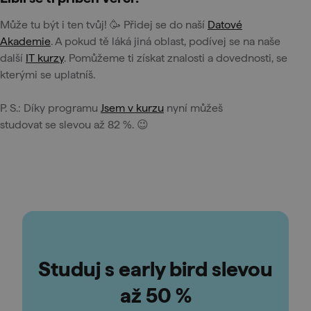
Může tu být i ten tvůj! 🥳 Přidej se do naší
Datové
Akademie
. A pokud tě láká jiná oblast, podívej se na naše
další
IT kurzy
. Pomůžeme ti získat znalosti a dovednosti, se
kterými se uplatníš.
P. S.: Díky programu
Jsem v kurzu
nyní můžeš
studovat se slevou až 82 %. 😉
Studuj s early bird slevou
až 50 %