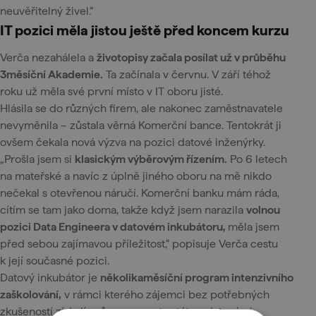
neuvěřitelný živel.“
IT pozici měla jistou ještě před koncem kurzu
Verča nezahálela a
životopisy začala posílat už v průběhu
3měsíční Akademie.
Ta začínala v červnu. V září téhož
roku už měla své první místo v IT oboru jisté.
Hlásila se do různých firem, ale nakonec zaměstnavatele
nevyměnila – zůstala věrná Komerční bance. Tentokrát ji
ovšem čekala nová výzva na pozici datové inženýrky.
„Prošla jsem si
klasickým výběrovým řízením.
Po 6 letech
na mateřské a navíc z úplně jiného oboru na mě nikdo
nečekal s otevřenou náručí. Komerční banku mám ráda,
cítím se tam jako doma, takže když jsem narazila
volnou
pozici Data Engineera v datovém inkubátoru,
měla jsem
před sebou zajímavou příležitost,“ popisuje Verča cestu
k její současné pozici.
Datový inkubátor je
několikaměsíční program intenzivního
zaškolování,
v rámci kterého zájemci bez potřebných
zkušeností získají průpravu pro to stát se datovými