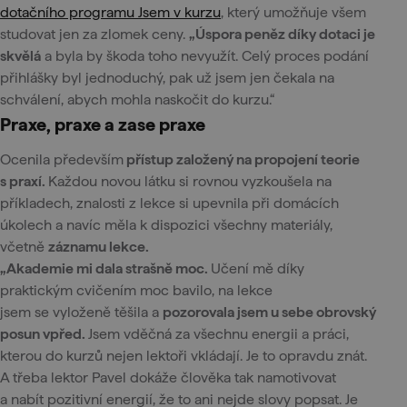
dotačního programu Jsem v kurzu
, který umožňuje všem
studovat jen za zlomek ceny.
„Úspora peněz díky dotaci je
skvělá
a byla by škoda toho nevyužít. Celý proces podání
přihlášky byl jednoduchý, pak už jsem jen čekala na
schválení, abych mohla naskočit do kurzu.“
Praxe, praxe a zase praxe
Ocenila především
přístup založený na propojení teorie
s praxí.
Každou novou látku si rovnou vyzkoušela na
příkladech, znalosti z lekce si upevnila při domácích
úkolech a navíc měla k dispozici všechny materiály,
včetně
záznamu lekce.
„Akademie mi dala strašně moc.
Učení mě díky
praktickým cvičením moc bavilo, na lekce
jsem se vyloženě těšila a
pozorovala jsem u sebe obrovský
posun vpřed.
Jsem vděčná za všechnu energii a práci,
kterou do kurzů nejen lektoři vkládají. Je to opravdu znát.
A třeba lektor Pavel dokáže člověka tak namotivovat
a nabít pozitivní energií, že to ani nejde slovy popsat. Je