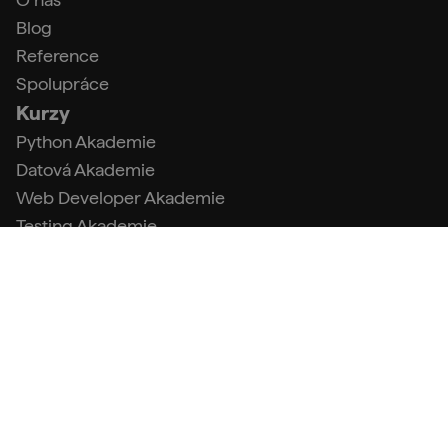
Blog
Reference
Spolupráce
Kurzy
Python Akademie
Datová Akademie
Web Developer Akademie
Testing Akademie
Linux Akademie
Java Akademie
AI Akademie
Datový analytik s Pythonem
Tester s Pythonem
Kontakty
info@engeto.com