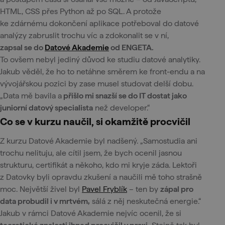
HTML, CSS přes Python až po SQL. A protože
ke zdárnému dokončení aplikace potřeboval do datové
analýzy zabruslit trochu víc a zdokonalit se v ní,
zapsal se do
Datové Akademie
od ENGETA.
To ovšem nebyl jediný důvod ke studiu datové analytiky.
Jakub věděl, že ho to netáhne směrem ke front-endu a na
vývojářskou pozici by zase musel studovat delší dobu.
„Data mě bavila a
přišlo mi snazší se do IT dostat jako
juniorní datový specialista
než developer.“
Co se v kurzu naučil, si okamžitě procvičil
Z kurzu Datové Akademie byl nadšený. „Samostudia ani
trochu nelituju, ale cítil jsem, že bych ocenil jasnou
strukturu, certifikát a někoho, kdo mi kryje záda. Lektoři
z Datovky byli opravdu zkušení a naučili mě toho strašně
moc. Největší živel byl
Pavel Fryblík
– ten by
zápal pro
data probudil i v mrtvém,
sálá z něj neskutečná energie.“
Jakub v rámci Datové Akademie nejvíc ocenil, že si