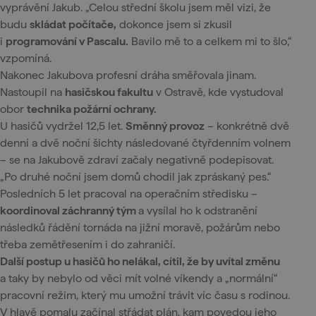
vyprávění Jakub. „Celou střední školu jsem měl vizi, že
budu
skládat počítače,
dokonce jsem si zkusil
i
programování v Pascalu.
Bavilo mě to a celkem mi to šlo,“
vzpomíná.
Nakonec Jakubova profesní dráha směřovala jinam.
Nastoupil na
hasičskou fakultu
v Ostravě, kde vystudoval
obor
technika požární ochrany.
U hasičů vydržel 12,5 let.
Směnný provoz
– konkrétně dvě
denní a dvě noční šichty následované čtyřdenním volnem
– se na Jakubově zdraví začaly negativně podepisovat.
„Po druhé noční jsem domů chodil jak zpráskaný pes.“
Posledních 5 let pracoval na operačním středisku –
koordinoval záchranný tým
a vysílal ho k odstranění
následků řádění tornáda na jižní moravě, požárům nebo
třeba zemětřesením i do zahraničí.
Další postup u hasičů ho nelákal, cítil, že by uvítal změnu
a taky by nebylo od věci mít volné víkendy a „normální“
pracovní režim, který mu umožní trávit víc času s rodinou.
V hlavě pomalu začínal střádat plán, kam povedou jeho