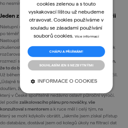
ho nesmírně naplňuje.
cookies zelenou a s touto
vyskakovací lištou už nebudeme
Jeden z nejrychlejších onboardingů v historii
otravovat. Cookies používáme v
Nástupní mzda nedorovnala částku, kterou pobíral
souladu se zásadami používání
po téměř 13leté praxi u hasičů. „Platově jsem šel dolů.
souborů cookies.
Více informací
Nastoupil jsem na novou pozici bez předchozích
zkušeností, ale z finančního ohodnocení jsem nebyl nijak
CHÁPU A PŘIJÍMÁM!
rozčarovaný. Měl jsem dobrou představu, v jakém
rozmezí se nástupní mzdy zhruba pohybují. A
očekávám,
SOUHLASÍM JEN S NEZBYTNÝMI
že to do budoucna poroste nahoru.“
Už během zkušební doby až neuvěřitelně rychle naskočil.
INFORMACE O COOKIES
„Údajně to byl jeden z
nejrychlejších onboardingů.
Tak
doufám, že to takhle dobře půjde i dál,“ dodává Jakub,
který v České spořitelně nedávno oslavil půlroční výročí.
Jel podle
zaškolovacího plánu pro nováčky, vše
konzultoval s mentorem
a k ruce měl i celý tým, na
který se mohl kdykoliv obrátit. „Jakmile jsem získal přístup
do databáze, dostával jsem od kolegů úkoly na filtraci dat