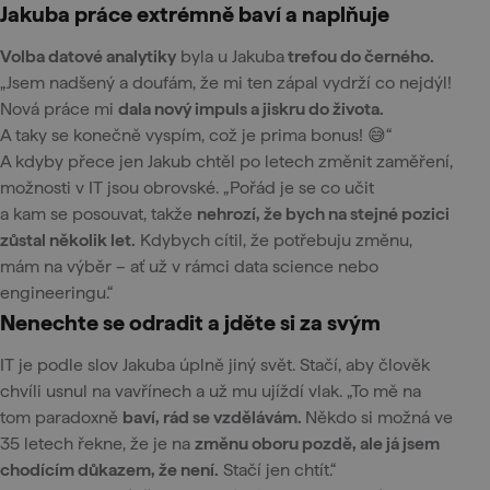
Jakuba práce extrémně baví a naplňuje
Volba datové analytiky
byla u Jakuba
trefou do černého.
„Jsem nadšený a doufám, že mi ten zápal vydrží co nejdýl!
Nová práce mi
dala nový impuls a jiskru do života.
A taky se konečně vyspím, což je prima bonus! 😅“
A kdyby přece jen Jakub chtěl po letech změnit zaměření,
možnosti v IT jsou obrovské. „Pořád je se co učit
a kam se posouvat, takže
nehrozí, že bych na stejné pozici
zůstal několik let.
Kdybych cítil, že potřebuju změnu,
mám na výběr – ať už v rámci data science nebo
engineeringu.“
Nenechte se odradit a jděte si za svým
IT je podle slov Jakuba úplně jiný svět. Stačí, aby člověk
chvíli usnul na vavřínech a už mu ujíždí vlak. „To mě na
tom paradoxně
baví, rád se vzdělávám.
Někdo si možná ve
35 letech řekne, že je na
změnu oboru pozdě, ale já jsem
chodícím důkazem, že není.
Stačí jen chtít.“