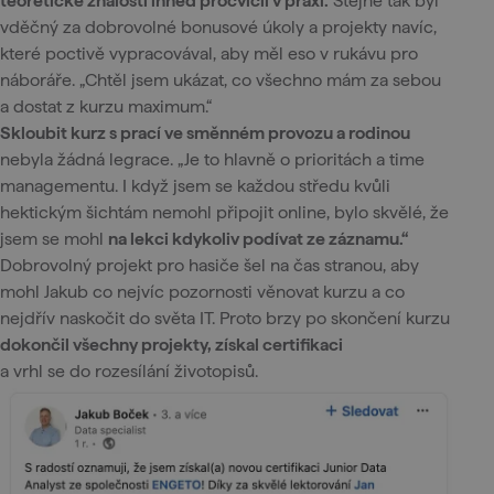
teoretické znalosti ihned procvičil v praxi.
Stejně tak byl
vděčný za dobrovolné bonusové úkoly a projekty navíc,
které poctivě vypracovával, aby měl eso v rukávu pro
náboráře. „Chtěl jsem ukázat, co všechno mám za sebou
a dostat z kurzu maximum.“
Skloubit kurz s prací ve směnném provozu a rodinou
nebyla žádná legrace. „Je to hlavně o prioritách a time
managementu. I když jsem se každou středu kvůli
hektickým šichtám nemohl připojit online, bylo skvělé, že
jsem se mohl
na lekci kdykoliv podívat ze záznamu.“
Dobrovolný projekt pro hasiče šel na čas stranou, aby
mohl Jakub co nejvíc pozornosti věnovat kurzu a co
nejdřív naskočit do světa IT. Proto brzy po skončení kurzu
dokončil všechny projekty, získal certifikaci
a vrhl se do rozesílání životopisů.