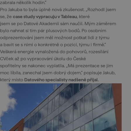
zabrala několik hodin.“
Pro Jakuba to byla úplně nová zkušenost. „Rozhodl jsem
se, že
case study vypracuju v Tableau
, které
jsem se po Datové Akademii sám naučil. Mým záměrem
bylo nahnat si tím pár plusových bodů. Po osobním
odprezentování jsem měl možnost potkat lidi z týmu
a bavit se s nimi o konkrétně o pozici, týmu i firmě.“
Veškerá energie vynaložená do pohovorů, rozesílání
CVček až po vypracování úkolu do České
spořitelny se nakonec vyplatila. „Má prezentace se jim
moc líbila, zanechal jsem dobrý dojem,“ popisuje Jakub,
který místo
Datového specialisty nadšeně přijal.