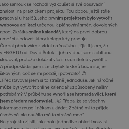
Jako samouk se rozhodl vyzkoušet si své dosavadní
znalosti na praktickém projektu. Tou dobou ještě stále
pracoval u hasičů. Jeho
prvním projektem bylo vytvořit
webovou aplikaci
určenou k plánování směn, dovolených
apod. Zkrátka
online kalendář,
který na první dobrou
umožní sledovat, který kolega kdy pracuje.
Čerpal především z videí na YouTube. „Zjistil jsem, že
v ENGETU učí David Šetek – jeho videa jsem s oblibou
sledoval, protože dokázal vše srozumitelně vysvětlit.
A předpokládal jsem, že zbytek lektorů bude stejně
šikovných, což se mi později potvrdilo.“ 😉
„Představoval jsem si to strašně jednoduše. Jak náročné
může být vytvořit online kalendář uzpůsobený našim
potřebám? V průběhu se
vynořila se hromada věcí, které
jsem předem nedomyslel…
😀 Třeba, že se všechny
informace musejí někam ukládat. Zpětně mi to přijde
úsměvné, ale naučilo mě to strašně moc.“
Na projektu zjistil, jak spolu jednotlivé oblasti souvisí
a postupem času si osahal vše možné – od JavaScriptu,