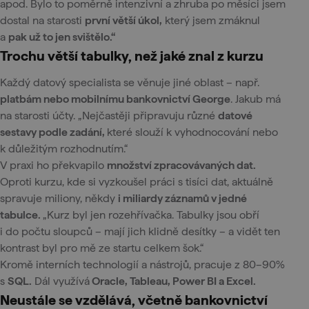
apod. Bylo to poměrně intenzivní a zhruba po měsíci jsem
dostal na starosti
první větší úkol,
který jsem zmáknul
a
pak už to jen svištělo.“
Trochu větší tabulky, než jaké znal z kurzu
Každý datový specialista se věnuje jiné oblast – např.
platbám nebo mobilnímu bankovnictví George
. Jakub má
na starosti účty. „Nejčastěji připravuju různé
datové
sestavy podle zadání,
které slouží k vyhodnocování nebo
k důležitým rozhodnutím.“
V praxi ho překvapilo
množství zpracovávaných dat.
Oproti kurzu, kde si vyzkoušel práci s tisíci dat, aktuálně
spravuje miliony, někdy
i miliardy záznamů v jedné
tabulce.
„Kurz byl jen rozehřívačka. Tabulky jsou obří
i do počtu sloupců – mají jich klidně desítky – a vidět ten
kontrast byl pro mě ze startu celkem šok.“
Kromě interních technologií a nástrojů, pracuje z 80–90%
s
SQL.
Dál využívá
Oracle, Tableau, Power BI a Excel.
Neustále se vzdělává, včetně bankovnictví