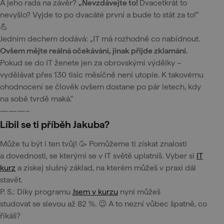
A jeho rada na závěr?
„Nevzdávejte to!
Dvacetkrát to
nevyšlo? Vyjde to po dvacáté první a bude to stát za to!“
💪
Jedním dechem dodává: „IT má rozhodně co nabídnout.
Ovšem mějte reálná očekávání, jinak přijde zklamání.
Pokud se do IT ženete jen za obrovskými výdělky –
vydělávat přes 130 tisíc měsíčně není utopie. K takovému
ohodnocení se člověk ovšem dostane po pár letech, kdy
na sobě tvrdě maká.“
———–
Líbil se ti příběh Jakuba?
Může tu být i ten tvůj! 🥳 Pomůžeme ti získat znalosti
a dovednosti, se kterými se v IT světě uplatníš. Vyber si
IT
kurz
a získej slušný základ, na kterém můžeš v praxi dál
stavět.
P. S.: Díky programu
Jsem v kurzu
nyní můžeš
studovat se slevou až 82 %. 😉 A to nezní vůbec špatně, co
říkáš?