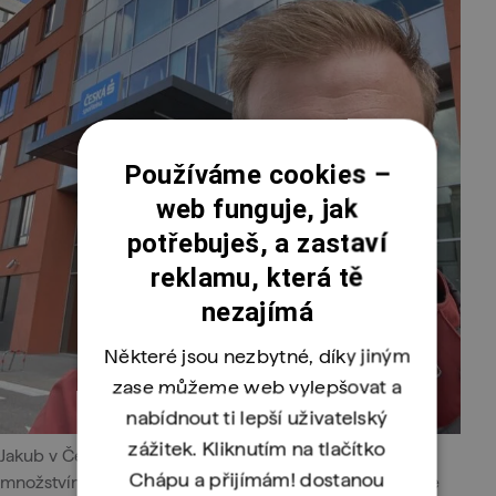
Používáme cookies –
web funguje, jak
potřebuješ, a zastaví
reklamu, která tě
nezajímá
Některé jsou nezbytné, díky jiným
zase můžeme web vylepšovat a
nabídnout ti lepší uživatelský
zážitek. Kliknutím na tlačítko
Jakub v České spořitelně denně pracuje s obrovským
Chápu a přijímám! dostanou
množstvím záznamů. Měl kliku na skvělé kolegy a práce