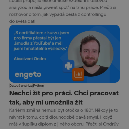
Lucka propojila ekonomické vzdělání s datovou
analýzou a našla „sweet spot“ na trhu práce. Přečti si
rozhovor o tom, jak vypadá cesta z controllingu
do světa dat!
Datová analýza
Python
Nechci žít pro práci. Chci pracovat
tak, aby mi umožnila žít
Kariérní změna nemusí být otočka o 180°. Někdy je to
návrat k tomu, co ti dlouhodobě dává smysl, i když
máš v šuplíku diplom z jiného oboru. Přečti si Ondrův