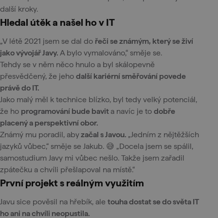
další kroky.
Hledal útěk a našel ho v IT
„V létě 2021 jsem se dal do
řeči se známým, který se živí
jako vývojář Javy.
A bylo vymalováno,“ směje se.
Tehdy se v něm něco hnulo a byl skálopevně
přesvědčený, že jeho
další kariérní směřování povede
právě do IT.
Jako malý měl k technice blízko, byl tedy velký potenciál,
že ho
programování bude bavit
a navíc je to
dobře
placený a perspektivní obor.
Známý mu poradil, aby
začal s Javou.
„Jedním z nějtěžších
jazyků vůbec,“ směje se Jakub. 😅 „Docela jsem se spálil,
samostudium Javy mi vůbec nešlo. Takže jsem zařadil
zpátečku a chvíli přešlapoval na místě.“
První projekt s reálným využitím
Javu sice pověsil na hřebík, ale
touha dostat se do světa IT
ho ani na chvíli neopustila.