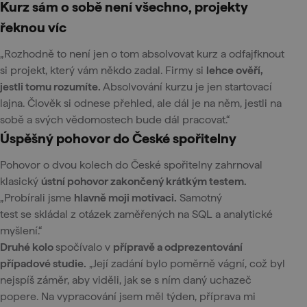
Kurz sám o sobě není všechno, projekty
řeknou víc
„Rozhodně to není jen o tom absolvovat kurz a odfajfknout
si projekt, který vám někdo zadal. Firmy si
lehce ověří,
jestli tomu rozumíte.
Absolvování kurzu je jen startovací
lajna. Člověk si odnese přehled, ale dál je na něm, jestli na
sobě a svých vědomostech bude dál pracovat.“
Úspěšný pohovor do České spořitelny
Pohovor o dvou kolech do České spořitelny zahrnoval
klasický
ústní pohovor zakončený krátkým testem.
„Probírali jsme
hlavně moji motivaci.
Samotný
test se skládal z otázek zaměřených na SQL a analytické
myšlení.“
Druhé kolo
spočívalo v
přípravě a odprezentování
případové studie.
„Její zadání bylo poměrně vágní, což byl
nejspíš záměr, aby viděli, jak se s ním daný uchazeč
popere. Na vypracování jsem měl týden, příprava mi