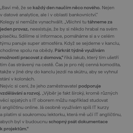
„Baví mě, že se
každý den naučím něco nového.
Nejen
v datové analytice, ale i v oblasti bankovnictví.“
Kolegy si nemůže vynachválit. „Všichni tu
táhneme za
jeden provaz,
neexistuje, že by si někdo hrabal na svém
písečku. Sdílíme si informace, pomáháme si a v celém
týmu panuje super atmosféra. Když se sejdeme v kanclu,
chodíme spolu na obědy.
Párkrát týdně využívám
možnosti pracovat z domova,“
říká Jakub, který tím ušetří
tím čas strávený na cestě. Čas je pro něj cenná komodita,
takže v jiné dny do kanclu jezdí na skútru, aby se vyhnul
stání v kolonách.
Nejvíc si cení, že jeho zaměstnavatel
podporuje
vzdělávání a rozvoj.
„Výběr je fakt široký, kromě různých
věcí spjatých s IT oborem můžu například studovat
i angličtinu online. Já osobně využívám spíš IT kurzy
a platím si soukromou lektorku, která mě učí IT angličtinu,
abych byl v budoucnu
schopný psát dokumentace
k projektům.“