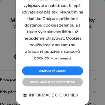
vylepšovat a nabídnout ti lepší
uživatelský zážitek. Kliknutím na
tlačítko Chápu a přijímám!
Metodika od learning designérky
dostanou cookies zelenou a s
Výuka je navržená tak, aby učení bylo efektivní,
touto vyskakovací lištou už
přehledné a snadno zapamatovatelné.
nebudeme otravovat. Cookies
používáme v souladu se
zásadami používání souborů
Často kladené otázky
cookies.
Více informací
CHÁPU A PŘIJÍMÁM!
Proč podporu ukončujete?
SOUHLASÍM JEN S NEZBYTNÝMI
Chceme soustředit energii na novou výukovou platformu,
Kdy přesně podpora končí?
INFORMACE O COOKIES
která je bezpečnější, modernější, nabízí aktuální obsah
a můžeme ji neustále vylepšovat. Technologie starého
Od
28. 8. 2025 už
nebude
portál learn.engeto.com
Co se stane s mým účtem na learn.engeto.com?