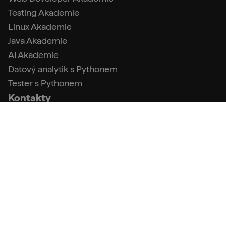
Testing Akademie
Linux Akademie
Java Akademie
AI Akademie
Datový analytik s Pythonem
Tester s Pythonem
Kontakty
info@engeto.com
+420 773 087 597
Podpora
FAQ (Centrum podpory)
Kontakt a fakturační údaje
Obchodní podmínky
Zpracování osobních údajů