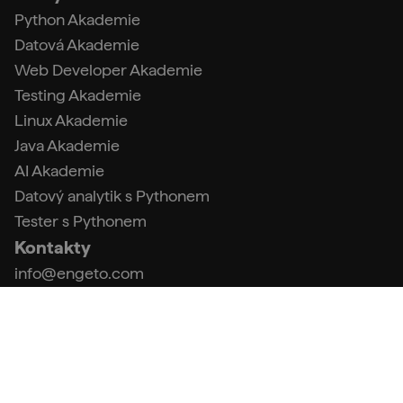
Python Akademie
Datová Akademie
Web Developer Akademie
Testing Akademie
Linux Akademie
Java Akademie
AI Akademie
Datový analytik s Pythonem
Tester s Pythonem
Kontakty
info@engeto.com
+420 773 087 597
Podpora
FAQ (Centrum podpory)
Kontakt a fakturační údaje
Obchodní podmínky