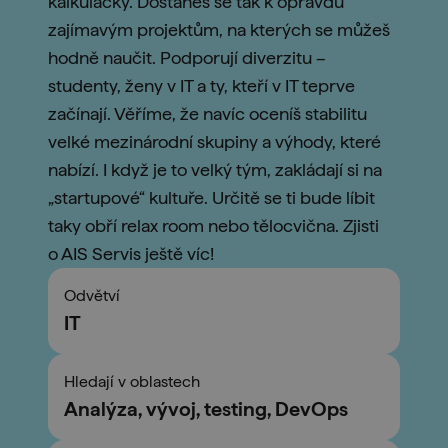
kalkulačky. Dostaneš se tak k opravdu
zajímavým projektům, na kterých se můžeš
hodně naučit. Podporují diverzitu –
studenty, ženy v IT a ty, kteří v IT teprve
začínají. Věříme, že navíc oceníš stabilitu
velké mezinárodní skupiny a výhody, které
nabízí. I když je to velký tým, zakládají si na
„startupové“ kultuře. Určitě se ti bude líbit
taky obří relax room nebo tělocvična. Zjisti
o AIS Servis ještě víc!
Odvětví
IT
Hledají v oblastech
Analýza, vývoj, testing, DevOps