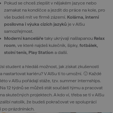
Pokud se chceš zlepšit v nějakém jazyce nebo
zamakat na kondičce a jezdit do práce na kole, pro
vše budeš mít ve firmě zázemí.
Kolárna, interní
posilovna i výuka cizích jazyků
je v AISu
samozřejmost.
Moderní kanceláře
taky ukrývají našlapanou
Relax
room
, ve které najdeš kulečník, šipky,
fotbálek,
stolní tenis, Play Station
a další.
Jsi student a hledáš možnost, jak získat zkušenosti
a nastartovat kariéru? V AISu ti to umožní. 🙂 Každé
léto v AISu pořádají stáže, tzv. summer internships.
Na 12 týdnů se můžeš stát součástí týmu a pracovat
na skutečných projektech. A kdo ví, třeba se ti v AISu
zalíbí natolik, že budeš pokračovat ve spolupráci
i po prázdninách.