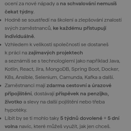
ocení za nové nápady a
na schvalování nemusíš
čekat týdny
.
Hodně se soustředí na školení a zlepšování znalostí
svých zaměstnanců,
ke každému přistupují
individuálně
.
Vzhledem k velikosti společnosti se dostaneš
k práci na
zajímavých projektech
a seznámíš se s technologiemi jako například Java,
Kotlin, React, Jira, MongoDB, Spring Boot, Docker,
K8s, Ansible, Selenium, Camunda, Kafka a další.
Zaměstnanci mají
zdarma cestovní a úrazové
připojištění
, dostávají
příspěvek na penzijko,
životko
a slevy na další pojištění nebo třeba
hypotéky.
Líbit by se ti mohlo taky
5 týdnů dovolené
+
5 dní
volna
navíc, které můžeš využít, jak jen chceš.