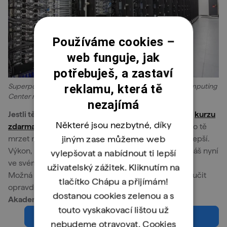
Používáme cookies –
web funguje, jak
potřebuješ, a zastaví
reklamu, která tě
Superpočítač Salomon v IT4Innovations National Supercomputing
Center na Ostravské VŠB.
nezajímá
Jestli tě zaujal Linux, můžeš se podívat na náš online
kurzu
Některé jsou nezbytné, díky
zdarma
.
Nevyzkoušíš si ho na superpočítačích, ale to tě
jiným zase můžeme web
mrzet nemusí. Počítače jsou technologicky lepší a lepší.
Výkon, který měly před 30 lety nejlepší počítače, máš nyní
vylepšovat a nabídnout ti lepší
ve svém mobilu.
uživatelský zážitek. Kliknutím na
Možná ale už o Linuxu něco víš a chtěl by ses jej naučit
tlačítko Chápu a přijímám!
opravdu důkladně pořádně. Co takhle naše
Linux
dostanou cookies zelenou a s
Akademie
?
touto vyskakovací lištou už
Chci se naučit linux
nebudeme otravovat. Cookies