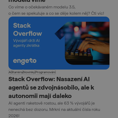
Co víme o očekávaném modelu 3.5,
o čem se spekuluje a co se děje kolem něj? Čti víc!
AI
Kariéra
Novinky
Programování
Stack Overflow: Nasazení AI
agentů se zdvojnásobilo, ale k
autonomii mají daleko
AI agenti raketově rostou, ale 63 % vývojářů je
nenechá bez dozoru. Mrkni na aktuální čísla roku
2026!