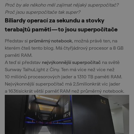
Proč by ale někoho měl zajímat nějaký superpočítač?
Proč jsou superpočítače tak super?
Biliardy operací za sekundu a stovky
terabajtů paměti — to jsou superpočítače
Představ si
průměrný notebook
, možná právě ten, na
kterém čteš tento blog. Má čtyřjádrový procesor a 8 GB
paměti RAM.
A teď si představ
nejvýkonnější superpočítač
na světě
Sunway TaihuLight z Číny. Ten má více než více než
10 miliónů procesorových jader a 1310 TB paměti RAM.
Nejvýkonnější superpočítač má 2,5milionkrát víc jader
a 163tisíckrát větší paměť RAM než průměrný notebook.