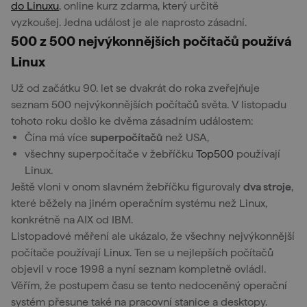
do Linuxu
, online kurz zdarma, který určitě
vyzkoušej. Jedna událost je ale naprosto zásadní.
500 z 500 nejvýkonnějších počítačů používá
Linux
Už od začátku 90. let se dvakrát do roka zveřejňuje
seznam 500 nejvýkonnějších počítačů světa. V listopadu
tohoto roku došlo ke dvěma zásadním událostem:
Čína má více
superpočítačů
než USA,
všechny superpočítače v žebříčku
Top500
používají
Linux.
Ještě vloni v onom slavném žebříčku figurovaly
dva stroje
,
které běžely na jiném operačním systému než Linux,
konkrétně na AIX od IBM.
Listopadové měření ale ukázalo, že všechny nejvýkonnější
počítače používají Linux. Ten se u nejlepších počítačů
objevil v roce 1998 a nyní seznam kompletně ovládl.
Věřím, že postupem času se tento nedoceněný operační
systém přesune také na pracovní stanice a desktopy.