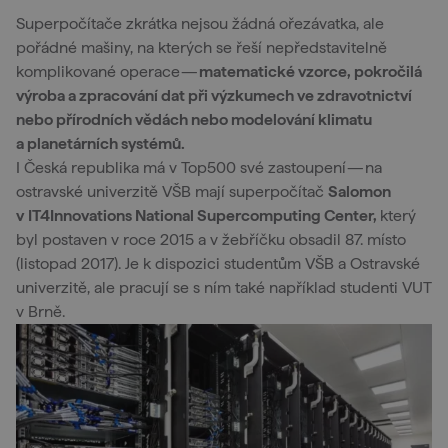
Superpočítače zkrátka nejsou žádná ořezávatka, ale
pořádné mašiny, na kterých se řeší nepředstavitelně
komplikované operace —
matematické vzorce, pokročilá
výroba a zpracování dat při výzkumech ve zdravotnictví
nebo přírodních vědách nebo modelování klimatu
a planetárních systémů.
I Česká republika má v Top500 své zastoupení — na
ostravské univerzitě VŠB mají superpočítač
Salomon
v
IT4Innovations National Supercomputing Center,
který
byl postaven v roce 2015 a v žebříčku obsadil 87. místo
(listopad 2017). Je k dispozici studentům VŠB a Ostravské
univerzitě, ale pracují se s ním také například studenti VUT
v Brně.