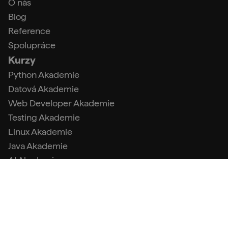
O nás
Blog
Reference
Spolupráce
Kurzy
Python Akademie
Datová Akademie
Web Developer Akademie
Testing Akademie
Linux Akademie
Java Akademie
AI Akademie
Datový analytik s Pythonem
Tester s Pythonem
Kontakty
info@engeto.com