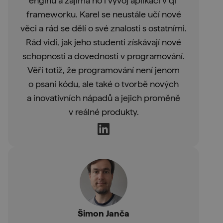
enginu a zajímá ho i vývoj aplikací v qT
frameworku. Karel se neustále učí nové
věci a rád se dělí o své znalosti s ostatními.
Rád vidí, jak jeho studenti získávají nové
schopnosti a dovednosti v programování.
Věří totiž, že programování není jenom
o psaní kódu, ale také o tvorbě nových
a inovativních nápadů a jejich proměně
v reálné produkty.
Šimon Janča