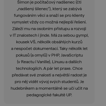
Šimon je počítačový nadšenec (čti
„nadšený šílenec“), který se zabývá
fungováním věcí a snaží se pro klienty
vymyslet vždy co možná nejlepší řešení.
Záleží mu na osobním přístupu a rozvoji
v IT znalostech i jinde. Má za sebou gympl,
kousek VŠ, několik obsáhlých kurzů
a nespočet dokumentací. Taky několik let
pokusů (a omylů) v PHP, JavaScriptu
(v Reactu i Vanille), Linuxu a dalších
technologiích. A pár let praxe. Chce
předávat své znalosti a největší radost je
pro něj vidět vývoj svých studentů. Je
hudebníkem a momentálně se učí učit na
pedagogické fakultě UP.