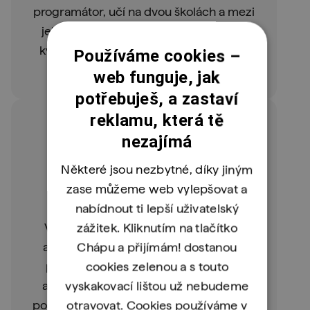
programátor, učí na dvou školách a mezi
jeho největší koníčky patří studium AI,
kybernetické bezpečnosti a hackingu.
Používáme cookies –
web funguje, jak
potřebuješ, a zastaví
reklamu, která tě
nezajímá
Některé jsou nezbytné, díky jiným
zase můžeme web vylepšovat a
Viliam Vateha
nabídnout ti lepší uživatelský
Front-end Developer v TeamGuru
Viliam vystudoval KISK na MU v Brně
zážitek. Kliknutím na tlačítko
a o programování se začal zajímat při
Chápu a přijímám! dostanou
psaní diplomové práce. Od Pythonu
cookies zelenou a s touto
a krátké fáze automatizovaných testů
vyskakovací lištou už nebudeme
postupně přešel k front-endu. Vili ti bude
otravovat. Cookies používáme v