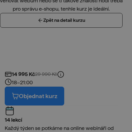
věnovat webům nebo se ti takové znalosti hodí třeba
pro správu e-shopu, tenhle kurz je ideální.
Zpět na detail kurzu
14 995
Kč
29 990
Kč
18–21:00
Objednat kurz
14 lekcí
Každý týden se potkáme na online webináři od