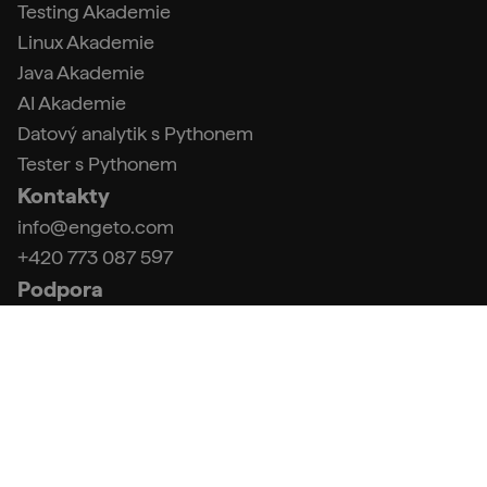
Testing Akademie
Linux Akademie
Java Akademie
AI Akademie
Datový analytik s Pythonem
Tester s Pythonem
Kontakty
info@engeto.com
+420 773 087 597
Podpora
FAQ (Centrum podpory)
Kontakt a fakturační údaje
Obchodní podmínky
Zpracování osobních údajů