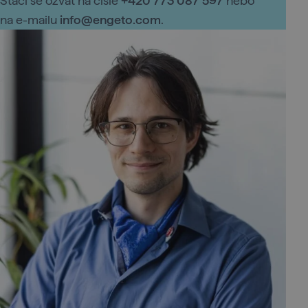
Stačí se ozvat na čísle
+420 773 087 597
nebo
na e-mailu
info@engeto.com
.