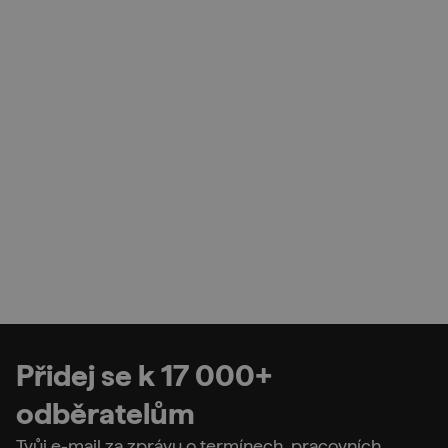
Přidej se k 17 000+
odběratelům
Tvůj e-mail za zprávu o termínech, pracovních