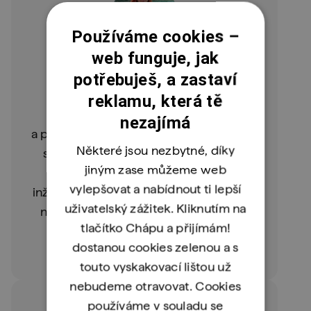
Používáme cookies –
web funguje, jak
Valeria Iegorova
potřebuješ, a zastaví
Computer Vision Engineer
Valeria je absolventka ČVUT,
reklamu, která tě
věnuje se strojovému učení
nezajímá
a počítačovému vidění. Poprvé se setkala
Některé jsou nezbytné, díky
s Pythonem před 8 lety a již za 2 roky
jiným zase můžeme web
začala svoji kariéru v softwarovém
vylepšovat a nabídnout ti lepší
inženýrství. Nyní se chce pokusit vzbudit
uživatelský zážitek. Kliknutím na
nadšení do programování i v ostatních
tlačítko Chápu a přijímám!
a pomoci jim začít.
dostanou cookies zelenou a s
touto vyskakovací lištou už
nebudeme otravovat. Cookies
používáme v souladu se