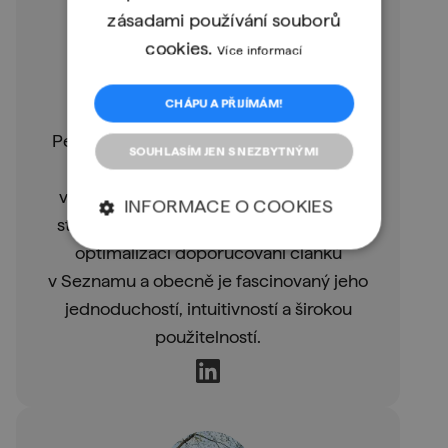
zásadami používání souborů
cookies.
Více informací
Petr Lorenc
CHÁPU A PŘIJÍMÁM!
Senior AI/ML Researcher v MSD
Petr se programování v Pythonu věnuje
SOUHLASÍM JEN S NEZBYTNÝMI
v rámci doktorského studia, kde ho
využívá jako nástroj k tomu, aby naučil
INFORMACE O COOKIES
stroje komunikovat. Python využil i pro
optimalizaci doporučování článků
v Seznamu a obecně je fascinovaný jeho
jednoduchostí, intuitivností a širokou
použitelností.