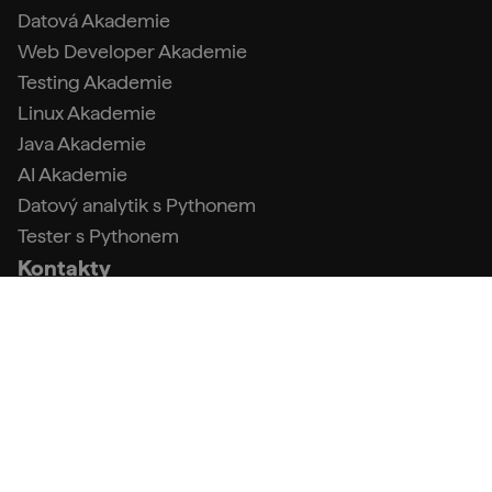
Datová Akademie
Web Developer Akademie
Testing Akademie
Linux Akademie
Java Akademie
AI Akademie
Datový analytik s Pythonem
Tester s Pythonem
Kontakty
info@engeto.com
+420 773 087 597
Podpora
FAQ (Centrum podpory)
Kontakt a fakturační údaje
Obchodní podmínky
Zpracování osobních údajů