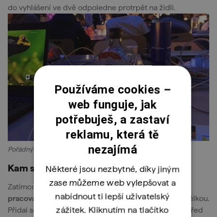
do vyhlášení ve dvě odpoledne protrpět na židli.
Používáme cookies –
web funguje, jak
potřebuješ, a zastaví
reklamu, která tě
nezajímá
Pořádný pitný režim je základem každého hackahtonu.
Kam se ztratil Filip?
Některé jsou nezbytné, díky jiným
zase můžeme web vylepšovat a
Zatímco jsem se hrabal v úkolech pro náš tým,
Filip
nabídnout ti lepší uživatelský
pracoval ve skupině
s Finem, dvěma Ruskami a Španělkou.
zážitek. Kliknutím na tlačítko
Přidal se k týmu, který na svém nápadu pracoval už před