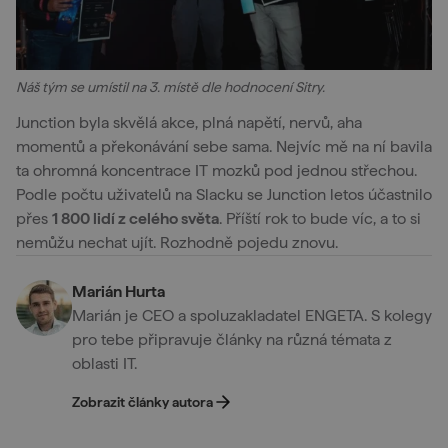
Náš tým se umístil na 3. místě dle hodnocení Sitry.
Junction byla skvělá akce, plná napětí, nervů, aha
momentů a překonávání sebe sama. Nejvíc mě na ní bavila
ta ohromná koncentrace IT mozků pod jednou střechou.
Podle počtu uživatelů na Slacku se Junction letos účastnilo
přes
1 800 lidí z celého světa
. Příští rok to bude víc, a to si
nemůžu nechat ujít. Rozhodně pojedu znovu.
Marián Hurta
Marián je CEO a spoluzakladatel ENGETA. S kolegy
pro tebe připravuje články na různá témata z
oblasti IT.
Zobrazit články autora