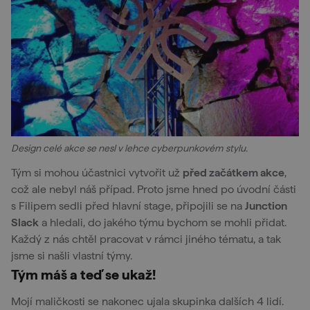
Design celé akce se nesl v lehce cyberpunkovém stylu.
Tým si mohou účastnici vytvořit už
před začátkem akce
,
což ale nebyl náš případ. Proto jsme hned po úvodní části
s Filipem sedli před hlavní stage, připojili se na
Junction
Slack
a hledali, do jakého týmu bychom se mohli přidat.
Každý z nás chtěl pracovat v rámci jiného tématu, a tak
jsme si našli vlastní týmy.
Tým máš a teď se ukaž!
Mojí maličkosti se nakonec ujala skupinka dalších 4 lidí.