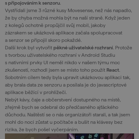
s připojováním k senzoru
.
Vystřídali jsme 3 různé kusy Movesense, než nás napadlo,
že by chyba možná mohla být na naší straně. Když jeden
z kolegů ochotně propůjčil svůj mobil, jakoby
zázrakem se ukázková aplikace začala spolupracovat
a senzor se připojil skoro pokaždé.
Další krok byl vytvořit
pěkné uživatelské rozhraní
. Protože
s tvorbou uživatelského rozhraní v Android Studiu
s nativními prvky UI neměl nikdo v našem týmu moc
zkušeností, rozhodl jsem se místo toho použít
React
.
Sobotním cílem tedy byla upravit ukázkovou aplikaci tak,
aby brala data ze senzoru a posílala je do javascriptové
aplikace běžící v prohlížeči.
Nebýt kávy, čaje a občerstvení dostupného na místě,
zřejmě bych se odebral do předčasného ajťáckého
důchodu. Naštěstí se o nás organizátoři starali, a tak jsem
mohl do noci zůstat u počítače a bušit na klávesy bez
rizika, že bych pošel vyčerpáním.