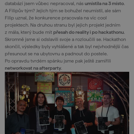
databází jsem vůbec nepracoval, nás
umístila na 3 místo
.
A Filipův tým? Jejich tým se bohužel neumístil, ale sám
Filip uznal, že konkurence pracovala na víc cool
projektech. Na druhou stranu byl jejich projekt jedním
z mála, který bude mít
přesah do reality i po hackathonu
.
Skromně jsme si odslavili svoje a rozloučili se. Hackathon
skončil, výsledky byly vyhlášené a tak byl nejvhodnější čas
přesunout se na ubytovnu a padnout do postele.
Po opravdu tvrdém spánku jsme pak ještě zamířili
networkovat na afterparty
.