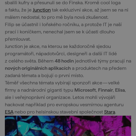
sbalili kufry a přesunuli se do Finska. Kromě cool loga
a faktu, že je
Junction
tak exkluzivní akce, až jsem se na ni
málem nedostal, to pro mě byla nová zkušenost.
Filip se účastnil i loňského ročníku, a protože IT je naší
prací i koníčkem, nenechal jsem se k účasti dlouho
přemlouvat.
Junction je akce, na kterou se každoročně sjedou
programátoři, nápadotvůrci, designeři a další IT lidé
z celého světa. Během
48 hodin
jednotlivé týmy pracují na
nových originálních aplikacích
a produktech na předem
zadaná témata a bojují o první místo.
Téměř všechna témata vybírají sponzoři akce — velké
firmy a nadnárodní giganti typu
Microsoft
,
Finnair
,
Elisa
,
ale i veřejnoprávní organizace. Letos mohli vývojáři
hackovat například pro evropskou vesmírnou agenturu
ESA
nebo pro helsinskou stavební společnost
Stara
.