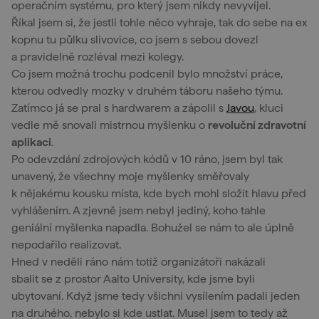
operačním systému, pro který jsem nikdy nevyvíjel.
Říkal jsem si, že jestli tohle něco vyhraje, tak do sebe na ex
kopnu tu půlku slivovice, co jsem s sebou dovezl
a pravidelně rozléval mezi kolegy.
Co jsem možná trochu podcenil bylo množství práce,
kterou odvedly mozky v druhém táboru našeho týmu.
Zatímco já se pral s hardwarem a zápolil s
Javou
, kluci
vedle mě snovali mistrnou myšlenku o
revoluční zdravotní
aplikaci
.
Po odevzdání zdrojových kódů v 10 ráno, jsem byl tak
unavený, že všechny moje myšlenky směřovaly
k nějakému kousku místa, kde bych mohl složit hlavu před
vyhlášením. A zjevně jsem nebyl jediný, koho tahle
geniální myšlenka napadla. Bohužel se nám to ale úplně
nepodařilo realizovat.
Hned v neděli ráno nám totiž organizátoři nakázali
sbalit se z prostor Aalto University, kde jsme byli
ubytovaní. Když jsme tedy všichni vysílením padali jeden
na druhého, nebylo si kde ustlat. Musel jsem to tedy až