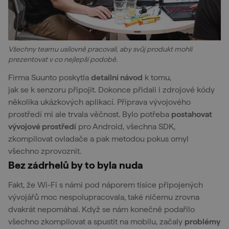
Všechny teamu usilovně pracovali, aby svůj produkt mohli
prezentovat v co nejlepší podobě.
Firma Suunto poskytla
detailní návod
k tomu,
jak se k senzoru připojit. Dokonce přidali i zdrojové kódy
několika ukázkových aplikací. Příprava vývojového
prostředí mi ale trvala věčnost. Bylo potřeba
postahovat
vývojové prostředí
pro Android, všechna SDK,
zkompilovat ovladače a pak metodou pokus omyl
všechno zprovoznit.
Bez zádrhelů by to byla nuda
Fakt, že Wi-Fi s námi pod náporem tisíce připojených
vývojářů moc nespolupracovala, také ničemu zrovna
dvakrát nepomáhal. Když se nám konečně podařilo
všechno zkompilovat a spustit na mobilu, začaly
problémy