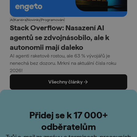
AI
Kariéra
Novinky
Programování
Stack Overflow: Nasazení AI
agentů se zdvojnásobilo, ale k
autonomii mají daleko
AI agenti raketově rostou, ale 63 % vývojářů je
nenechá bez dozoru. Mrkni na aktuální čísla roku
2026!
Všechny články
Přidej se k 17 000+
odběratelům
Tvůj e-mail za zprávu o termínech, pracovních