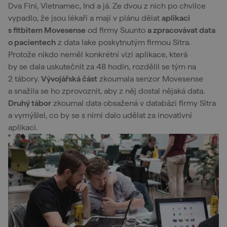
Dva Fini, Vietnamec, Ind a já. Ze dvou z nich po chvilce
vypadlo, že jsou lékaři a mají v plánu dělat
aplikaci
s fitbitem Movesense
od firmy Suunto
a zpracovávat data
o pacientech
z data lake poskytnutým firmou Sitra.
Protože nikdo neměl konkrétní vizi aplikace, která
by se dala uskutečnit za 48 hodin, rozdělil se tým na
2 tábory.
Vývojářská část
zkoumala senzor Movesense
a snažila se ho zprovoznit, aby z něj dostal nějaká data.
Druhý tábor
zkoumal data obsažená v databázi firmy Sitra
a vymýšlel, co by se s nimi dalo udělat za inovativní
aplikaci.