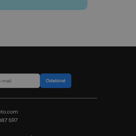
Odebírat
eto.com
087 597