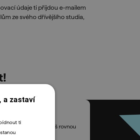
ovací údaje ti přijdou e-mailem
lům ze svého dřívějšího studia,
t!
 a zastaví
 s nápovědou
ídnout ti
kolů, které si vyzkoušíš rovnou
ostanou