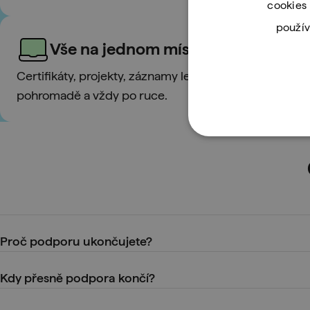
cookies 
použív
Vše na jednom místě
Certifikáty, projekty, záznamy lekcí i materiály máš p
pohromadě a vždy po ruce.
Proč podporu ukončujete?
Chceme soustředit energii na novou výukovou platformu, která 
Kdy přesně podpora končí?
starého portálu by nás už bohužel limitovaly.
Od
28. 8. 2025 už
nebude
portál learn.engeto.com
dostupný
.