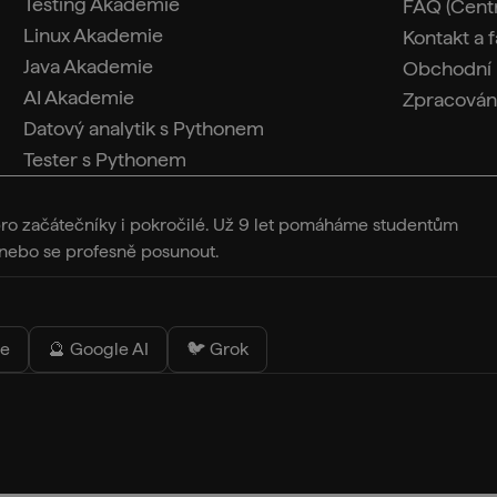
Testing Akademie
FAQ (Cent
Linux Akademie
Kontakt a 
Java Akademie
Obchodní
AI Akademie
Zpracován
Datový analytik s Pythonem
Tester s Pythonem
pro začátečníky i pokročilé. Už 9 let pomáháme studentům
T nebo se profesně posunout.
de
🔮 Google AI
🐦 Grok