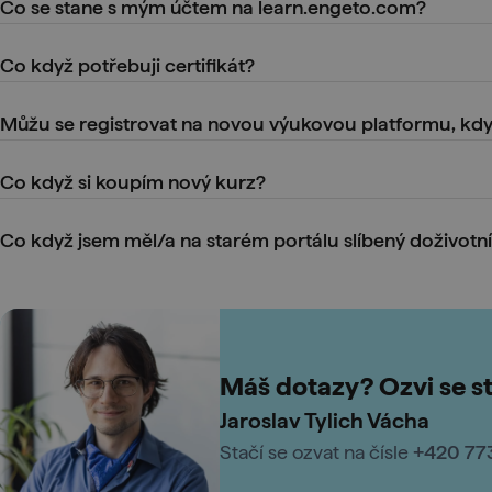
Co se stane s mým účtem na learn.engeto.com?
Veškeré účty a data spojené s Portálem learn.engeto.com budo
Co když potřebuji certifikát?
všechno bude v našich silách, ale uděláme maximum, abychom ti
Stačí napsat na
info@engeto.com
– certifikát ti bez problémů
Můžu se registrovat na novou výukovou platformu, kd
Bohužel ne.
Registrace na
portal.engeto.com
probíhá
automati
Co když si koupím nový kurz?
a pokusíme se tvoji situaci vyřešit.
Po zaplacení kurzovného ti bude automaticky založen účet na
Co když jsem měl/a na starém portálu slíbený doživotní
Ano, uvědomujeme si, že jsme před lety ke kurzům garantovali
nechceme tě nechat ve štychu. Svoje slovo držíme a společně se 
Máš dotazy? Ozvi se s
Jaroslav Tylich Vácha
Stačí se ozvat na čísle
+420 77