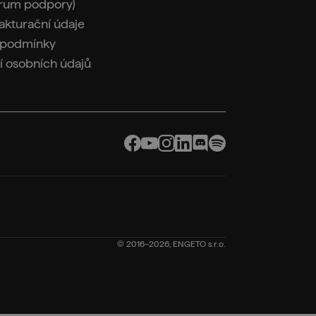
rum podpory)
fakturační údaje
 podmínky
í osobních údajů
© 2016–2026, ENGETO s.r.o.