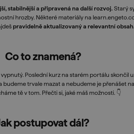
í, stabilnější a připravená na další rozvoj.
Starý s
nostní hrozby. Některé materiály na learn.engeto.c
ajdeš
pravidelně aktualizovaný a relevantní obsah
Co to znamená?
ypnutý. Poslední kurz na starém portálu skončil už 
ta budeme trvale mazat a nebudeme je přenášet na
áme tě v tom. Přečti si, jaké máš možnosti. 👇
Jak postupovat dál?