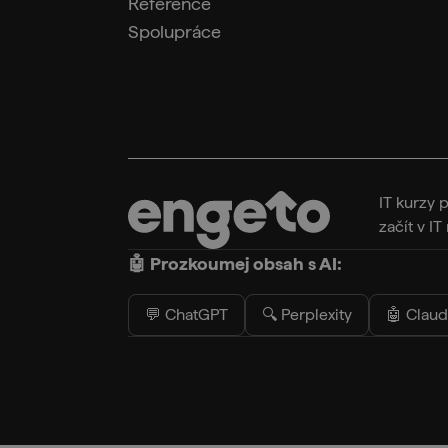
Reference
Spolupráce
IT kurzy 
začít v I
🤖 Prozkoumej obsah s AI:
💬 ChatGPT
🔍 Perplexity
🤖 Clau