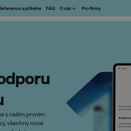
Reference a příběhy
FAQ
O nás
Pro firmy
odporu
u
se s naším prvním
oj, všechny nové