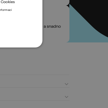
. Cookies
informací
g designérky
lo efektivní, přehledné a snadno
 neustále vylepšovat. Technologie