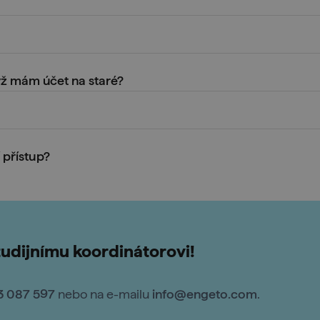
u po 28. 8. 2025 trvale smazány. Ale neboj – pokud budeš potř
 vyšli vstříc.
 vystavíme nebo zašleme kopii.
yž mám účet na staré?
cky až po zakoupení kurzu
na
engeto.cz
.
V případě dotazů nás 
 nové platformě
portal.engeto.com
a přihlašovací údaje obdržíš
 přístup?
 i doživotní přístup na portál. Bohužel, z výše uvedených dův
pokusíme najít řešení, jak ti to vynahradit.
tudijnímu koordinátorovi!
3 087 597
nebo na e-mailu
info@engeto.com
.