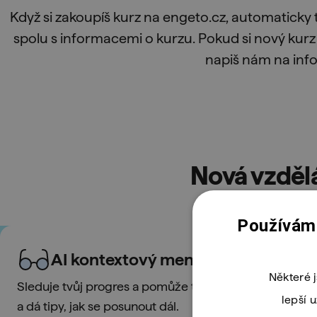
Když si zakoupíš kurz na engeto.cz, automaticky 
spolu s informacemi o kurzu. Pokud si nový kurz 
napiš nám na info
Nová vzdělá
Používáme
AI kontextový mentor
Některé 
Sleduje tvůj progres a pomůže ti 24/7 – vysvětlí kód,
lepší 
a dá tipy, jak se posunout dál.