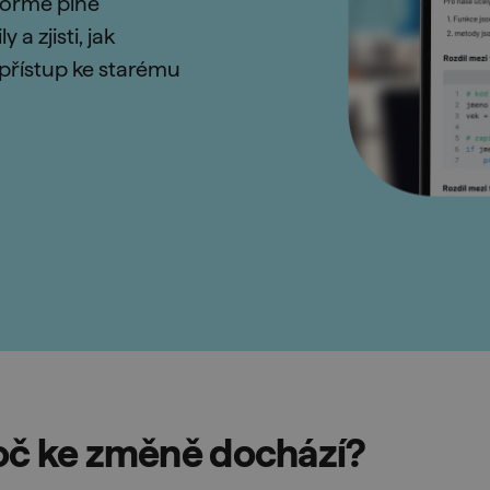
formě plné
a zjisti, jak
přístup ke starému
oč ke změně dochází?