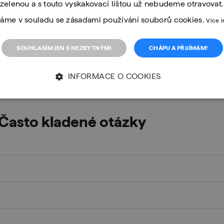
zelenou a s touto vyskakovací lištou už nebudeme otravovat
áme v souladu se zásadami používání souborů cookies.
Více 
Metodika od learnin
SOUHLASÍM JEN S NEZBYTNÝMI
CHÁPU A PŘIJÍMÁM!
Výuka je navržená tak, aby učení by
řehledně
zapamatovatelné.
INFORMACE O COOKIES
Často kladené otázky
je bezpečnější, modernější, nabízí aktuální obsah a můžeme ji