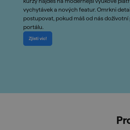
kurzy najdeš na modernější výukové plat
vychytávek a nových featur. Omrkni detaily 
postupovat, pokud máš od nás doživotní 
portálu.
Zjisti víc!
Pr