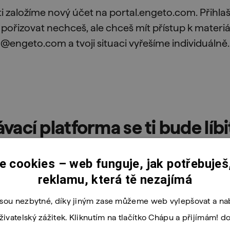
ti založíme nový účet na portal.engeto.com. Přihlaš
pořizovat nechceš, ale chceš mít přístup k materiá
@engeto.com a tvoji situaci vyřešíme individuálně.
vací platforma se ti bude líbi
 cookies – web funguje, jak potřebuješ,
reklamu, která tě nezajímá
Interaktivní cvičení
jsou nezbytné, díky jiným zase můžeme web vylepšovat a nab
 navrhne řešení
Učení probíhá formou praktických ú
uživatelský zážitek. Kliknutím na tlačítko Chápu a přijímám! d
v prostředí portálu.